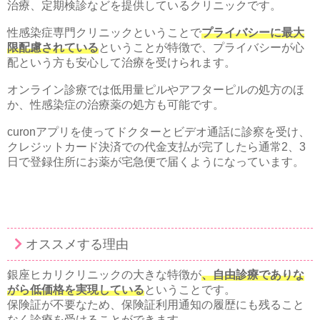
治療、定期検診などを提供しているクリニックです。
性感染症専門クリニックということで
プライバシーに最大
限配慮されている
ということが特徴で、プライバシーが心
配という方も安心して治療を受けられます。
オンライン診療では低用量ピルやアフターピルの処方のほ
か、性感染症の治療薬の処方も可能です。
curonアプリを使ってドクターとビデオ通話に診察を受け、
クレジットカード決済での代金支払が完了したら通常2、3
日で登録住所にお薬が宅急便で届くようになっています。
オススメする理由
銀座ヒカリクリニックの大きな特徴が
、自由診療でありな
がら低価格を実現している
ということです。
保険証が不要なため、保険証利用通知の履歴にも残ること
なく診療を受けることができます。