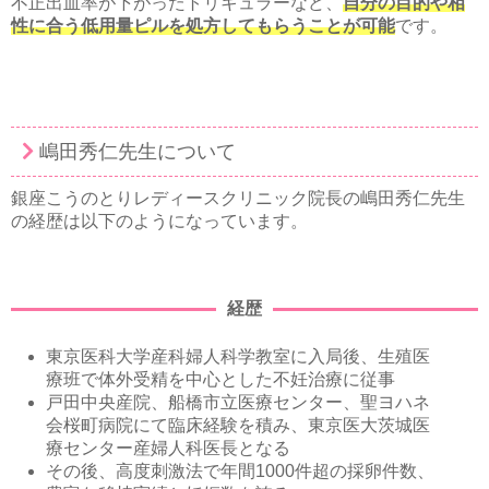
不正出血率が下がったトリキュラーなど、
自分の目的や相
性に合う低用量ピルを処方してもらうことが可能
です。
嶋田秀仁先生について
銀座こうのとりレディースクリニック院長の嶋田秀仁先生
の経歴は以下のようになっています。
経歴
東京医科大学産科婦人科学教室に入局後、生殖医
療班で体外受精を中心とした不妊治療に従事
戸田中央産院、船橋市立医療センター、聖ヨハネ
会桜町病院にて臨床経験を積み、東京医大茨城医
療センター産婦人科医長となる
その後、高度刺激法で年間1000件超の採卵件数、