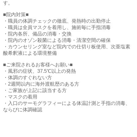
す。
■院内対策■
・職員の体調チェックの徹底、発熱時の出勤停止
・職員は全員マスクを着用し、施術毎に手指消毒
・院内各所、備品の消毒・交換
・院内のオゾン殺菌による消毒・清潔空間の確保
・カウンセリング室など院内での仕切り板使用、次亜塩素
酸希釈液による環境整備
■ご来院されるお客様へお願い■
・風邪の症状、37.5℃以上の発熱
・体調のすぐれない方
・2週間以内に海外渡航歴のある方
・ご家族が上記に該当する方
・マスクの着用
・入口のサーモグラフィーによる体温計測と手指の消毒、
ならびに体調確認