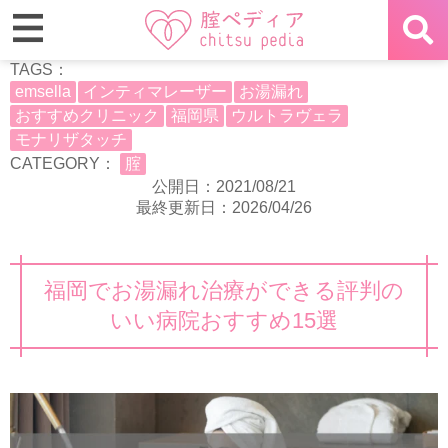
TAGS：
emsella
インティマレーザー
お湯漏れ
おすすめクリニック
福岡県
ウルトラヴェラ
モナリザタッチ
CATEGORY：
腟
公開日：2021/08/21
最終更新日：2026/04/26
福岡でお湯漏れ治療ができる評判の
いい病院おすすめ15選