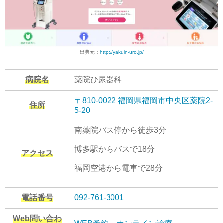
出典元：
http://yakuin-uro.jp/
病院名
薬院ひ尿器科
〒810-0022 福岡県福岡市中央区薬院2-
住所
5-20
南薬院バス停から徒歩3分
博多駅からバスで18分
アクセス
福岡空港から電車で28分
電話番号
092-761-3001
Web問い合わ