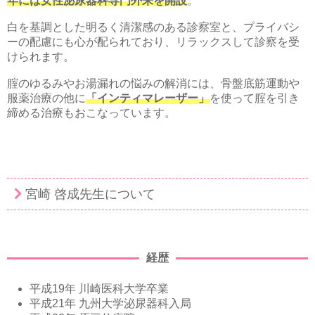
年には女性泌尿器科専門外来を開設
。
白を基調とした明るく清潔感のある診察室と、プライバシ
ーの配慮にも心が配られており、リラックスして診察を受
けられます。
腟のゆるみやお湯漏れの悩みの解消には、骨盤底筋運動や
服薬治療の他に
「インティマレーザー」
を使って腟を引き
締める治療もおこなっています。
宮崎 啓成先生について
経歴
平成19年 川崎医科大学卒業
平成21年 九州大学泌尿器科入局