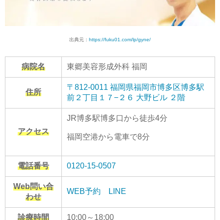
出典元：
https://fuku01.com/lp/gyne/
病院名
東郷美容形成外科 福岡
〒812-0011 福岡県福岡市博多区博多駅
住所
前２丁目１７−２６ 大野ビル ２階
JR博多駅博多口から徒歩4分
アクセス
福岡空港から電車で8分
電話番号
0120-15-0507
Web問い合
WEB予約
LINE
わせ
診療時間
10:00～18:00