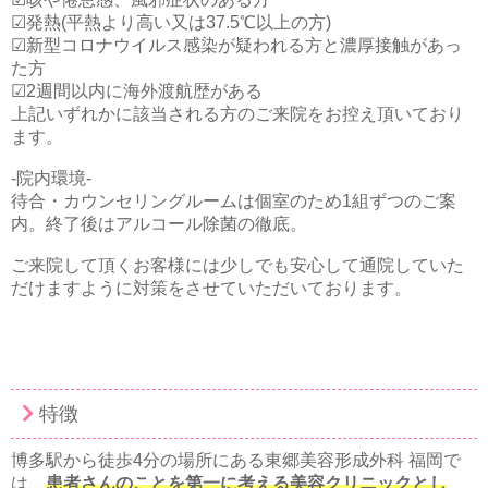
☑︎発熱(平熱より高い又は37.5℃以上の方)
☑︎新型コロナウイルス感染が疑われる方と濃厚接触があっ
た方
☑︎2週間以内に海外渡航歴がある
上記いずれかに該当される方のご来院をお控え頂いており
ます。
-院内環境-
待合・カウンセリングルームは個室のため1組ずつのご案
内。終了後はアルコール除菌の徹底。
ご来院して頂くお客様には少しでも安心して通院していた
だけますように対策をさせていただいております。
特徴
博多駅から徒歩4分の場所にある東郷美容形成外科 福岡で
は、
患者さんのことを第一に考える美容クリニックとし