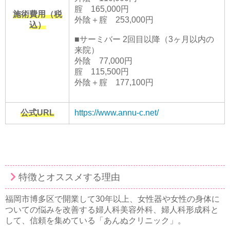
腟 165,000円
施術費用（税
外陰＋腟 253,000円
込）
■サーミバー 2回目以降（3ヶ月以内の
来院）
外陰 77,000円
腟 115,500円
外陰＋腟 177,100円
公式URL
https://www.annu-c.net/
特徴とオススメする理由
福岡市博多区で開業して30年以上、女性器や女性の身体に
ついての悩みを改善する婦人科美容外科、婦人科形成科と
して、信頼を集めている「あんぬクリニック」。