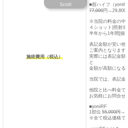
■腟ハイフ（yoniH
Scroll
77,000
円→29,8
※当院の料金の中
４ショット)照射出
半年から1年間[個
表記金額が安い他
ご案内となります
実際には表記金額
施術費用（税込）
と
金額が高額になる
当院では、表記金
他院と比べ料金で
お気軽にお問合せ
■yoniRF
1部位
55,000円
→
※全て税込価格で