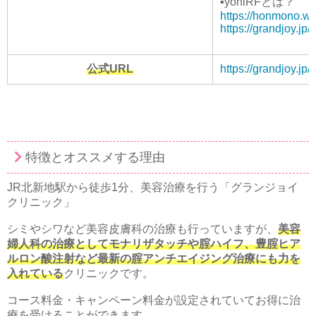
▪︎yoniRFとは？
https://honmono.wor
https://grandjoy.jp/y
公式URL
https://grandjoy.jp/
特徴とオススメする理由
JR北新地駅から徒歩1分、美容治療を行う「グランジョイ
クリニック」
シミやシワなど美容皮膚科の治療も行っていますが、
美容
婦人科の治療としてモナリザタッチや腟ハイフ、豊腟ヒア
ルロン酸注射など最新の腟アンチエイジング治療にも力を
入れている
クリニックです。
コース料金・キャンペーン料金が設定されていてお得に治
療を受けることができます。