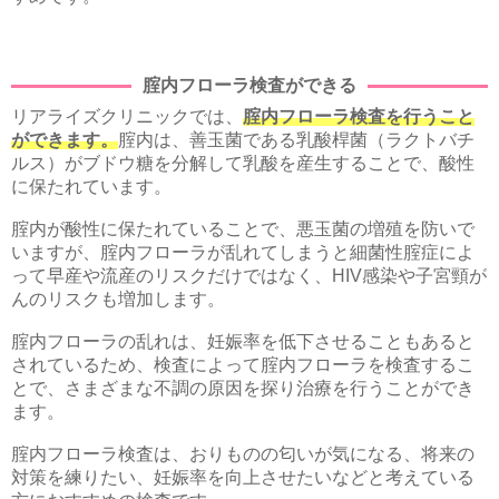
腟内フローラ検査ができる
リアライズクリニックでは、
腟内フローラ検査を行うこと
ができます。
腟内は、善玉菌である乳酸桿菌（ラクトバチ
ルス）がブドウ糖を分解して乳酸を産生することで、酸性
に保たれています。
腟内が酸性に保たれていることで、悪玉菌の増殖を防いで
いますが、腟内フローラが乱れてしまうと細菌性腟症によ
って早産や流産のリスクだけではなく、HIV感染や子宮頸が
んのリスクも増加します。
腟内フローラの乱れは、妊娠率を低下させることもあると
されているため、検査によって腟内フローラを検査するこ
とで、さまざまな不調の原因を探り治療を行うことができ
ます。
腟内フローラ検査は、おりものの匂いが気になる、将来の
対策を練りたい、妊娠率を向上させたいなどと考えている