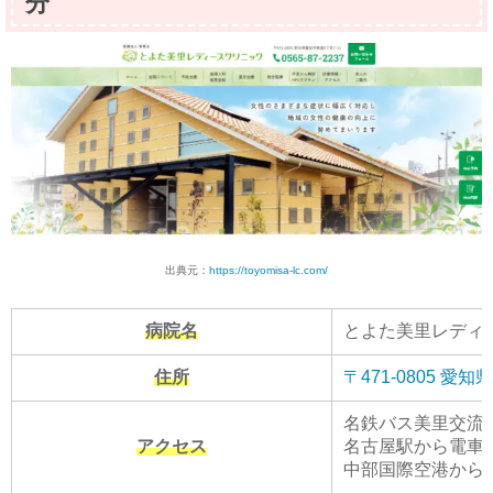
分
出典元：
https://toyomisa-lc.com/
病院名
とよた美里レディ
住所
〒471-0805 
名鉄バス美里交流
アクセス
名古屋駅から電車で
中部国際空港から電