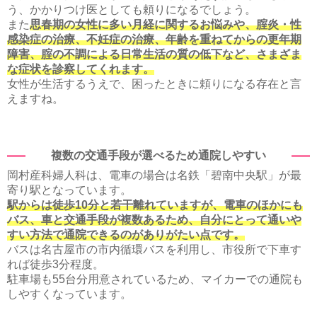
う、かかりつけ医としても頼りになるでしょう。
また
思春期の女性に多い月経に関するお悩みや、腟炎・性
感染症の治療、不妊症の治療、年齢を重ねてからの更年期
障害、腟の不調による日常生活の質の低下など、さまざま
な症状を診察してくれます。
女性が生活するうえで、困ったときに頼りになる存在と言
えますね。
複数の交通手段が選べるため通院しやすい
岡村産科婦人科は、電車の場合は名鉄「碧南中央駅」が最
寄り駅となっています。
駅からは徒歩10分と若干離れていますが、電車のほかにも
バス、車と交通手段が複数あるため、自分にとって通いや
すい方法で通院できるのがありがたい点です。
バスは名古屋市の市内循環バスを利用し、市役所で下車す
れば徒歩3分程度。
駐車場も55台分用意されているため、マイカーでの通院も
しやすくなっています。