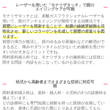
レーザーを用いた「モナリザタッチ」で腟の
エイジングケアが可能
モナリザタッチとは、炭酸ガスフラクショナルレーザーを
用いて、腟のアンチエイジングが期待できる治療法です。
腟壁にレーザーを照射することで、粘膜の線維芽細胞を活
性化させ、新しいコラーゲンを生成して腟壁の若返りを図
ります。
腟壁の弾力が復活し、腟のゆるみや尿漏れなどの解消がで
きる点と、痛みやダウンタイムが少ないため施術を受けや
すいのが大きなメリットですね。
岡村産科婦人科では、モナリザタッチの施術前には症状に
関する問診・内診をおこなっているのも安心点です。
幼児から高齢者までさまざまな症状に対応可
能
岡村産科婦人科は、産科・婦人科・小児科の3つの診療科を
備えています。
どの診療科にも専門知識と経験を持った医師が在籍してい
るため、身体に不調が出た際にとりあえず診察してもら