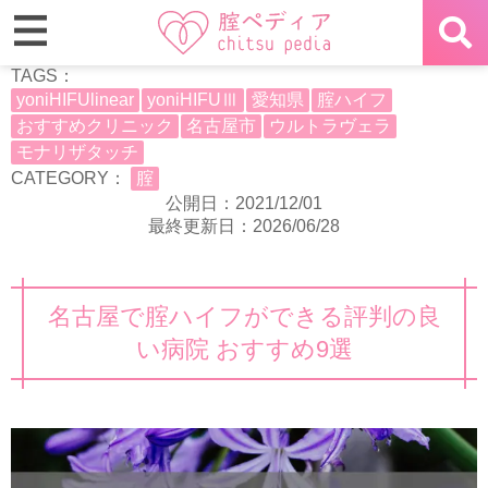
TAGS：
yoniHIFUlinear
yoniHIFUⅢ
愛知県
腟ハイフ
おすすめクリニック
名古屋市
ウルトラヴェラ
モナリザタッチ
CATEGORY：
腟
公開日：2021/12/01
最終更新日：2026/06/28
名古屋で腟ハイフができる評判の良
い病院 おすすめ9選