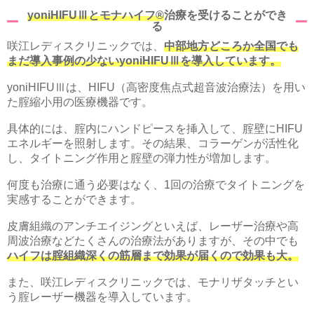
yoniHIFUⅢとモナハイフ®
治療を受けることができ
る
咲江レディスクリニックでは、
中部地方どころか全国でも
まだ導入事例の少ないyoniHIFUⅢを導入しています。
yoniHIFUⅢは、HIFU（高密度焦点式超音波治療法）を用い
た腟縮小用の医療機器です。
具体的には、腟内にハンドピースを挿入して、腟壁にHIFU
エネルギーを照射します。その結果、コラーゲンが活性化
し、タイトニング作用と腟壁の弾力性が増加します。
何度も治療に通う必要はなく、1回の治療でタイトニングを
実感することができます。
皮膚組織のアンチエイジングといえば、レーザー治療や高
周波治療などたくさんの治療法がありますが、その中でも
ハイフは腟組織深くの筋層まで効果が届くので効果も大。
また、咲江レディスクリニックでは、モナリザタッチとい
う腟レーザー機器を導入しています。