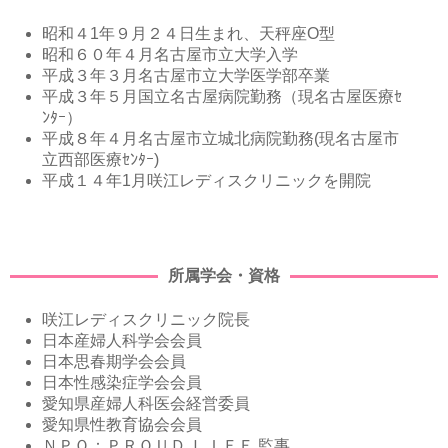
昭和４1年９月２４日生まれ、天秤座O型
昭和６０年４月名古屋市立大学入学
平成３年３月名古屋市立大学医学部卒業
平成３年５月国立名古屋病院勤務（現名古屋医療ｾ
ﾝﾀｰ）
平成８年４月名古屋市立城北病院勤務(現名古屋市
立西部医療ｾﾝﾀｰ)
平成１４年1月咲江レディスクリニックを開院
所属学会・資格
咲江レディスクリニック院長
日本産婦人科学会会員
日本思春期学会会員
日本性感染症学会会員
愛知県産婦人科医会経営委員
愛知県性教育協会会員
ＮＰＯ：ＰＲＯＵＤ ＬＩＦＥ 監事