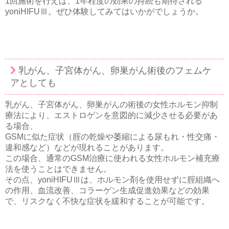
1回施術を行えば、1年程度の効果の持続も期待される
yoniHIFUⅢ。ぜひ体験してみてはいかがでしょうか。
乳がん、子宮体がん、卵巣がん術後のフェムケ
アとしても
乳がん、子宮体がん、卵巣がんの術後の女性ホルモン抑制
療法により、エストロゲンを意図的に減少させる必要があ
る場合、
GSMに似た症状（腟の乾燥や萎縮による尿もれ・性交痛・
違和感など）などが現れることがあります。
この場合、通常のGSM治療に使われる女性ホルモン補充療
法を使うことはできません。
その点、yoniHIFUⅢは、ホルモン剤を使用せずに腟組織へ
の作用、血流改善、コラーゲン生成促進効果などの効果
で、リスクなく不快な症状を緩和することが可能です。