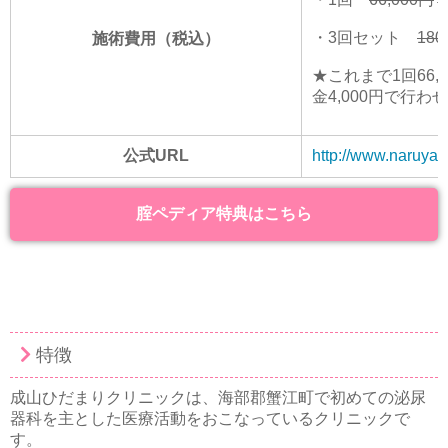
・3回セット
180
施術費用（税込）
★これまで1回66
金4,000円で行
公式URL
http://www.naruya
腟ペディア特典はこちら
特徴
成山ひだまりクリニックは、海部郡蟹江町で初めての泌尿
器科を主とした医療活動をおこなっているクリニックで
す。