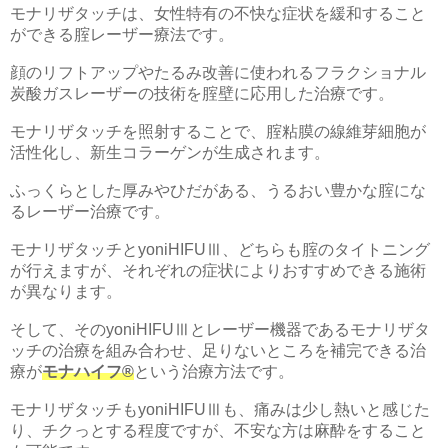
モナリザタッチは、女性特有の不快な症状を緩和すること
ができる腟レーザー療法です。
顔のリフトアップやたるみ改善に使われるフラクショナル
炭酸ガスレーザーの技術を腟壁に応用した治療です。
モナリザタッチを照射することで、腟粘膜の線維芽細胞が
活性化し、新生コラーゲンが生成されます。
ふっくらとした厚みやひだがある、うるおい豊かな腟にな
るレーザー治療です。
モナリザタッチとyoniHIFUⅢ、どちらも腟のタイトニング
が行えますが、それぞれの症状によりおすすめできる施術
が異なります。
そして、そのyoniHIFUⅢとレーザー機器であるモナリザタ
ッチの治療を組み合わせ、足りないところを補完できる治
療が
モナハイフ®
という治療方法です。
モナリザタッチもyoniHIFUⅢも、痛みは少し熱いと感じた
り、チクっとする程度ですが、不安な方は麻酔をすること