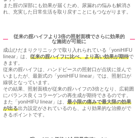
また腟の深部にも効果が届くため、尿漏れの悩みも解消さ
れ、充実した日常生活を取り戻すことにもつながります。
従来の腟ハイフより3倍の照射面積でさらに効果的
な施術が可能に
成山ひだまりクリニックで取り入れられている「yoniHIFU
linear」は、
従来の腟ハイフに比べ、より高い効果が期待
で
きます。
従来の腟ハイフは、ハンドピースの照射口が点状に並んで
いましたが、最新式の「yoniHIFU linear」では、照射口が
線状となっています。
その結果、照射面積が従来の腟ハイフの3倍となり、広範囲
にバランス良くコラーゲンの再生成が期待できるのです。
また「yoniHIFU linear」は、
最小限の痛みで最大限の効果
が出る
出力設定がされているのも、より効果的な治療がで
きるポイントです。