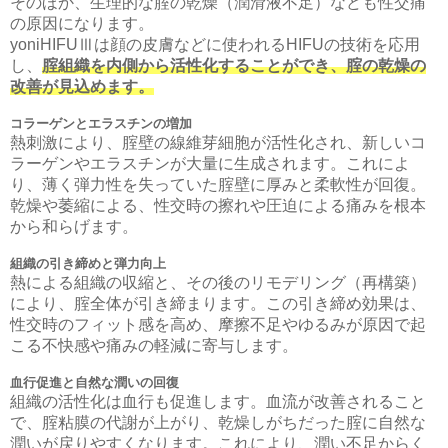
そのほか、生理的な腟の乾燥（潤滑液不足）なども性交痛
の原因になります。
yoniHIFUⅢは顔の皮膚などに使われるHIFUの技術を応用
し、
腟組織を内側から活性化することができ、腟の乾燥の
改善が見込めます。
コラーゲンとエラスチンの増加
熱刺激により、腟壁の線維芽細胞が活性化され、新しいコ
ラーゲンやエラスチンが大量に生成されます。これによ
り、薄く弾力性を失っていた腟壁に厚みと柔軟性が回復。
乾燥や萎縮による、性交時の擦れや圧迫による痛みを根本
から和らげます。
組織の引き締めと弾力向上
熱による組織の収縮と、その後のリモデリング（再構築）
により、腟全体が引き締まります。この引き締め効果は、
性交時のフィット感を高め、摩擦不足やゆるみが原因で起
こる不快感や痛みの軽減に寄与します。
血行促進と自然な潤いの回復
組織の活性化は血行も促進します。血流が改善されること
で、腟粘膜の代謝が上がり、乾燥しがちだった腟に自然な
潤いが戻りやすくなります。これにより、潤い不足からく