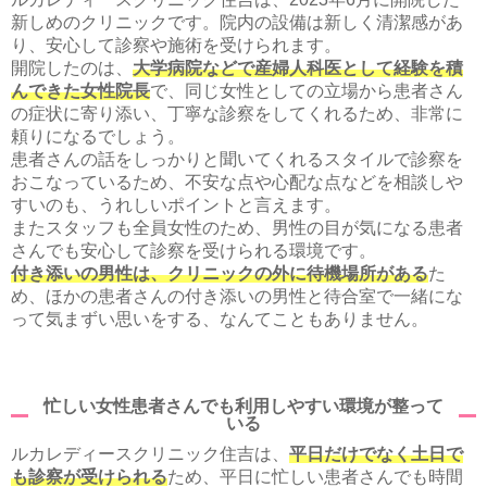
新しめのクリニックです。院内の設備は新しく清潔感があ
り、安心して診察や施術を受けられます。
開院したのは、
大学病院などで産婦人科医として経験を積
んできた女性院長
で、同じ女性としての立場から患者さん
の症状に寄り添い、丁寧な診察をしてくれるため、非常に
頼りになるでしょう。
患者さんの話をしっかりと聞いてくれるスタイルで診察を
おこなっているため、不安な点や心配な点などを相談しや
すいのも、うれしいポイントと言えます。
またスタッフも全員女性のため、男性の目が気になる患者
さんでも安心して診察を受けられる環境です。
付き添いの男性は、クリニックの外に待機場所がある
た
め、ほかの患者さんの付き添いの男性と待合室で一緒にな
って気まずい思いをする、なんてこともありません。
忙しい女性患者さんでも利用しやすい環境が整って
いる
ルカレディースクリニック住吉は、
平日だけでなく土日で
も診察が受けられる
ため、平日に忙しい患者さんでも時間