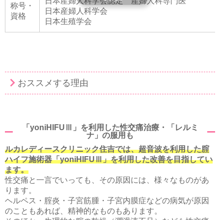
日本産婦人科学会認定 産婦人科専門医
称号・
日本産婦人科学会
資格
日本生殖学会
おススメする理由
「yoniHIFUⅢ」を利用した性交痛治療・「レルミ
ナ」の服用も
ルカレディースクリニック住吉では、超音波を利用した腟
ハイフ施術器「yoniHIFUⅢ」を利用した改善を目指してい
ます。
性交痛と一言でいっても、その原因には、様々なものがあ
ります。
ヘルペス・腟炎・子宮筋腫・子宮内膜症などの病気が原因
のこともあれば、精神的なものもあります。