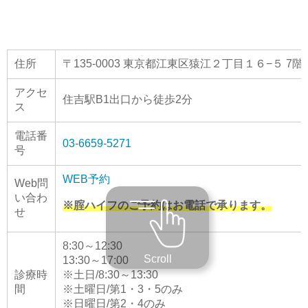
住所
〒135-0003 東京都江東区猿江２丁目１６−５ 7階
アクセ
住吉駅B1出口から徒歩2分
ス
電話番
03-6659-5271
号
WEB予約
Web問
い合わ
※腟ハイフのご予約はお電話で承ります。
せ
8:30～12:30
Scroll
13:30～17:00
診療時
※土日/8:30～13:30
間
※土曜日/第1・3・5のみ
※日曜日/第2・4のみ