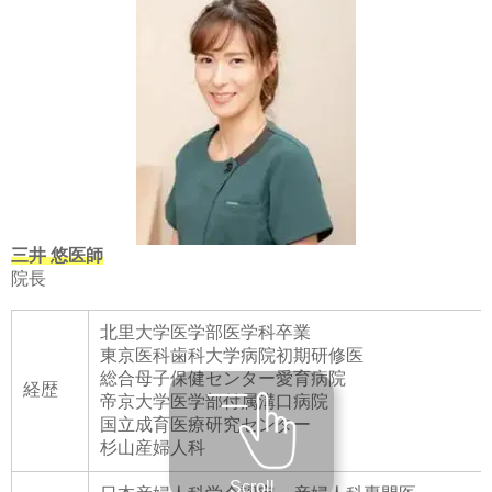
三井 悠医師
院長
北里大学医学部医学科卒業
東京医科歯科大学病院初期研修医
総合母子保健センター愛育病院
経歴
帝京大学医学部付属溝口病院
国立成育医療研究センター
杉山産婦人科
Scroll