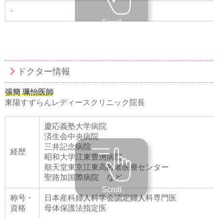
-
Scroll
ドクター情報
張簡 珮怡医師
東陽すずらんレディースクリニック院長
慶応義塾大学病院
済生会中央病院
三井記念病院
経歴
昭和大学江東豊洲病院
順天堂東京江東高齢者医療センター
聖路加国際病院 など
Scroll
称号・
⽇本産科婦⼈科学会認定婦人科専⾨医
資格
⺟体保護法指定医