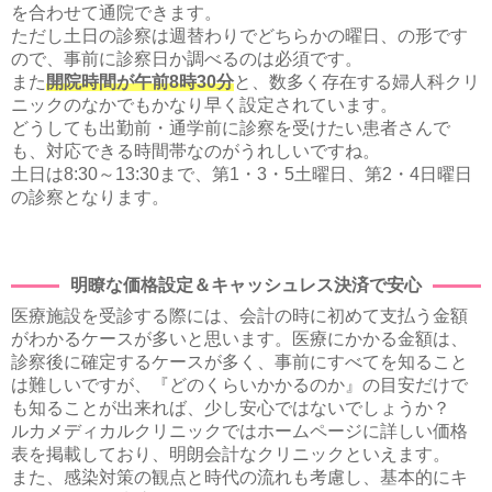
を合わせて通院できます。
ただし土日の診察は週替わりでどちらかの曜日、の形です
ので、事前に診察日か調べるのは必須です。
また
開院時間が午前8時30分
と、数多く存在する婦人科クリ
ニックのなかでもかなり早く設定されています。
どうしても出勤前・通学前に診察を受けたい患者さんで
も、対応できる時間帯なのがうれしいですね。
土日は8:30～13:30まで、第1・3・5土曜日、第2・4日曜日
の診察となります。
明瞭な価格設定＆キャッシュレス決済で安心
医療施設を受診する際には、会計の時に初めて支払う金額
がわかるケースが多いと思います。医療にかかる金額は、
診察後に確定するケースが多く、事前にすべてを知ること
は難しいですが、『どのくらいかかるのか』の目安だけで
も知ることが出来れば、少し安心ではないでしょうか？
ルカメディカルクリニックではホームページに詳しい価格
表を掲載しており、明朗会計なクリニックといえます。
また、感染対策の観点と時代の流れも考慮し、基本的にキ