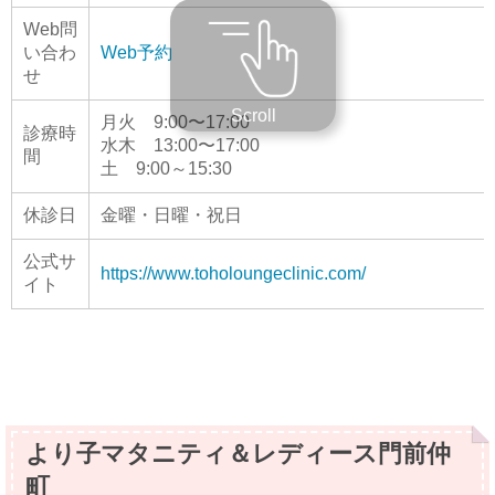
Web問
い合わ
Web予約
せ
Scroll
月火 9:00〜17:00
診療時
水木 13:00〜17:00
間
土 9:00～15:30
休診日
金曜・日曜・祝日
公式サ
https://www.toholoungeclinic.com/
イト
より子マタニティ＆レディース門前仲
町