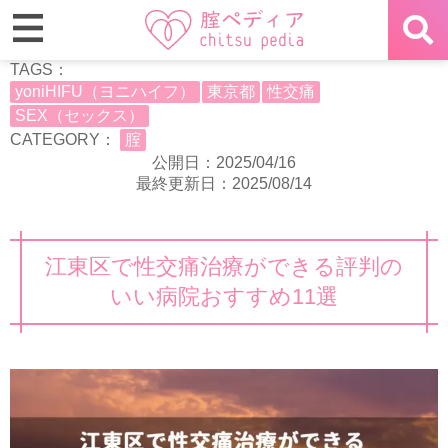
TAGS：
yoniHIFU（ヨニハイフ）
東京都
性交痛
SEX（セックス）
CATEGORY：
腟
公開日：2025/04/16
最終更新日：2025/08/14
江東区で性交痛治療ができる評判の
いい病院おすすめ11選