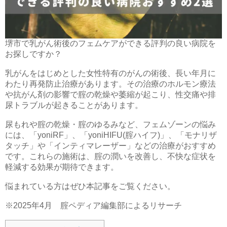
堺市で乳がん術後のフェムケアができる評判の良い病院を
お探しですか？
乳がんをはじめとした女性特有のがんの術後、長い年月に
わたり再発防止治療があります。その治療のホルモン療法
や抗がん剤の影響で腟の乾燥や萎縮が起こり、性交痛や排
尿トラブルが起きることがあります。
尿もれや腟の乾燥・腟のゆるみなど、フェムゾーンの悩み
には、
「yoniRF」、「yoniHIFU(腟ハイフ)」、「モナリザ
タッチ」や「インティマレーザー」などの治療がおすすめ
です。これらの施術は、腟の潤いを改善し、不快な症状を
軽減する効果が期待できます。
悩まれている方はぜひ本記事をご覧ください。
※2025年4月 腟ペディア編集部によるリサーチ