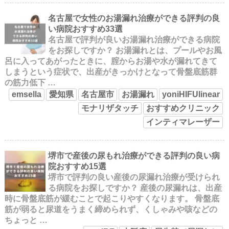
名古屋で女性のお湯漏れ治療ができる評判の良
い病院おすすめ33選
名古屋で評判が良いお湯漏れ治療ができる病院
をお探しですか？ お湯漏れとは、プールやお風
呂に入ってあがったときに、腟からお湯や水が漏れてきて
しまうという症状で、出産がきっかけとなって骨盤底筋群
の筋力低下 …
emsella
愛知県
名古屋市
お湯漏れ
yoniHIFUlinear
モナリザタッチ
おすすめクリニック
インティマレーザー
堺市で産後の尿もれ治療ができる評判の良い病
院おすすめ15選
堺市で評判の良い産後の尿漏れ治療が受けられ
る病院をお探しですか？ 産後の尿漏れは、出産
時に骨盤底筋が緩むことで起こりやすくなります。 骨盤底
筋が弱ると尿道をうまく締められず、くしゃみや咳などの
ちょっと …