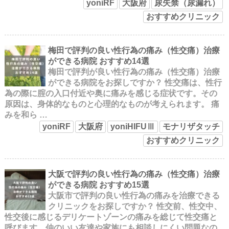
yoniRF
大阪府
尿失禁（尿漏れ）
おすすめクリニック
梅田で評判の良い性行為の痛み（性交痛）治療
ができる病院 おすすめ14選
梅田で評判が良い性行為の痛み（性交痛）治療
ができる病院をお探しですか？ 性交痛は、性行
為の際に腟の入口付近や奥に痛みを感じる症状です。その
原因は、身体的なものと心理的なものが考えられます。 痛
みを和ら …
yoniRF
大阪府
yoniHIFUⅢ
モナリザタッチ
おすすめクリニック
大阪で評判の良い性行為の痛み（性交痛）治療
ができる病院 おすすめ15選
大阪市で評判の良い性行為の痛みを治療できる
クリニックをお探しですか？ 性交前、性交中、
性交後に感じるデリケートゾーンの痛みを総じて性交痛と
呼びます。仲のいい友達や家族にも相談しにくい問題なの