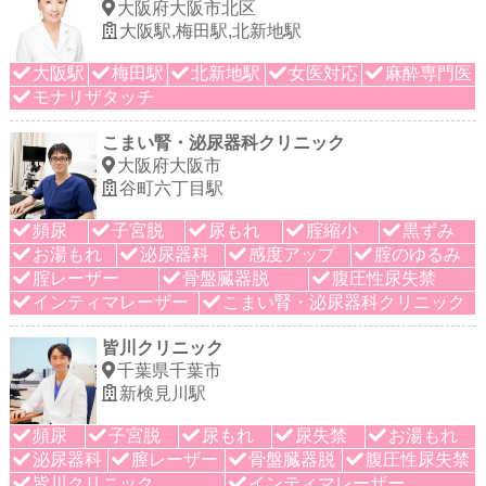
大阪府大阪市北区
大阪駅,梅田駅,北新地駅
大阪駅
梅田駅
北新地駅
女医対応
麻酔専門医
モナリザタッチ
こまい腎・泌尿器科クリニック
大阪府大阪市
谷町六丁目駅
頻尿
子宮脱
尿もれ
腟縮小
黒ずみ
お湯もれ
泌尿器科
感度アップ
腟のゆるみ
腟レーザー
骨盤臓器脱
腹圧性尿失禁
インティマレーザー
こまい腎・泌尿器科クリニック
皆川クリニック
千葉県千葉市
新検見川駅
頻尿
子宮脱
尿もれ
尿失禁
お湯もれ
泌尿器科
膣レーザー
骨盤臓器脱
腹圧性尿失禁
皆川クリニック
インティマレーザー