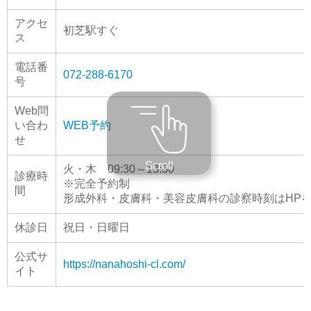
アクセ
初芝駅すぐ
ス
電話番
072-288-6170
号
Web問
い合わ
WEB予約
せ
Scroll
火・木 09:30～13:30
診療時
※完全予約制
間
形成外科・皮膚科・美容皮膚科の診察時刻はHP
休診日
祝日・日曜日
公式サ
https://nanahoshi-cl.com/
イト