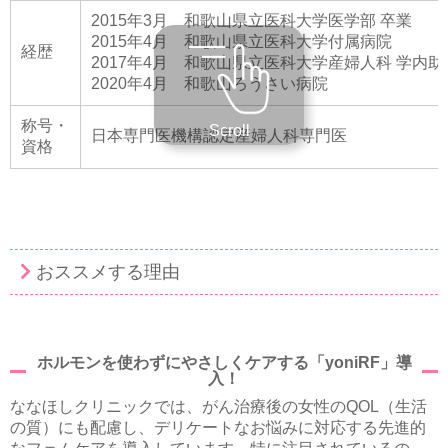
2015年3月 和歌山県立医科大学医学部 卒業
2015年4月 和歌山県立医科大学付属病院
経歴
2017年4月 和歌山県立医科大学産婦人科 学内助
2020年4月 和歌山ろうさい病院
称号・
Scroll
日本専門医機構認定産婦人科専門医
資格
おススメする理由
ホルモンを使わずにやさしくケアする「yoniRF」導
入！
ななほしクリニックでは、がん治療後の女性のQOL（生活
の質）にも配慮し、デリケートなお悩みに対応する先進的