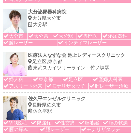
大分泌尿器科病院
大分県大分市
大分駅
大分市
大分県
大分駅
専門医
泌尿器科
腟レーザー
インティマレーザー
医療法人なずな会 池上レディースクリニック
足立区,東京都
東武スカイツリーライン：竹ノ塚駅
婦人科
東京都
足立区
産婦人科医
アスリート外来
モナリザタッチ
腟レーザー治療
佐久平エンゼルクリニック
長野県佐久市
佐久平駅
VIO脱毛
尿漏れ
性交痛
腟萎縮
腟の乾燥
腟の痒み
腟レーザー
モナリザタッチ