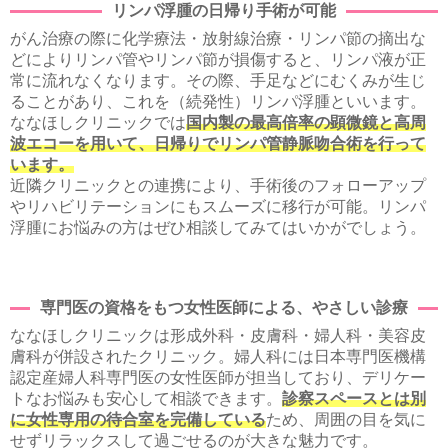
リンパ浮腫の日帰り手術が可能
がん治療の際に化学療法・放射線治療・リンパ節の摘出な
どによりリンパ管やリンパ節が損傷すると、リンパ液が正
常に流れなくなります。その際、手足などにむくみが生じ
ることがあり、これを（続発性）リンパ浮腫といいます。
ななほしクリニックでは
国内製の最高倍率の顕微鏡と高周
波エコーを用いて、日帰りでリンパ管静脈吻合術を行って
います。
近隣クリニックとの連携により、手術後のフォローアップ
やリハビリテーションにもスムーズに移行が可能。リンパ
浮腫にお悩みの方はぜひ相談してみてはいかがでしょう。
専門医の資格をもつ女性医師による、やさしい診療
ななほしクリニックは形成外科・皮膚科・婦人科・美容皮
膚科が併設されたクリニック。婦人科には日本専門医機構
認定産婦人科専門医の女性医師が担当しており、デリケー
トなお悩みも安心して相談できます。
診察スペースとは別
に女性専用の待合室を完備している
ため、周囲の目を気に
せずリラックスして過ごせるのが大きな魅力です。