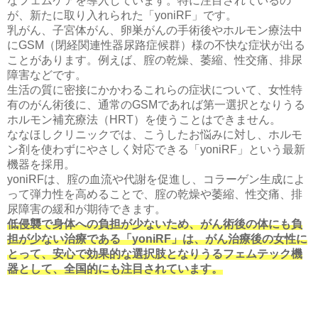
なフェムケアを導入しています。特に注目されているの
が、新たに取り入れられた「yoniRF」です。
乳がん、子宮体がん、卵巣がんの手術後やホルモン療法中
にGSM（閉経関連性器尿路症候群）様の不快な症状が出る
ことがあります。例えば、腟の乾燥、萎縮、性交痛、排尿
障害などです。
生活の質に密接にかかわるこれらの症状について、女性特
有のがん術後に、通常のGSMであれば第一選択となりうる
ホルモン補充療法（HRT）を使うことはできません。
ななほしクリニックでは、こうしたお悩みに対し、ホルモ
ン剤を使わずにやさしく対応できる「yoniRF」という最新
機器を採用。
yoniRFは、腟の血流や代謝を促進し、コラーゲン生成によ
って弾力性を高めることで、腟の乾燥や萎縮、性交痛、排
尿障害の緩和が期待できます。
低侵襲で身体への負担が少ないため、がん術後の体にも負
担が少ない治療である「yoniRF」は、がん治療後の女性に
とって、安心で効果的な選択肢となりうるフェムテック機
器として、全国的にも注目されています。