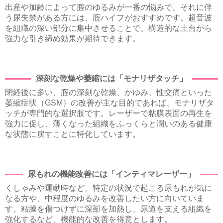
出産や加齢によって腟のゆるみが一番の悩みで、それに伴
う尿失禁がある方には、腟ハイフがおすすめです。超音波
を組織の深い部分に集中させることで、構造的な土台から
強力な引き締め効果が期待できます。
深刻な乾燥や萎縮には「モナリザタッチ」
閉経後に多い、腟の深刻な乾燥、かゆみ、性交痛といった
萎縮症状（GSM）の改善が主な目的であれば、モナリザタ
ッチが専門的な選択肢です。レーザーで粘膜表面の再生を
強力に促し、薄くなった組織をふっくらと潤いのある健康
な状態に戻すことに特化しています。
尿もれの機能改善には「インティマレーザー」
くしゃみや運動時など、特定の状況で起こる尿もれが気に
なる方や、中程度のゆるみを改善したい方に向いていま
す。粘膜を傷つけずに深部を加熱し、尿道を支える組織を
強化するなど、機能的な改善を得意とします。