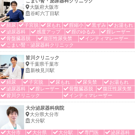
こまい腎・泌尿器科クリニック
大阪府大阪市
谷町六丁目駅
頻尿
子宮脱
尿もれ
腟縮小
黒ずみ
お湯もれ
泌尿器科
感度アップ
腟のゆるみ
腟レーザー
骨盤臓器脱
腹圧性尿失禁
インティマレーザー
こまい腎・泌尿器科クリニック
皆川クリニック
千葉県千葉市
新検見川駅
頻尿
子宮脱
尿もれ
尿失禁
お湯もれ
泌尿器科
膣レーザー
骨盤臓器脱
腹圧性尿失禁
皆川クリニック
インティマレーザー
大分泌尿器科病院
大分県大分市
大分駅
大分市
大分県
大分駅
専門医
泌尿器科