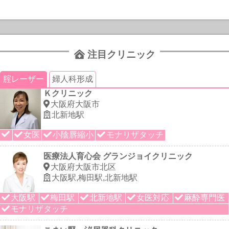
注目クリニック
腟レーザー
婦人科形成
Ｋクリニック
大阪府大阪市
北新地駅
女医
小陰唇縮小
モナリザタッチ
医療法人育心会 グランジョイクリニック
大阪府大阪市北区
大阪駅,梅田駅,北新地駅
大阪駅
梅田駅
北新地駅
女医対応
麻酔専門医
モナリザタッチ