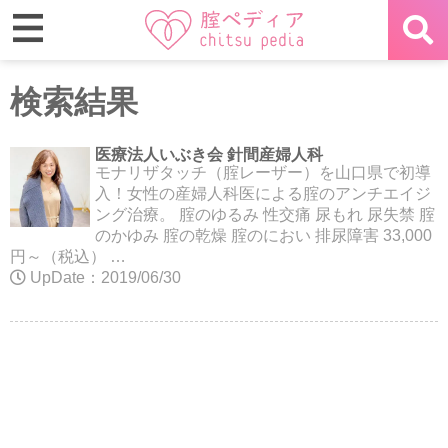
検索結果
医療法人いぶき会 針間産婦人科
モナリザタッチ（腟レーザー）を山口県で初導
入！女性の産婦人科医による腟のアンチエイジ
ング治療。 腟のゆるみ 性交痛 尿もれ 尿失禁 腟
のかゆみ 腟の乾燥 腟のにおい 排尿障害 33,000
円～（税込） …
UpDate：2019/06/30