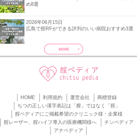
め8選
2026年06月15日
広島で腟RFができる評判のいい病院おすすめ3選
HOME
利用規約
運営会社
商標登録
ちつの正しい漢字表記は「膣」ではなく「腟」
腟ペディアにご掲載希望のクリニック様・企業様
腟レーザー、腟ハイフ導入の医療機関様へ
チンペディア
アナペディア