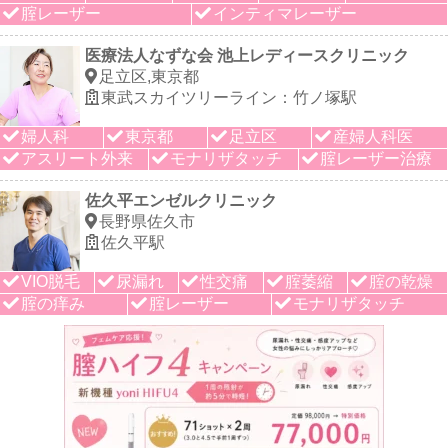
腟レーザー
インティマレーザー
医療法人なずな会 池上レディースクリニック
足立区,東京都
東武スカイツリーライン：竹ノ塚駅
婦人科
東京都
足立区
産婦人科医
アスリート外来
モナリザタッチ
腟レーザー治療
佐久平エンゼルクリニック
長野県佐久市
佐久平駅
VIO脱毛
尿漏れ
性交痛
腟萎縮
腟の乾燥
腟の痒み
腟レーザー
モナリザタッチ