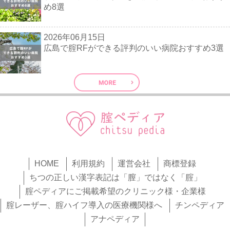
め8選
2026年06月15日
広島で腟RFができる評判のいい病院おすすめ3選
HOME
利用規約
運営会社
商標登録
ちつの正しい漢字表記は「膣」ではなく「腟」
腟ペディアにご掲載希望のクリニック様・企業様
腟レーザー、腟ハイフ導入の医療機関様へ
チンペディア
アナペディア