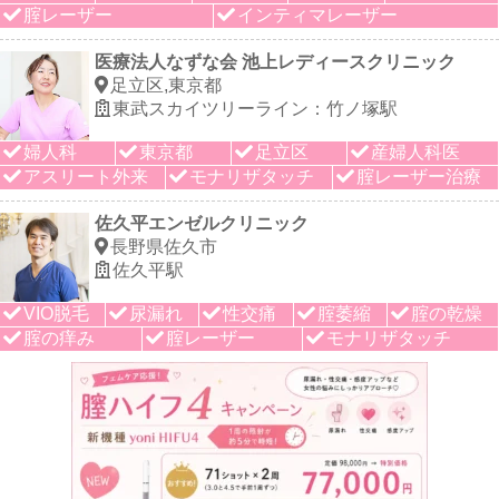
腟レーザー
インティマレーザー
医療法人なずな会 池上レディースクリニック
足立区,東京都
東武スカイツリーライン：竹ノ塚駅
婦人科
東京都
足立区
産婦人科医
アスリート外来
モナリザタッチ
腟レーザー治療
佐久平エンゼルクリニック
長野県佐久市
佐久平駅
VIO脱毛
尿漏れ
性交痛
腟萎縮
腟の乾燥
腟の痒み
腟レーザー
モナリザタッチ