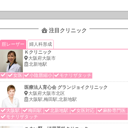
注目クリニック
腟レーザー
婦人科形成
Ｋクリニック
大阪府大阪市
北新地駅
女医
小陰唇縮小
モナリザタッチ
医療法人育心会 グランジョイクリニック
大阪府大阪市北区
大阪駅,梅田駅,北新地駅
大阪駅
梅田駅
北新地駅
女医対応
麻酔専門医
モナリザタッチ