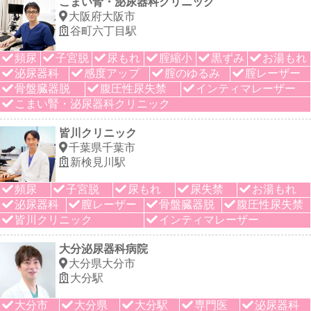
こまい腎・泌尿器科クリニック
大阪府大阪市
谷町六丁目駅
頻尿
子宮脱
尿もれ
腟縮小
黒ずみ
お湯もれ
泌尿器科
感度アップ
腟のゆるみ
腟レーザー
骨盤臓器脱
腹圧性尿失禁
インティマレーザー
こまい腎・泌尿器科クリニック
皆川クリニック
千葉県千葉市
新検見川駅
頻尿
子宮脱
尿もれ
尿失禁
お湯もれ
泌尿器科
膣レーザー
骨盤臓器脱
腹圧性尿失禁
皆川クリニック
インティマレーザー
大分泌尿器科病院
大分県大分市
大分駅
大分市
大分県
大分駅
専門医
泌尿器科