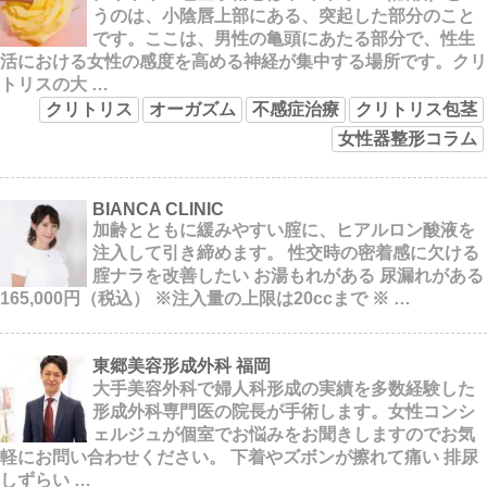
うのは、小陰唇上部にある、突起した部分のこと
です。ここは、男性の亀頭にあたる部分で、性生
活における女性の感度を高める神経が集中する場所です。クリ
トリスの大 …
クリトリス
オーガズム
不感症治療
クリトリス包茎
女性器整形コラム
BIANCA CLINIC
加齢とともに緩みやすい腟に、ヒアルロン酸液を
注入して引き締めます。 性交時の密着感に欠ける
腟ナラを改善したい お湯もれがある 尿漏れがある
165,000円（税込） ※注入量の上限は20ccまで ※ …
東郷美容形成外科 福岡
大手美容外科で婦人科形成の実績を多数経験した
形成外科専門医の院長が手術します。女性コンシ
ェルジュが個室でお悩みをお聞きしますのでお気
軽にお問い合わせください。 下着やズボンが擦れて痛い 排尿
しずらい …