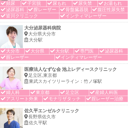
頻尿
子宮脱
尿もれ
尿失禁
お湯もれ
泌尿器科
膣レーザー
骨盤臓器脱
腹圧性尿失禁
皆川クリニック
インティマレーザー
大分泌尿器科病院
大分県大分市
大分駅
大分市
大分県
大分駅
専門医
泌尿器科
腟レーザー
インティマレーザー
医療法人なずな会 池上レディースクリニック
足立区,東京都
東武スカイツリーライン：竹ノ塚駅
婦人科
東京都
足立区
産婦人科医
アスリート外来
モナリザタッチ
腟レーザー治療
佐久平エンゼルクリニック
長野県佐久市
佐久平駅