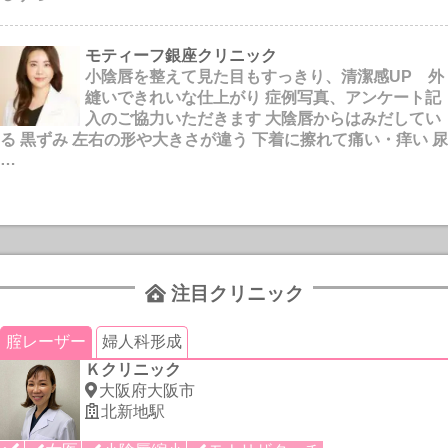
モティーフ銀座クリニック
小陰唇を整えて見た目もすっきり、清潔感UP 外
縫いできれいな仕上がり 症例写真、アンケート記
入のご協力いただきます 大陰唇からはみだしてい
る 黒ずみ 左右の形や大きさが違う 下着に擦れて痛い・痒い 尿
…
注目クリニック
腟レーザー
婦人科形成
Ｋクリニック
大阪府大阪市
北新地駅