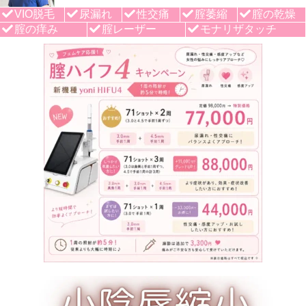
VIO脱毛
尿漏れ
性交痛
腟萎縮
腟の乾燥
腟の痒み
腟レーザー
モナリザタッチ