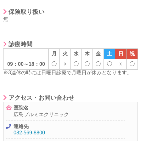
保険取り扱い
無
診療時間
月
火
水
木
金
土
日
祝
09：00～18：00
◯
☓
◯
◯
◯
◯
☓
◯
※3連休の時には日曜日診療で月曜日が休みとなります。
アクセス・お問い合わせ
医院名
広島プルミエクリニック
連絡先
082-569-8800