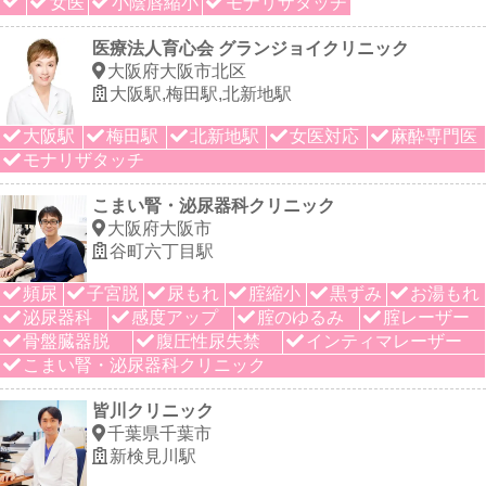
女医
小陰唇縮小
モナリザタッチ
医療法人育心会 グランジョイクリニック
大阪府大阪市北区
大阪駅,梅田駅,北新地駅
大阪駅
梅田駅
北新地駅
女医対応
麻酔専門医
モナリザタッチ
こまい腎・泌尿器科クリニック
大阪府大阪市
谷町六丁目駅
頻尿
子宮脱
尿もれ
腟縮小
黒ずみ
お湯もれ
泌尿器科
感度アップ
腟のゆるみ
腟レーザー
骨盤臓器脱
腹圧性尿失禁
インティマレーザー
こまい腎・泌尿器科クリニック
皆川クリニック
千葉県千葉市
新検見川駅