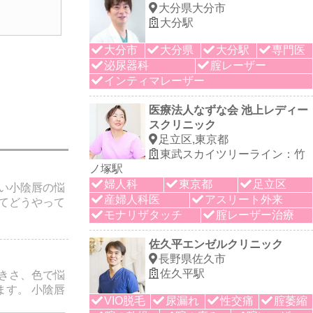
大分県大分市
大分駅
大分市
大分県
大分駅
専門医
泌尿器科
腟レーザー
インティマレーザー
医療法人なずな会 池上レディー
スクリニック
足立区,東京都
東武スカイツリーライン：竹
ノ塚駅
婦人科
東京都
足立区
い小陰唇の悩
産婦人科医
アスリート外来
てどうやって
モナリザタッチ
腟レーザー治療
佐久平エンゼルクリニック
長野県佐久市
佐久平駅
きさ、色で悩
す。 小陰唇
VIO脱毛
尿漏れ
性交痛
腟萎縮