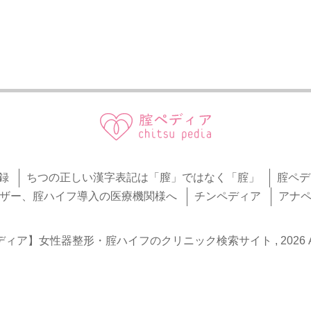
録
ちつの正しい漢字表記は「膣」ではなく「腟」
腟ペデ
ザー、腟ハイフ導入の医療機関様へ
チンペディア
アナ
腟ペディア】女性器整形・腟ハイフのクリニック検索サイト , 2026 All Rig