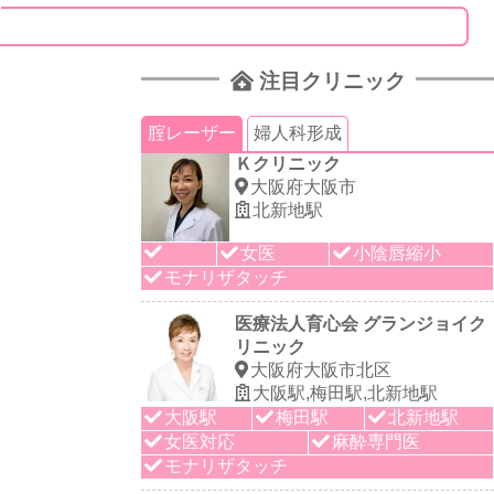
注目クリニック
腟レーザー
婦人科形成
Ｋクリニック
大阪府大阪市
北新地駅
女医
小陰唇縮小
モナリザタッチ
医療法人育心会 グランジョイク
リニック
大阪府大阪市北区
大阪駅,梅田駅,北新地駅
大阪駅
梅田駅
北新地駅
女医対応
麻酔専門医
モナリザタッチ