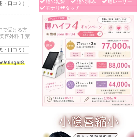
腟の乾燥
腟の痒み
腟レーザー
想・口コミ）
モナリザタッチ
中で受ける方
美容外科 千葉
想・口コミ）
s/stinger8-