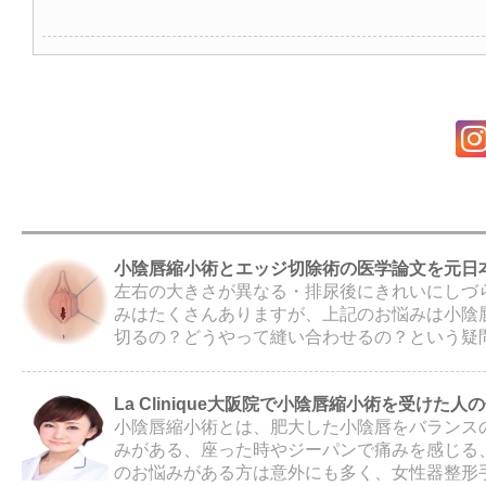
小陰唇縮小術とエッジ切除術の医学論文を元日
左右の大きさが異なる・排尿後にきれいにしづ
みはたくさんありますが、上記のお悩みは小陰
切るの？どうやって縫い合わせるの？という疑問
La Clinique大阪院で小陰唇縮小術を受けた人
小陰唇縮小術とは、肥大した小陰唇をバランス
みがある、座った時やジーパンで痛みを感じる
のお悩みがある方は意外にも多く、女性器整形手