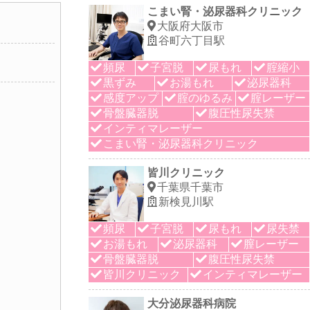
こまい腎・泌尿器科クリニック
大阪府大阪市
谷町六丁目駅
頻尿
子宮脱
尿もれ
腟縮小
黒ずみ
お湯もれ
泌尿器科
感度アップ
腟のゆるみ
腟レーザー
骨盤臓器脱
腹圧性尿失禁
インティマレーザー
こまい腎・泌尿器科クリニック
皆川クリニック
千葉県千葉市
新検見川駅
頻尿
子宮脱
尿もれ
尿失禁
お湯もれ
泌尿器科
膣レーザー
骨盤臓器脱
腹圧性尿失禁
皆川クリニック
インティマレーザー
大分泌尿器科病院