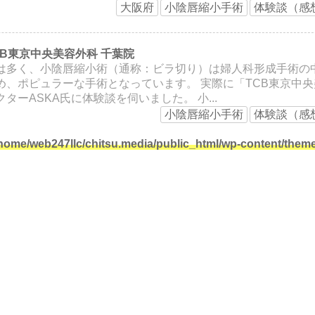
大阪府
小陰唇縮小手術
体験談（感
B東京中央美容外科 千葉院
は多く、小陰唇縮小術（通称：ビラ切り）は婦人科形成手術の
、ポピュラーな手術となっています。 実際に「TCB東京中央
ーASKA氏に体験談を伺いました。 小...
小陰唇縮小手術
体験談（感
home/web247llc/chitsu.media/public_html/wp-content/theme