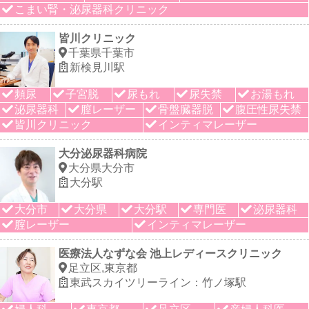
こまい腎・泌尿器科クリニック
皆川クリニック
千葉県千葉市
新検見川駅
頻尿
子宮脱
尿もれ
尿失禁
お湯もれ
泌尿器科
膣レーザー
骨盤臓器脱
腹圧性尿失禁
皆川クリニック
インティマレーザー
大分泌尿器科病院
大分県大分市
大分駅
大分市
大分県
大分駅
専門医
泌尿器科
腟レーザー
インティマレーザー
医療法人なずな会 池上レディースクリニック
足立区,東京都
東武スカイツリーライン：竹ノ塚駅