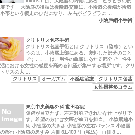
minus）は、大陰唇の内側にある、ビラビラの皮
膚です。 大陰唇の後端は後陰唇交連に、小陰唇の後端が陰唇
小帯という横走のひだになり、左右がビラビラに …
小陰唇縮小手術
クリトリス包茎手術
クリトリス包茎手術とは クリトリス（陰核）とい
うのは、小陰唇上部にある、突起した部分のこと
です。ここは、男性の亀頭にあたる部分で、性生
活における女性の感度を高める神経が集中する場所です。クリ
トリスの大 …
クリトリス
オーガズム
不感症治療
クリトリス包茎
女性器整形コラム
東京中央美容外科 世田谷院
傷跡が目立たず、左右対称できれいな仕上がりで
す。希望の方には女医が執刀を担当。 小陰唇縮小
術 小陰唇の大きさ 小陰唇の左右バランス 小陰唇
の擦れ 小陰唇の黒ずみ 片側 61,400円（税込） 両側 8 …