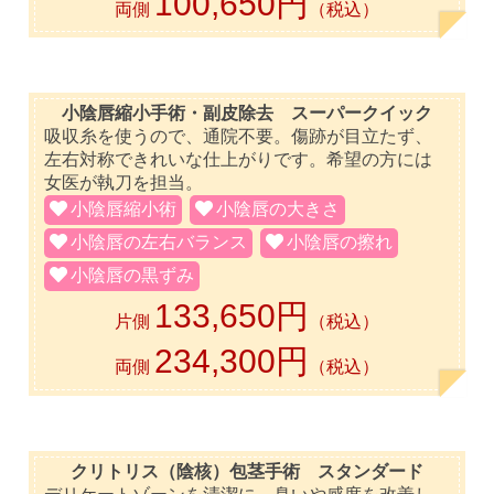
100,650円
両側
（税込）
小陰唇縮小手術・副皮除去 スーパークイック
吸収糸を使うので、通院不要。傷跡が目立たず、
左右対称できれいな仕上がりです。希望の方には
女医が執刀を担当。
小陰唇縮小術
小陰唇の大きさ
小陰唇の左右バランス
小陰唇の擦れ
小陰唇の黒ずみ
133,650円
片側
（税込）
234,300円
両側
（税込）
クリトリス（陰核）包茎手術 スタンダード