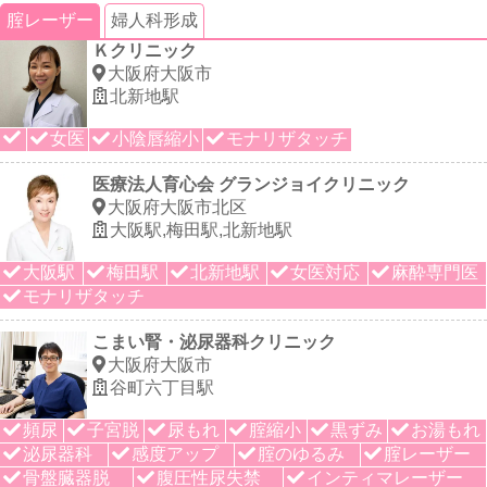
腟レーザー
婦人科形成
Ｋクリニック
大阪府大阪市
北新地駅
女医
小陰唇縮小
モナリザタッチ
医療法人育心会 グランジョイクリニック
大阪府大阪市北区
大阪駅,梅田駅,北新地駅
大阪駅
梅田駅
北新地駅
女医対応
麻酔専門医
モナリザタッチ
こまい腎・泌尿器科クリニック
大阪府大阪市
谷町六丁目駅
頻尿
子宮脱
尿もれ
腟縮小
黒ずみ
お湯もれ
泌尿器科
感度アップ
腟のゆるみ
腟レーザー
骨盤臓器脱
腹圧性尿失禁
インティマレーザー