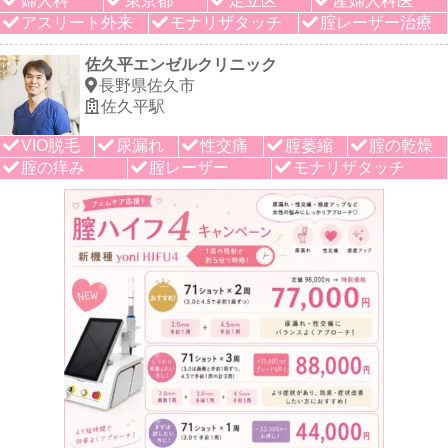
婦人科
東京都
足立区
産婦人科医
アスリート外来
モナリザタッチ
腟レーザー治療
佐久平エンゼルクリニック
長野県佐久市
佐久平駅
VIO脱毛
尿漏れ
性交痛
腟萎縮
腟の乾燥
腟の痒み
腟レーザー
モナリザタッチ