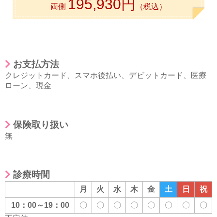
195,930円
両側
（税込）
お支払方法
クレジットカード
、
スマホ後払い
、
デビットカード
、
医療
ローン
、
現金
保険取り扱い
無
診療時間
月
火
水
木
金
土
日
祝
10：00～19：00
〇
〇
〇
〇
〇
〇
〇
〇