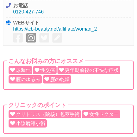
お電話
0120-427-746
WEBサイト
https://tcb-beauty.net/affiliate/woman_2
こんなお悩みの方にオススメ
尿漏れ
性交痛
更年期前後の不快な症状
腟のゆるみ
腟の乾燥
クリニックのポイント
クリトリス（陰核）包茎手術
女性ドクター
小陰唇縮小術