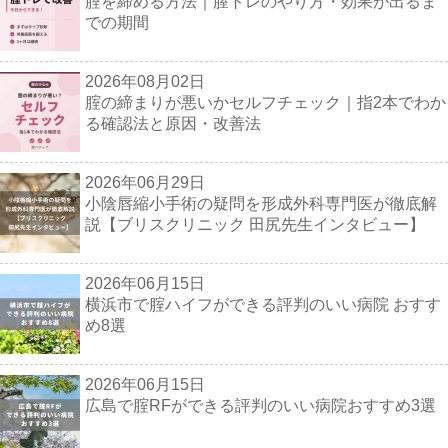
腟を締める方法｜膣トレのやり方・効果が出るま
での期間
2026年08月02日
腟の締まりが悪いかセルフチェック｜指2本でわか
る確認法と原因・改善法
2026年06月29日
小陰唇縮小手術の疑問を形成外科専門医が徹底解
説【ブリスクリニック 田尻先生インタビュー】
2026年06月15日
横浜市で腟ハイフができる評判のいい病院 おすす
め8選
2026年06月15日
広島で腟RFができる評判のいい病院おすすめ3選