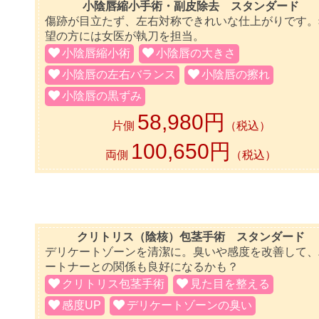
小陰唇縮小手術・副皮除去 スタンダード
傷跡が目立たず、左右対称できれいな仕上がりです。
望の方には女医が執刀を担当。
小陰唇縮小術
小陰唇の大きさ
小陰唇の左右バランス
小陰唇の擦れ
小陰唇の黒ずみ
58,980円
片側
（税込）
100,650円
両側
（税込）
クリトリス（陰核）包茎手術 スタンダード
デリケートゾーンを清潔に。臭いや感度を改善して、
ートナーとの関係も良好になるかも？
クリトリス包茎手術
見た目を整える
感度UP
デリケートゾーンの臭い