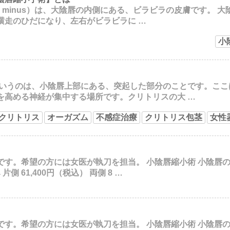
m minus）は、大陰唇の内側にある、ビラビラの皮膚です。 
横走のひだになり、左右がビラビラに …
小
というのは、小陰唇上部にある、突起した部分のことです。ここ
を高める神経が集中する場所です。クリトリスの大 …
クリトリス
オーガズム
不感症治療
クリトリス包茎
女性
す。希望の方には女医が執刀を担当。 小陰唇縮小術 小陰唇の
 61,400円（税込） 両側 8 …
す。希望の方には女医が執刀を担当。 小陰唇縮小術 小陰唇の