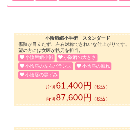
小陰唇縮小手術 スタンダード
傷跡が目立たず、左右対称できれいな仕上がりです。
望の方には女医が執刀を担当。
小陰唇縮小術
小陰唇の大きさ
小陰唇の左右バランス
小陰唇の擦れ
小陰唇の黒ずみ
61,400円
片側
（税込）
87,600円
両側
（税込）