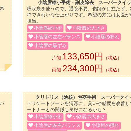
小陰唇縮小手術・副皮除去 スーパークイ
希
吸収糸を使うので、通院不要。傷跡が目立たず、
称できれいな仕上がりです。希望の方には女医が
担当。
小陰唇縮小術
小陰唇の大きさ
小陰唇の左右バランス
小陰唇の擦れ
小陰唇の黒ずみ
133,650円
片側
（税込）
234,300円
両側
（税込）
クリトリス（陰核）包茎手術 スーパークイ
パ
デリケートゾーンを清潔に。臭いや感度を改善し
ートナーとの関係も良好になるかも？
小陰唇縮小術
小陰唇の大きさ
小陰唇の左右バランス
小陰唇の擦れ