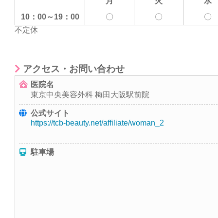
月
火
水
10：00～19：00
〇
〇
〇
不定休
アクセス・お問い合わせ
医院名
東京中央美容外科 梅田大阪駅前院
公式サイト
https://tcb-beauty.net/affiliate/woman_2
駐車場