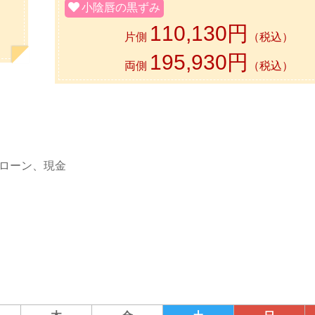
小陰唇の黒ずみ
110,130円
片側
（税込）
195,930円
両側
（税込）
ローン
、
現金