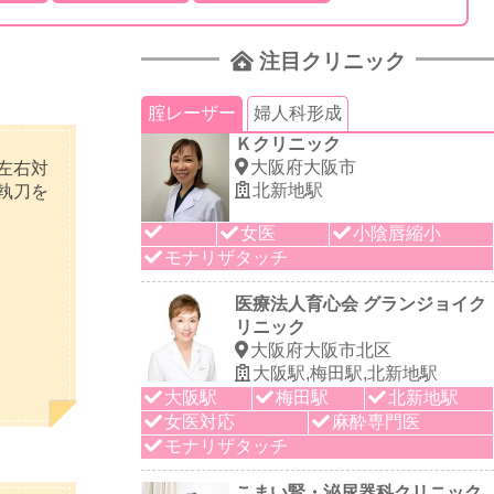
注目クリニック
腟レーザー
婦人科形成
Ｋクリニック
大阪府大阪市
左右対
北新地駅
執刀を
女医
小陰唇縮小
モナリザタッチ
医療法人育心会 グランジョイク
リニック
大阪府大阪市北区
大阪駅,梅田駅,北新地駅
大阪駅
梅田駅
北新地駅
女医対応
麻酔専門医
モナリザタッチ
こまい腎・泌尿器科クリニック