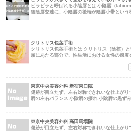
ビラビラと呼ばれる小陰唇とは 小陰唇（labiu
後陰唇交連に、小陰唇の後端が陰唇小帯という
クリトリス包茎手術
クリトリス包茎手術とは クリトリス（陰核）
頭にあたる部分で、性生活における女性の感度
東京中央美容外科 新宿東口院
傷跡が目立たず、左右対称できれいな仕上がりで
唇の左右バランス 小陰唇の擦れ 小陰唇の黒ずみ 片側
東京中央美容外科 高田馬場院
傷跡が目立たず、左右対称できれいな仕上がりで