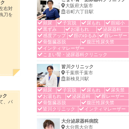
ック
大阪府大阪市
左右対
谷町六丁目駅
執刀を
頻尿
子宮脱
尿もれ
腟縮小
黒ずみ
お湯もれ
泌尿器科
感度アップ
腟のゆるみ
腟レーザー
骨盤臓器脱
腹圧性尿失禁
インティマレーザー
こまい腎・泌尿器科クリニック
皆川クリニック
千葉県千葉市
新検見川駅
頻尿
子宮脱
尿もれ
尿失禁
ック
お湯もれ
泌尿器科
膣レーザー
て、パ
骨盤臓器脱
腹圧性尿失禁
皆川クリニック
インティマレーザー
大分泌尿器科病院
大分県大分市