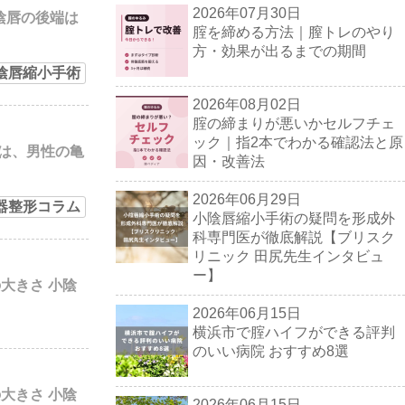
2026年07月30日
大陰唇の後端は
腟を締める方法｜膣トレのやり
方・効果が出るまでの期間
陰唇縮小手術
2026年08月02日
腟の締まりが悪いかセルフチェ
ック｜指2本でわかる確認法と原
は、男性の亀
因・改善法
2026年06月29日
器整形コラム
小陰唇縮小手術の疑問を形成外
科専門医が徹底解説【ブリスク
リニック 田尻先生インタビュ
ー】
大きさ 小陰
2026年06月15日
横浜市で腟ハイフができる評判
のいい病院 おすすめ8選
大きさ 小陰
2026年06月15日