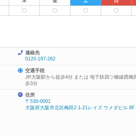
木
金
土
日
〇
〇
〇
〇
連絡先
0120-197-262
交通手段
JR大阪駅から徒歩4分 または 地下鉄四ツ橋線西梅
歩3分
住所
〒530-0001
大阪府大阪市北区梅田2-1-21
レイズ ウメダビル 8F