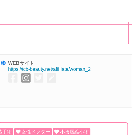
WEBサイト
https://tcb-beauty.net/affiliate/woman_2
茎手術
女性ドクター
小陰唇縮小術