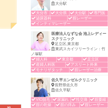
大分駅
大分市
大分県
大分駅
専門医
泌尿器科
腟レーザー
インティマレーザー
医療法人なずな会 池上レディー
スクリニック
足立区,東京都
東武スカイツリーライン：竹
ノ塚駅
婦人科
東京都
足立区
産婦人科医
アスリート外来
モナリザタッチ
腟レーザー治療
佐久平エンゼルクリニック
長野県佐久市
佐久平駅
VIO脱毛
尿漏れ
性交痛
腟萎縮
腟の乾燥
腟の痒み
腟レーザー