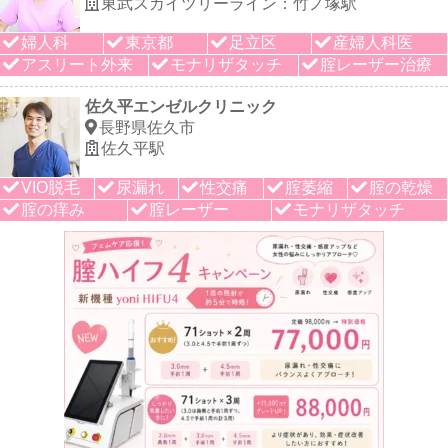
東武スカイツリーライン：竹ノ塚駅
婦人科
東京都
足立区
産婦人科医
アスリート外来
モナリザタッチ
腟レーザー治療
佐久平エンゼルクリニック
長野県佐久市
佐久平駅
VIO脱毛
尿漏れ
性交痛
腟萎縮
腟の乾燥
腟の痒み
腟レーザー
モナリザタッチ