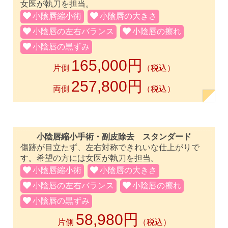
女医が執刀を担当。
小陰唇縮小術
小陰唇の大きさ
小陰唇の左右バランス
小陰唇の擦れ
小陰唇の黒ずみ
165,000円
片側
（税込）
257,800円
両側
（税込）
小陰唇縮小手術・副皮除去 スタンダード
傷跡が目立たず、左右対称できれいな仕上がりで
す。希望の方には女医が執刀を担当。
小陰唇縮小術
小陰唇の大きさ
小陰唇の左右バランス
小陰唇の擦れ
小陰唇の黒ずみ
58,980円
片側
（税込）