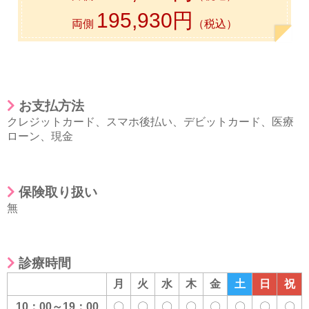
195,930円
両側
（税込）
お支払方法
クレジットカード
、
スマホ後払い
、
デビットカード
、
医療
ローン
、
現金
保険取り扱い
無
診療時間
月
火
水
木
金
土
日
祝
10：00～19：00
〇
〇
〇
〇
〇
〇
〇
〇