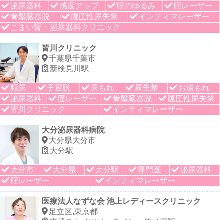
泌尿器科
感度アップ
腟のゆるみ
腟レーザー
骨盤臓器脱
腹圧性尿失禁
インティマレーザー
こまい腎・泌尿器科クリニック
皆川クリニック
千葉県千葉市
新検見川駅
頻尿
子宮脱
尿もれ
尿失禁
お湯もれ
泌尿器科
膣レーザー
骨盤臓器脱
腹圧性尿失禁
皆川クリニック
インティマレーザー
大分泌尿器科病院
大分県大分市
大分駅
大分市
大分県
大分駅
専門医
泌尿器科
腟レーザー
インティマレーザー
医療法人なずな会 池上レディースクリニック
足立区,東京都