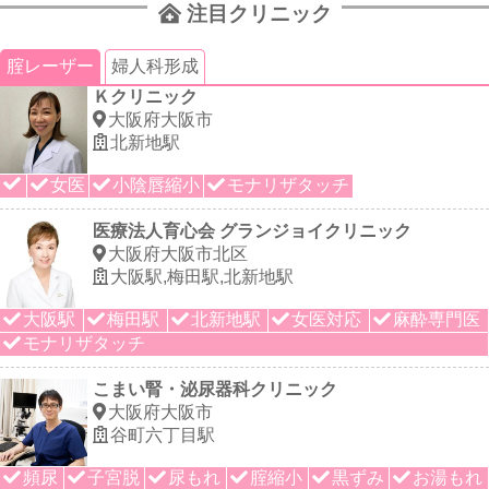
注目クリニック
腟レーザー
婦人科形成
Ｋクリニック
大阪府大阪市
北新地駅
女医
小陰唇縮小
モナリザタッチ
医療法人育心会 グランジョイクリニック
大阪府大阪市北区
大阪駅,梅田駅,北新地駅
大阪駅
梅田駅
北新地駅
女医対応
麻酔専門医
モナリザタッチ
こまい腎・泌尿器科クリニック
大阪府大阪市
谷町六丁目駅
頻尿
子宮脱
尿もれ
腟縮小
黒ずみ
お湯もれ