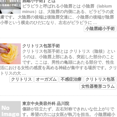
唇縮小手術】とは
ビラビラと呼ばれる小陰唇とは 小陰唇（labium
minus）は、大陰唇の内側にある、ビラビラの皮
膚です。 大陰唇の後端は後陰唇交連に、小陰唇の後端が陰唇
小帯という横走のひだになり、左右がビラビラに …
小陰唇縮小手術
クリトリス包茎手術
クリトリス包茎手術とは クリトリス（陰核）とい
うのは、小陰唇上部にある、突起した部分のこと
です。ここは、男性の亀頭にあたる部分で、性生
活における女性の感度を高める神経が集中する場所です。クリ
トリスの大 …
クリトリス
オーガズム
不感症治療
クリトリス包茎
女性器整形コラム
東京中央美容外科 品川院
傷跡が目立たず、左右対称できれいな仕上がりで
す。希望の方には女医が執刀を担当。 小陰唇縮小