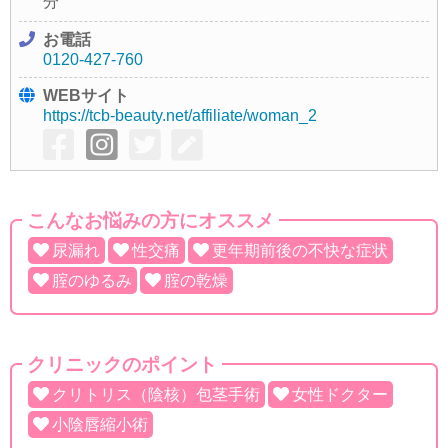
分
お電話
0120-427-760
WEBサイト
https://tcb-beauty.net/affiliate/woman_2
こんなお悩みの方にオススメ
尿漏れ
性交痛
更年期前後の不快な症状
腟のゆるみ
腟の乾燥
クリニックのポイント
クリトリス（陰核）包茎手術
女性ドクター
小陰唇縮小術