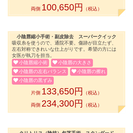
100,650円
両側
（税込）
小陰唇縮小手術・副皮除去 スーパークイック
吸収糸を使うので、通院不要。傷跡が目立たず、
左右対称できれいな仕上がりです。希望の方には
女医が執刀を担当。
小陰唇縮小術
小陰唇の大きさ
小陰唇の左右バランス
小陰唇の擦れ
小陰唇の黒ずみ
133,650円
片側
（税込）
234,300円
両側
（税込）