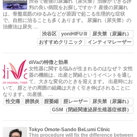
渋谷で産後の尿漏れ（尿失禁）治療ができる評
判の良い病院をお探しですか？ 産後の尿漏れ
は、骨盤底筋のゆるみなどが原因で起こる生理的な症状
で、自然に治ることも多くあります。 尿漏れ（尿失禁）の
治療法は尿失 …
渋谷区
yoniHIFUⅢ
尿失禁（尿漏れ）
おすすめクリニック
インティマレーザー
diVaの特徴と効果
女性器に関する悩みが生まれるのはなぜ？ 女性
器の機能は、出産と閉経というイベントを通し
て、大きな変化のときを迎えます。 出産時にお
いて、腟とその周囲の組織は大きく引き伸ばされることに
なります。出産後、 …
性交痛
膀胱炎
腟萎縮
腟レーザー
尿失禁（尿漏れ）
GSM（閉経関連泌尿生殖器症候群）
Tokyo Omote-Sando BeLumi Clinic
This procedure will fix the difference between