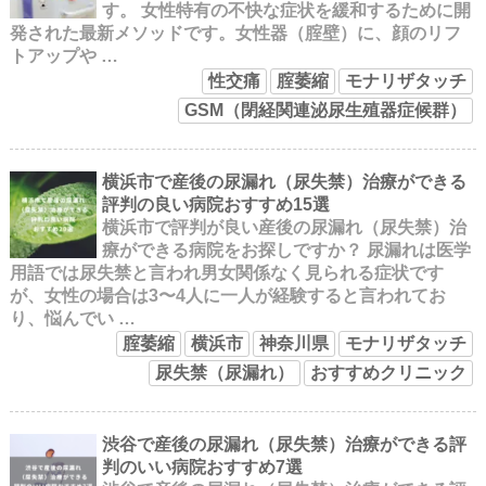
す。 女性特有の不快な症状を緩和するために開
発された最新メソッドです。女性器（腟壁）に、顔のリフ
トアップや …
性交痛
腟萎縮
モナリザタッチ
GSM（閉経関連泌尿生殖器症候群）
横浜市で産後の尿漏れ（尿失禁）治療ができる
評判の良い病院おすすめ15選
横浜市で評判が良い産後の尿漏れ（尿失禁）治
療ができる病院をお探しですか？ 尿漏れは医学
用語では尿失禁と言われ男女関係なく見られる症状です
が、女性の場合は3〜4人に一人が経験すると言われてお
り、悩んでい …
腟萎縮
横浜市
神奈川県
モナリザタッチ
尿失禁（尿漏れ）
おすすめクリニック
渋谷で産後の尿漏れ（尿失禁）治療ができる評
判のいい病院おすすめ7選