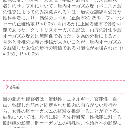
者）のサンプルにおいて、腟内オーガズム歴（ペニスと腟
の性交によってのみ誘発される）は、適切な訓練を受けた
性科学者により、偶然のレベル（正解率81.25％、フィッシ
ャーの正確検定 P < 0.05）をはるかに上回る確率で診断可
能であった。クリトリスオーガズム歴は、両方の評価や腟
オーガズム歴とは無関係であった。探索的分析によると、
骨盤と脊椎の回転と歩幅が大きいことが、腟内オーガズム
を経験した女性の歩行の特徴である可能性が示唆された（r
= 0.51、P < 0.05）。
結論
目の肥えた観察者は、流動性、エネルギー、官能性、自
由、弛緩した筋肉と固定された筋肉の両方がない歩行か
ら、女性の腟オーガズムの経験を推測することができる。
結果については、歩行に関する先行研究、性機能に対する
筋組織の影響、腟オーガズムの特殊性、性治療への影響に