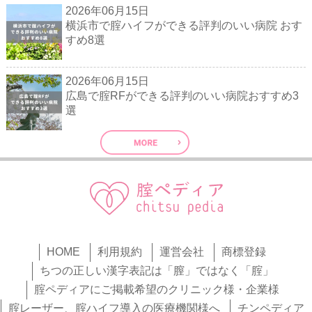
2026年06月15日
横浜市で腟ハイフができる評判のいい病院 おす
すめ8選
2026年06月15日
広島で腟RFができる評判のいい病院おすすめ3
選
HOME
利用規約
運営会社
商標登録
ちつの正しい漢字表記は「膣」ではなく「腟」
腟ペディアにご掲載希望のクリニック様・企業様
腟レーザー、腟ハイフ導入の医療機関様へ
チンペディア