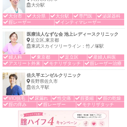
大分駅
大分市
大分県
大分駅
専門医
泌尿器科
腟レーザー
インティマレーザー
医療法人なずな会 池上レディースクリニック
足立区,東京都
東武スカイツリーライン：竹ノ塚駅
婦人科
東京都
足立区
産婦人科医
アスリート外来
モナリザタッチ
腟レーザー治療
佐久平エンゼルクリニック
長野県佐久市
佐久平駅
VIO脱毛
尿漏れ
性交痛
腟萎縮
腟の乾燥
腟の痒み
腟レーザー
モナリザタッチ