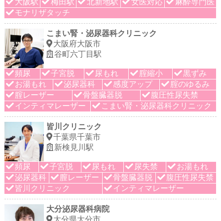
大阪駅
梅田駅
北新地駅
女医対応
麻酔専門医
モナリザタッチ
こまい腎・泌尿器科クリニック
大阪府大阪市
谷町六丁目駅
頻尿
子宮脱
尿もれ
腟縮小
黒ずみ
お湯もれ
泌尿器科
感度アップ
腟のゆるみ
腟レーザー
骨盤臓器脱
腹圧性尿失禁
インティマレーザー
こまい腎・泌尿器科クリニック
皆川クリニック
千葉県千葉市
新検見川駅
頻尿
子宮脱
尿もれ
尿失禁
お湯もれ
泌尿器科
膣レーザー
骨盤臓器脱
腹圧性尿失禁
皆川クリニック
インティマレーザー
大分泌尿器科病院
大分県大分市