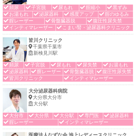
頻尿
子宮脱
尿もれ
腟縮小
黒ずみ
お湯もれ
泌尿器科
感度アップ
腟のゆるみ
腟レーザー
骨盤臓器脱
腹圧性尿失禁
インティマレーザー
こまい腎・泌尿器科クリニック
皆川クリニック
千葉県千葉市
新検見川駅
頻尿
子宮脱
尿もれ
尿失禁
お湯もれ
泌尿器科
膣レーザー
骨盤臓器脱
腹圧性尿失禁
皆川クリニック
インティマレーザー
大分泌尿器科病院
大分県大分市
大分駅
大分市
大分県
大分駅
専門医
泌尿器科
腟レーザー
インティマレーザー
医療法人なずな会 池上レディースクリニック