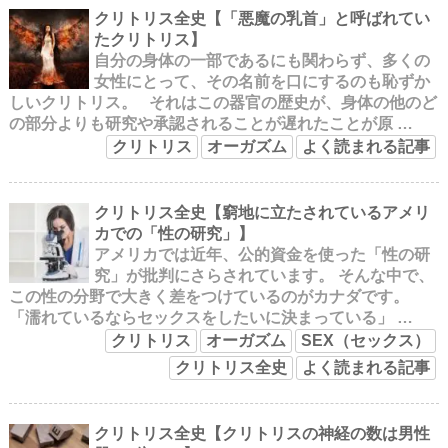
クリトリス全史【「悪魔の乳首」と呼ばれてい
たクリトリス】
自分の身体の一部であるにも関わらず、多くの
女性にとって、その名前を口にするのも恥ずか
しいクリトリス。 それはこの器官の歴史が、身体の他のど
の部分よりも研究や承認されることが遅れたことが原 …
クリトリス
オーガズム
よく読まれる記事
クリトリス全史【窮地に立たされているアメリ
カでの「性の研究」】
アメリカでは近年、公的資金を使った「性の研
究」が批判にさらされています。 そんな中で、
この性の分野で大きく差をつけているのがカナダです。
「濡れているならセックスをしたいに決まっている」 …
クリトリス
オーガズム
SEX（セックス）
クリトリス全史
よく読まれる記事
クリトリス全史【クリトリスの神経の数は男性