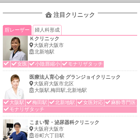
注目クリニック
腟レーザー
婦人科形成
Ｋクリニック
大阪府大阪市
北新地駅
女医
小陰唇縮小
モナリザタッチ
医療法人育心会 グランジョイクリニック
大阪府大阪市北区
大阪駅,梅田駅,北新地駅
大阪駅
梅田駅
北新地駅
女医対応
麻酔専門医
モナリザタッチ
こまい腎・泌尿器科クリニック
大阪府大阪市
谷町六丁目駅