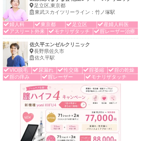
足立区,東京都
東武スカイツリーライン：竹ノ塚駅
婦人科
東京都
足立区
産婦人科医
アスリート外来
モナリザタッチ
腟レーザー治療
佐久平エンゼルクリニック
長野県佐久市
佐久平駅
VIO脱毛
尿漏れ
性交痛
腟萎縮
腟の乾燥
腟の痒み
腟レーザー
モナリザタッチ