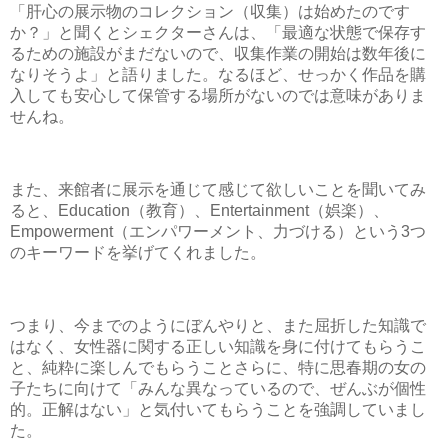
「肝心の展示物のコレクション（収集）は始めたのです
か？」と聞くとシェクターさんは、「最適な状態で保存す
るための施設がまだないので、収集作業の開始は数年後に
なりそうよ」と語りました。なるほど、せっかく作品を購
入しても安心して保管する場所がないのでは意味がありま
せんね。
また、来館者に展示を通じて感じて欲しいことを聞いてみ
ると、Education（教育）、Entertainment（娯楽）、
Empowerment（エンパワーメント、力づける）という3つ
のキーワードを挙げてくれました。
つまり、今までのようにぼんやりと、また屈折した知識で
はなく、女性器に関する正しい知識を身に付けてもらうこ
と、純粋に楽しんでもらうことさらに、特に思春期の女の
子たちに向けて「みんな異なっているので、ぜんぶが個性
的。正解はない」と気付いてもらうことを強調していまし
た。