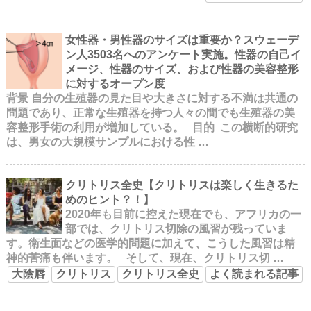
女性器・男性器のサイズは重要か？スウェーデ
ン人3503名へのアンケート実施。性器の自己イ
メージ、性器のサイズ、および性器の美容整形
に対するオープン度
背景 自分の生殖器の見た目や大きさに対する不満は共通の
問題であり、正常な生殖器を持つ人々の間でも生殖器の美
容整形手術の利用が増加している。 目的 この横断的研究
は、男女の大規模サンプルにおける性 …
クリトリス全史【クリトリスは楽しく生きるた
めのヒント？！】
2020年も目前に控えた現在でも、アフリカの一
部では、クリトリス切除の風習が残っていま
す。衛生面などの医学的問題に加えて、こうした風習は精
神的苦痛も伴います。 そして、現在、クリトリス切 …
大陰唇
クリトリス
クリトリス全史
よく読まれる記事