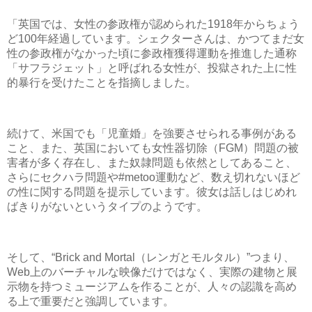
「英国では、女性の参政権が認められた1918年からちょう
ど100年経過しています。シェクターさんは、かつてまだ女
性の参政権がなかった頃に参政権獲得運動を推進した通称
「サフラジェット」と呼ばれる女性が、投獄された上に性
的暴行を受けたことを指摘しました。
続けて、米国でも「児童婚」を強要させられる事例がある
こと、また、英国においても女性器切除（FGM）問題の被
害者が多く存在し、また奴隷問題も依然としてあること、
さらにセクハラ問題や#metoo運動など、数え切れないほど
の性に関する問題を提示しています。彼女は話しはじめれ
ばきりがないというタイプのようです。
そして、“Brick and Mortal（レンガとモルタル）”つまり、
Web上のバーチャルな映像だけではなく、実際の建物と展
示物を持つミュージアムを作ることが、人々の認識を高め
る上で重要だと強調しています。