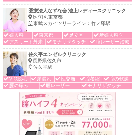
医療法人なずな会 池上レディースクリニック
足立区,東京都
東武スカイツリーライン：竹ノ塚駅
婦人科
東京都
足立区
産婦人科医
アスリート外来
モナリザタッチ
腟レーザー治療
佐久平エンゼルクリニック
長野県佐久市
佐久平駅
VIO脱毛
尿漏れ
性交痛
腟萎縮
腟の乾燥
腟の痒み
腟レーザー
モナリザタッチ