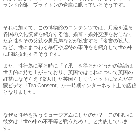
ランド南部、ブライトンの倉庫に眠っているそうです。
それに加えて、この博物館のコンテンツでは、月経を巡る
各国の文化慣習を紹介する他、婚前・婚外交渉をおこなっ
た女性をその父親や男兄弟などが殺害する「名誉の殺人」
など、性にまつわる暴行や虐待の事件をも紹介して世の中
に問題提起するそうです。
また、性行為に至る時に「了承」を得るかどうかの議論は
世界的に持ち上がっており、英国ではこれについて英国の
紅茶になぞらえて説明した英国らしくウィットに富んだ啓
蒙ビデオ「Tea Consent」が一時期インターネット上で話題
となりました。
なぜ女性器を扱うミュージアムにしたのか？ この問いに
彼女は「世の中の不平等と戦うため！」と力説していま
す。