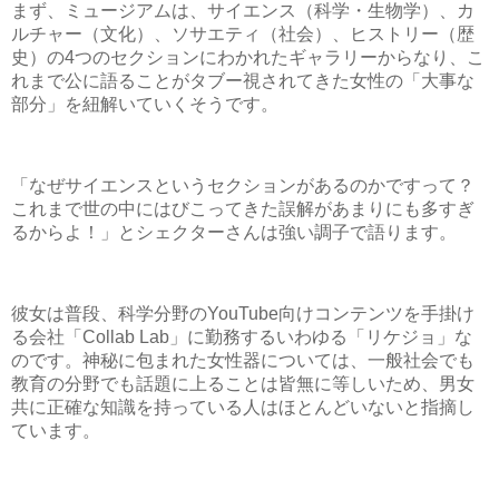
まず、ミュージアムは、サイエンス（科学・生物学）、カ
ルチャー（文化）、ソサエティ（社会）、ヒストリー（歴
史）の4つのセクションにわかれたギャラリーからなり、こ
れまで公に語ることがタブー視されてきた女性の「大事な
部分」を紐解いていくそうです。
「なぜサイエンスというセクションがあるのかですって？
これまで世の中にはびこってきた誤解があまりにも多すぎ
るからよ！」とシェクターさんは強い調子で語ります。
彼女は普段、科学分野のYouTube向けコンテンツを手掛け
る会社「Collab Lab」に勤務するいわゆる「リケジョ」な
のです。神秘に包まれた女性器については、一般社会でも
教育の分野でも話題に上ることは皆無に等しいため、男女
共に正確な知識を持っている人はほとんどいないと指摘し
ています。