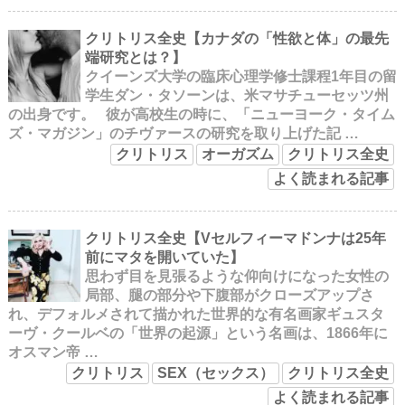
クリトリス全史【カナダの「性欲と体」の最先
端研究とは？】
クイーンズ大学の臨床心理学修士課程1年目の留
学生ダン・タソーンは、米マサチューセッツ州
の出身です。 彼が高校生の時に、「ニューヨーク・タイム
ズ・マガジン」のチヴァースの研究を取り上げた記 …
クリトリス
オーガズム
クリトリス全史
よく読まれる記事
クリトリス全史【Vセルフィーマドンナは25年
前にマタを開いていた】
思わず目を見張るような仰向けになった女性の
局部、腿の部分や下腹部がクローズアップさ
れ、デフォルメされて描かれた世界的な有名画家ギュスタ
ーヴ・クールベの「世界の起源」という名画は、1866年に
オスマン帝 …
クリトリス
SEX（セックス）
クリトリス全史
よく読まれる記事