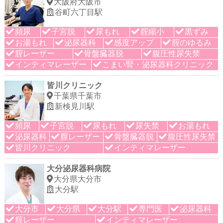
大阪府大阪市
谷町六丁目駅
頻尿
子宮脱
尿もれ
腟縮小
黒ずみ
お湯もれ
泌尿器科
感度アップ
腟のゆるみ
腟レーザー
骨盤臓器脱
腹圧性尿失禁
インティマレーザー
こまい腎・泌尿器科クリニック
皆川クリニック
千葉県千葉市
新検見川駅
頻尿
子宮脱
尿もれ
尿失禁
お湯もれ
泌尿器科
膣レーザー
骨盤臓器脱
腹圧性尿失禁
皆川クリニック
インティマレーザー
大分泌尿器科病院
大分県大分市
大分駅
大分市
大分県
大分駅
専門医
泌尿器科
腟レーザー
インティマレーザー