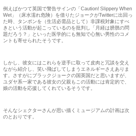
例えばかつて英国で警告サインの「Caution! Slippery When
Wet」（床水濡れ危険）を借りたジョークがTwitterに出回っ
た時、タンポンを（生活必需品として）非課税対象にすべ
きという活動が起こっているのを批判し「月経は膀胱の問
題だろう？」といった医学的にも無知で心無い男性のコメ
ントも寄せられたそうです。
しかし、彼女にはこれらを逆手に取って皮肉と冗談を交え
ながら紹介し、笑い飛ばしてしまうエネルギーさえありま
す。さすがにブラックジョークの国英国だと思いますが、
ユダヤ系一家である彼女の父親もこの活動には肯定的で、
娘の活動を応援してくれているそうです。
そんなシェクターさんが思い描くミュージアムの計画は次
のとおりです。