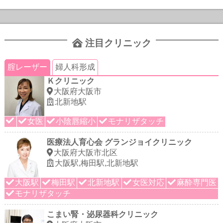
注目クリニック
腟レーザー
婦人科形成
Ｋクリニック
大阪府大阪市
北新地駅
女医
小陰唇縮小
モナリザタッチ
医療法人育心会 グランジョイクリニック
大阪府大阪市北区
大阪駅,梅田駅,北新地駅
大阪駅
梅田駅
北新地駅
女医対応
麻酔専門医
モナリザタッチ
こまい腎・泌尿器科クリニック