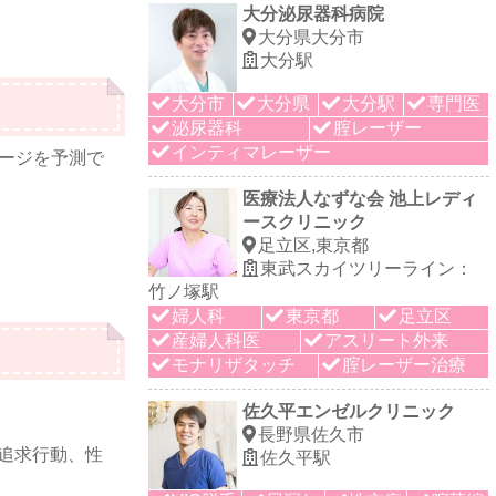
大分泌尿器科病院
大分県大分市
大分駅
大分市
大分県
大分駅
専門医
泌尿器科
腟レーザー
インティマレーザー
ージを予測で
医療法人なずな会 池上レディ
ースクリニック
足立区,東京都
東武スカイツリーライン：
竹ノ塚駅
婦人科
東京都
足立区
産婦人科医
アスリート外来
モナリザタッチ
腟レーザー治療
佐久平エンゼルクリニック
長野県佐久市
追求行動、性
佐久平駅