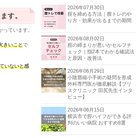
2026年07月30日
腟を締める方法｜膣トレのや
えます。
り方・効果が出るまでの期間
かっています。
2026年08月02日
大きいこと
で
腟の締まりが悪いかセルフチ
ェック｜指2本でわかる確認法
と原因・改善法
していないと感
2026年06月29日
小陰唇縮小手術の疑問を形成
外科専門医が徹底解説【ブリ
スクリニック 田尻先生インタ
ビュー】
2026年06月15日
横浜市で腟ハイフができる評
判のいい病院 おすすめ8選