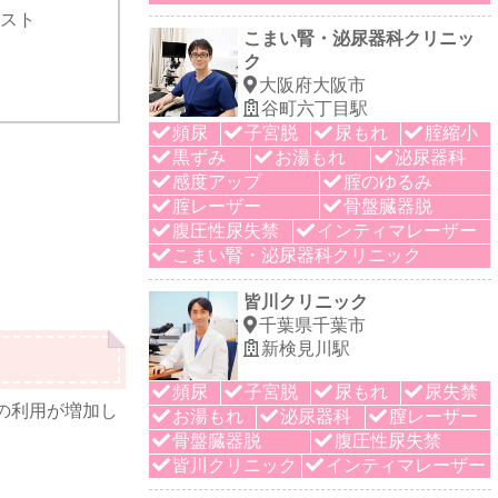
ピスト
こまい腎・泌尿器科クリニッ
ク
大阪府大阪市
谷町六丁目駅
頻尿
子宮脱
尿もれ
腟縮小
黒ずみ
お湯もれ
泌尿器科
感度アップ
腟のゆるみ
腟レーザー
骨盤臓器脱
腹圧性尿失禁
インティマレーザー
こまい腎・泌尿器科クリニック
皆川クリニック
千葉県千葉市
新検見川駅
頻尿
子宮脱
尿もれ
尿失禁
の利用が増加し
お湯もれ
泌尿器科
膣レーザー
骨盤臓器脱
腹圧性尿失禁
皆川クリニック
インティマレーザー