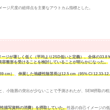
メージ尺度の総得点を主要なアウトカム指標とした。
メージが著しく低く（平均より2SD低いと定義）、全体の33.8
器の美容整形を受けることを検討していることが明らかになった。
89 cm）
、
伸展した弛緩性陰茎長は12.5 cm（95% CI 12.33-12.
と、小陰唇の突出が少ないことで予測されたが、SEM摂取の程
EM（性描写資料の消費）を摂取していた。
性器の自己イメージの低