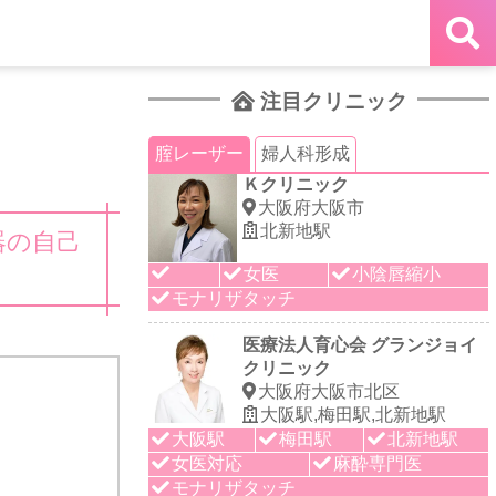
注目クリニック
腟レーザー
婦人科形成
Ｋクリニック
大阪府大阪市
北新地駅
器の自己
女医
小陰唇縮小
モナリザタッチ
医療法人育心会 グランジョイ
クリニック
大阪府大阪市北区
大阪駅,梅田駅,北新地駅
大阪駅
梅田駅
北新地駅
女医対応
麻酔専門医
モナリザタッチ