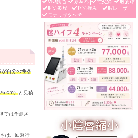
VIO脱毛
尿漏れ
性交痛
腟萎縮
腟の乾燥
腟の痒み
腟レーザー
モナリザタッチ
％が自分の性器
76 cm）
と見積
度では予測さ
さは、回避行