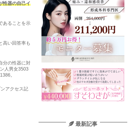
が性器の自己イ
であることを示
と高い回答率も
自分の性器に対
ン人男女
3503
-1386
。
のオープンアクセス記
最新記事