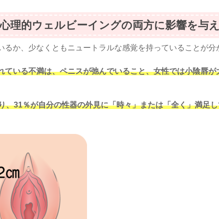
と心理的ウェルビーイングの両方に影響を与
いるか、少なくともニュートラルな感覚を持っていることが分
れている不満は、ペニスが弛んでいること、女性では小陰唇が
り、31％が自分の性器の外見に「時々」または「全く」満足