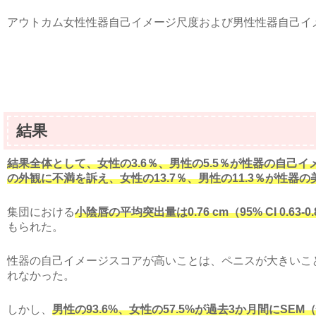
アウトカム女性性器自己イメージ尺度および男性性器自己イ
結果
結果全体として、女性の3.6％、男性の5.5％が性器の自己イ
の外観に不満を訴え、女性の13.7％、男性の11.3％が性
集団における
小陰唇の平均突出量は0.76 cm（95% CI 0.63-0.
もられた。
性器の自己イメージスコアが高いことは、ペニスが大きいこ
れなかった。
しかし、
男性の93.6%、女性の57.5%が過去3か月間にS