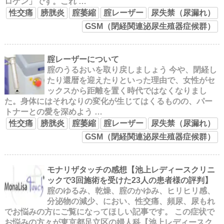
ロゲン」です。これ …
性交痛
膀胱炎
腟萎縮
腟レーザー
尿失禁（尿漏れ）
GSM（閉経関連泌尿生殖器症候群）
腟レーザーについて
腟のうるおいを取り戻しましょう 今や、閉経し
たり還暦を迎えたりといった理由で、女性がセ
ックスから距離を置く時代ではなくなりまし
た。身体にはそれなりの変化が生じてはくるものの、パー
トナーとの愛を深めよう …
性交痛
膀胱炎
腟萎縮
腟レーザー
尿失禁（尿漏れ）
GSM（閉経関連泌尿生殖器症候群）
モナリザタッチの感想【池上レディースクリニ
ックで3回施術を受けた23人の患者様の評判】
腟のゆるみ、乾燥、腟のかゆみ、ヒリヒリ感、
分泌物の減少、におい、性交痛、頻尿、尿もれ
でお悩みの方にご覧になってほしい記事です。 この症状で
お悩みの方々が東京都足立区の婦人科【池上レディースク