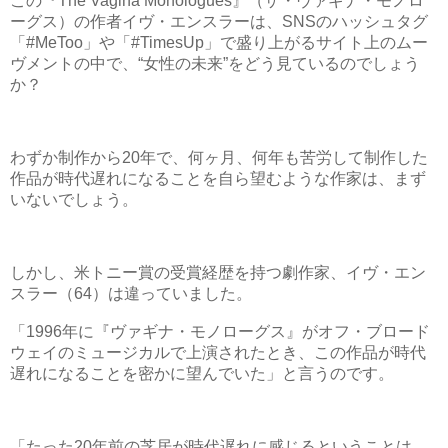
この『The Vagina Monologues』（ザ・ヴァギナ・モノロ
ーグス）の作者イヴ・エンスラーは、SNSのハッシュタグ
「#MeToo」や「#TimesUp」で盛り上がるサイト上のムー
ヴメントの中で、“女性の未来”をどう見ているのでしょう
か？
わずか制作から20年で、何ヶ月、何年も苦労して制作した
作品が時代遅れになることを自ら望むような作家は、まず
いないでしょう。
しかし、米トニー賞の受賞経歴を持つ劇作家、イヴ・エン
スラー（64）は違っていました。
「1996年に『ヴァギナ・モノローグス』がオフ・ブロード
ウェイのミュージカルで上演されたとき、この作品が時代
遅れになることを密かに望んでいた」と言うのです。
「たった20年前の芝居が時代遅れに感じるということは、