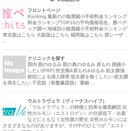
フロントページ
Ranking 最新の小陰唇縮小手術料金ランキング
料金ランキングTOP10の平均価格現在、膣ペデ
ィア調べ 地域別小陰唇縮小手術料金ランキング
東京版はこちら 大阪版はこちら 福岡版はこちら 腟レーザ
…
クリニックを探す
腟内 腟のゆるみ 腟の奥のゆるみ 尿もれ 腟縮小
したい(PRP) 性交痛&尿もれ&ゆるみ 処女膜強
靭症による挿入障害 処女膜を無くしたい 処女膜
を再生したい 子宮脱（骨盤臓器脱） 萎縮 …
ウルトラヴェラ（ヴィーナスハイフ）
「ウルトラヴェラ」の特徴と効果を徹底解説 女
性ホルモン（エストロゲン）の分泌低下・出産
などにともなう女性器の変化 女性ホルモンには
さまざまなものがありますが、その中のひとつが「エスト