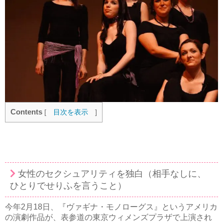
Contents
[
目次を表示
]
女性のセクシュアリティを独白（相手なしに、
ひとりでせりふを言うこと）
今年2月18日、『ヴァギナ・モノローグス』というアメリカ
の演劇作品が、表参道の東京ウィメンズプラザで上演され