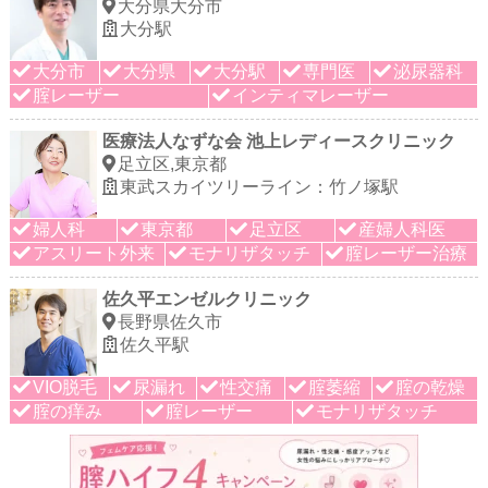
大分県大分市
大分駅
大分市
大分県
大分駅
専門医
泌尿器科
腟レーザー
インティマレーザー
医療法人なずな会 池上レディースクリニック
足立区,東京都
東武スカイツリーライン：竹ノ塚駅
婦人科
東京都
足立区
産婦人科医
アスリート外来
モナリザタッチ
腟レーザー治療
佐久平エンゼルクリニック
長野県佐久市
佐久平駅
VIO脱毛
尿漏れ
性交痛
腟萎縮
腟の乾燥
腟の痒み
腟レーザー
モナリザタッチ