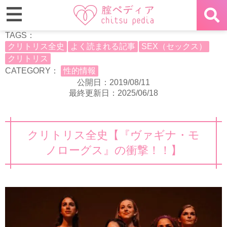
TAGS：
クリトリス全史
よく読まれる記事
SEX（セックス）
クリトリス
CATEGORY：
性的情報
公開日：2019/08/11
最終更新日：2025/06/18
クリトリス全史【『ヴァギナ・モ
ノローグス』の衝撃！！】