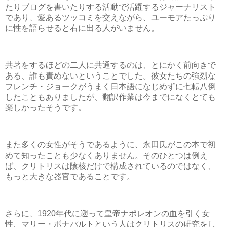
たりブログを書いたりする活動で活躍するジャーナリスト
であり、愛あるツッコミを交えながら、ユーモアたっぷり
に性を語らせると右に出る人がいません。
共著をするほどの二人に共通するのは、とにかく前向きで
ある、誰も責めないということでした。彼女たちの強烈な
フレンチ・ジョークがうまく日本語になじめずに七転八倒
したこともありましたが、翻訳作業は今までになくとても
楽しかったそうです。
また多くの女性がそうであるように、永田氏がこの本で初
めて知ったことも少なくありません。そのひとつは例え
ば、クリトリスは陰核だけで構成されているのではなく、
もっと大きな器官であることです。
さらに、1920年代に遡って皇帝ナポレオンの血を引く女
性、マリー・ボナパルトという人はクリトリスの研究をし