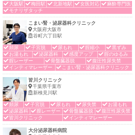
大阪駅
梅田駅
北新地駅
女医対応
麻酔専門医
モナリザタッチ
こまい腎・泌尿器科クリニック
大阪府大阪市
谷町六丁目駅
頻尿
子宮脱
尿もれ
腟縮小
黒ずみ
お湯もれ
泌尿器科
感度アップ
腟のゆるみ
腟レーザー
骨盤臓器脱
腹圧性尿失禁
インティマレーザー
こまい腎・泌尿器科クリニック
皆川クリニック
千葉県千葉市
新検見川駅
頻尿
子宮脱
尿もれ
尿失禁
お湯もれ
泌尿器科
膣レーザー
骨盤臓器脱
腹圧性尿失禁
皆川クリニック
インティマレーザー
大分泌尿器科病院