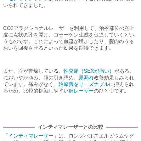
いられてきました。
CO2フラクショナルレーザーを利用して、治療部位の腟上
皮に点状の孔を開け、コラーゲン生成を促進していくとい
うものです。これによって血流が増加したり、腟内のうる
おいを回復させるといった効果を期待できます。
また、腟が乾燥している、
性交痛（SEXが痛い）
がある、
においやかゆみ、腟の引き締め、
尿漏れ
改善効果もみられ
ています。痛みがなく、
治療費をリーズナブル
に抑えられ
るため、比較的挑戦しやすい
腟レーザー
のひとつです。
インティマレーザーとの比較
「
インティマレーザー
」は、ロングパルスエルビウムヤグ