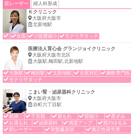
腟レーザー
婦人科形成
Ｋクリニック
大阪府大阪市
北新地駅
女医
小陰唇縮小
モナリザタッチ
医療法人育心会 グランジョイクリニック
大阪府大阪市北区
大阪駅,梅田駅,北新地駅
大阪駅
梅田駅
北新地駅
女医対応
麻酔専門医
モナリザタッチ
こまい腎・泌尿器科クリニック
大阪府大阪市
谷町六丁目駅
頻尿
子宮脱
尿もれ
腟縮小
黒ずみ
お湯もれ
泌尿器科
感度アップ
腟のゆるみ
腟レーザー
骨盤臓器脱
腹圧性尿失禁