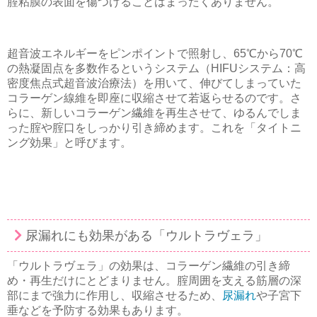
腟粘膜の表面を傷つけることはまったくありません。
超音波エネルギーをピンポイントで照射し、65℃から70℃
の熱凝固点を多数作るというシステム（HIFUシステム：高
密度焦点式超音波治療法）を用いて、伸びてしまっていた
コラーゲン線維を即座に収縮させて若返らせるのです。さ
らに、新しいコラーゲン繊維を再生させて、ゆるんでしま
った腟や腟口をしっかり引き締めます。これを「タイトニ
ング効果」と呼びます。
尿漏れにも効果がある「ウルトラヴェラ」
「ウルトラヴェラ」の効果は、コラーゲン繊維の引き締
め・再生だけにとどまりません。腟周囲を支える筋層の深
部にまで強力に作用し、収縮させるため、
尿漏れ
や子宮下
垂などを予防する効果もあります。