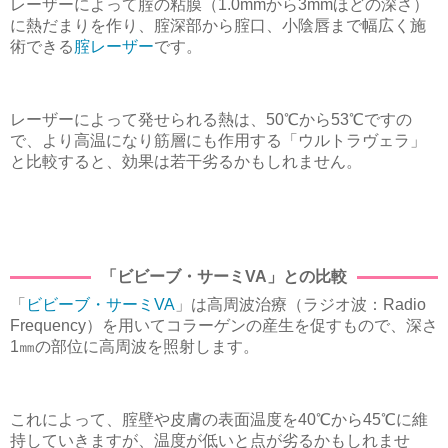
レーザーによって腟の粘膜（1.0mmから3mmほどの深さ）
に熱だまりを作り、腟深部から腟口、小陰唇まで幅広く施
術できる
腟レーザー
です。
レーザーによって発せられる熱は、50℃から53℃ですの
で、より高温になり筋層にも作用する「ウルトラヴェラ」
と比較すると、効果は若干劣るかもしれません。
「ビビーブ・サーミVA」との比較
「
ビビーブ・サーミVA
」は高周波治療（ラジオ波：Radio
Frequency）を用いてコラーゲンの産生を促すもので、深さ
1㎜の部位に高周波を照射します。
これによって、腟壁や皮膚の表面温度を40℃から45℃に維
持していきますが、温度が低いと点が劣るかもしれませ