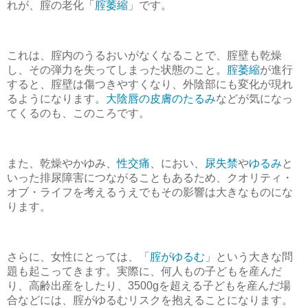
れが、腟の老化「
腟萎縮
」です。
これは、腟内のうるおいがなくなることで、腟壁も乾燥
し、その弾力を失ってしまった状態のこと。
腟萎縮
が進行
すると、腟壁は傷つきやすくなり、外陰部にも変化が現れ
るようになります。
大陰唇の皮膚のたるみ
などが気になっ
てくるのも、このころです。
また、乾燥やかゆみ、
性交痛
、におい、
尿失禁
や
ゆるみ
と
いった排尿障害につながることもあるため、クオリティ・
オブ・ライフを考えるうえでもその影響は大きなものにな
ります。
さらに、女性にとっては、「
腟がゆるむ
」という大きな問
題も起こってきます。実際に、何人もの子どもを産んだ
り、高齢出産をしたり、3500gを超える子どもを産んだ場
合などには、腟がゆるむリスクを抱えることになります。