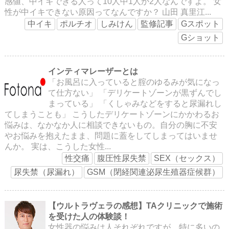
感値、中イキできる人って10人中1人か2人なんですよ。 女
性が中イキできない原因ってなんですか？ 山田 真里江...
中イキ
ポルチオ
しみけん
監修記事
Gスポット
Gショット
インティマレーザーとは
「お風呂に入っていると腟のゆるみが気になっ
て仕方ない」 「デリケートゾーンが黒ずんでし
まっている」 「くしゃみなどをすると尿漏れし
てしまうことも」 こうしたデリケートゾーンにかかわるお
悩みは、なかなか人に相談できないもの。自分の胸に不安
やお悩みを抱えたまま、問題に蓋をしてしまってはいませ
んか。 実は、こうした女性...
性交痛
腹圧性尿失禁
SEX（セックス）
尿失禁（尿漏れ）
GSM（閉経関連泌尿生殖器症候群）
【ウルトラヴェラの感想】TAクリニックで施術
を受けた人の体験談！
女性器の悩みは人それぞれですが、特に多いの