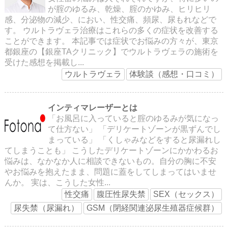
が腟のゆるみ、乾燥、腟のかゆみ、ヒリヒリ
感、分泌物の減少、におい、性交痛、頻尿、尿もれなどで
す。 ウルトラヴェラ治療はこれらの多くの症状を改善する
ことができます。 本記事では症状でお悩みの方々が、東京
都銀座の【銀座TAクリニック】でウルトラヴェラの施術を
受けた感想を掲載し...
ウルトラヴェラ
体験談（感想・口コミ）
インティマレーザーとは
「お風呂に入っていると腟のゆるみが気になっ
て仕方ない」 「デリケートゾーンが黒ずんでし
まっている」 「くしゃみなどをすると尿漏れし
てしまうことも」 こうしたデリケートゾーンにかかわるお
悩みは、なかなか人に相談できないもの。自分の胸に不安
やお悩みを抱えたまま、問題に蓋をしてしまってはいませ
んか。 実は、こうした女性...
性交痛
腹圧性尿失禁
SEX（セックス）
尿失禁（尿漏れ）
GSM（閉経関連泌尿生殖器症候群）