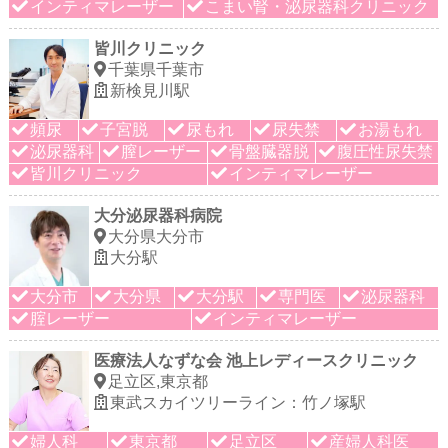
インティマレーザー
こまい腎・泌尿器科クリニック
皆川クリニック
千葉県千葉市
新検見川駅
頻尿
子宮脱
尿もれ
尿失禁
お湯もれ
泌尿器科
膣レーザー
骨盤臓器脱
腹圧性尿失禁
皆川クリニック
インティマレーザー
大分泌尿器科病院
大分県大分市
大分駅
大分市
大分県
大分駅
専門医
泌尿器科
腟レーザー
インティマレーザー
医療法人なずな会 池上レディースクリニック
足立区,東京都
東武スカイツリーライン：竹ノ塚駅
婦人科
東京都
足立区
産婦人科医