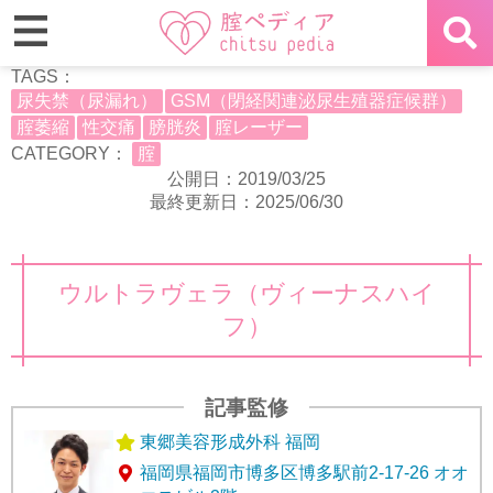
TAGS：
尿失禁（尿漏れ）
GSM（閉経関連泌尿生殖器症候群）
腟萎縮
性交痛
膀胱炎
腟レーザー
CATEGORY：
腟
公開日：2019/03/25
最終更新日：2025/06/30
ウルトラヴェラ（ヴィーナスハイ
フ）
記事監修
東郷美容形成外科 福岡
福岡県福岡市博多区博多駅前2-17-26 オオ