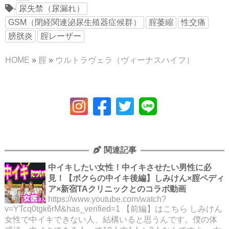
-
尿失禁（尿漏れ）
GSM（閉経関連泌尿生殖器症候群）
腟萎縮
性交痛
膀胱炎
腟レーザー
HOME
»
腟
»
ウルトラヴェラ（ヴィーナスハイフ）
関連記事
中イキしたい女性！中イキさせたい男性に必
見！【ボクらの中イキ後編】しみけん×腟ペディ
ア×新宿TAクリニックとのコラボ動画
https://www.youtube.com/watch?
v=YTcq0tgk6rM&has_verified=1 【前編】はこちら しみけん
女性で中イキできない人、結構いると思うんです。僕の体