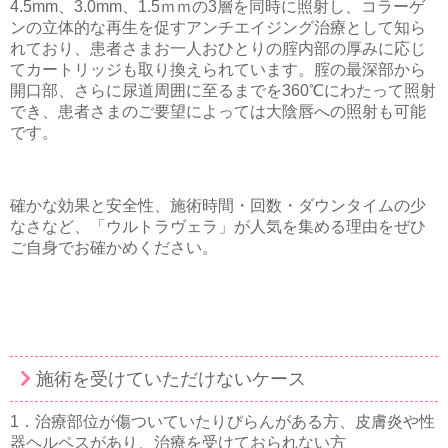
4.5mm、3.0mm、1.5ｍｍの3層を同時に照射し、コラーゲ
ンの立体的な再生を促すアンチエイジング治療として知ら
れており、患者さまお一人おひとりの腟内部の厚みに応じ
てカートリッジも取り換えられています。腟の最深部から
開口部、さらに尿道周囲に至るまでを360℃にわたって照射
でき、患者さまのご要望によっては大陰唇への照射も可能
です。
確かな効果と安全性、施術時間・回数・ダウンタイムの少
なさなど、「ウルトラヴェラ」が人気を集める理由をぜひ
ご自身でお確かめください。
施術を受けていただけないケース
1．治療部位が傷ついていたりびらんがある方、皮膚炎や性
器ヘルペスがあり、治療を受けておられない方