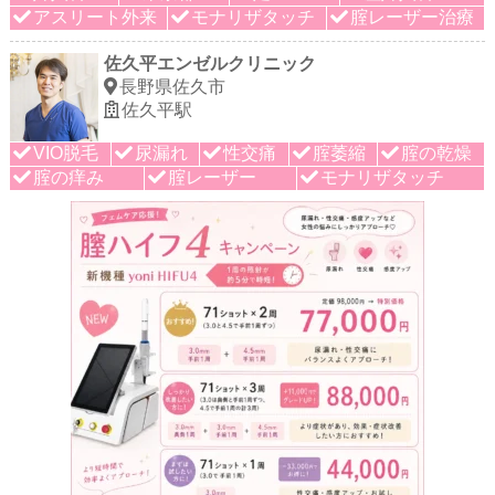
アスリート外来
モナリザタッチ
腟レーザー治療
佐久平エンゼルクリニック
長野県佐久市
佐久平駅
VIO脱毛
尿漏れ
性交痛
腟萎縮
腟の乾燥
腟の痒み
腟レーザー
モナリザタッチ