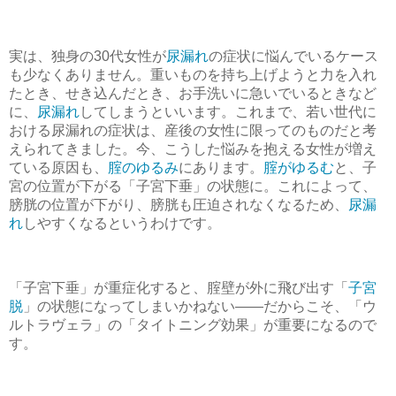
実は、独身の30代女性が
尿漏れ
の症状に悩んでいるケース
も少なくありません。重いものを持ち上げようと力を入れ
たとき、せき込んだとき、お手洗いに急いでいるときなど
に、
尿漏れ
してしまうといいます。これまで、若い世代に
おける尿漏れの症状は、産後の女性に限ってのものだと考
えられてきました。今、こうした悩みを抱える女性が増え
ている原因も、
腟のゆるみ
にあります。
腟がゆるむ
と、子
宮の位置が下がる「子宮下垂」の状態に。これによって、
膀胱の位置が下がり、膀胱も圧迫されなくなるため、
尿漏
れ
しやすくなるというわけです。
「子宮下垂」が重症化すると、腟壁が外に飛び出す「
子宮
脱
」の状態になってしまいかねない――だからこそ、「ウ
ルトラヴェラ」の「タイトニング効果」が重要になるので
す。