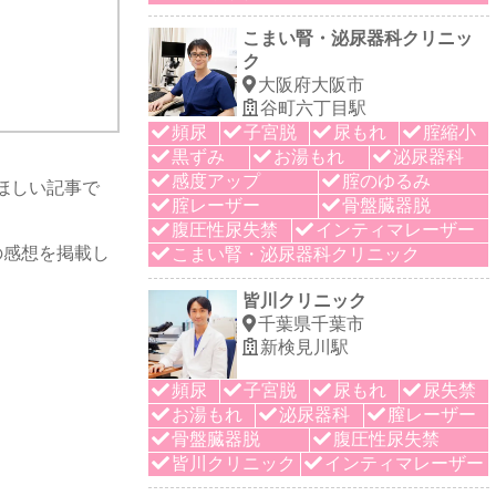
こまい腎・泌尿器科クリニッ
ク
大阪府大阪市
谷町六丁目駅
頻尿
子宮脱
尿もれ
腟縮小
黒ずみ
お湯もれ
泌尿器科
感度アップ
腟のゆるみ
ほしい記事で
腟レーザー
骨盤臓器脱
腹圧性尿失禁
インティマレーザー
の感想を掲載し
こまい腎・泌尿器科クリニック
皆川クリニック
千葉県千葉市
新検見川駅
頻尿
子宮脱
尿もれ
尿失禁
お湯もれ
泌尿器科
膣レーザー
骨盤臓器脱
腹圧性尿失禁
皆川クリニック
インティマレーザー