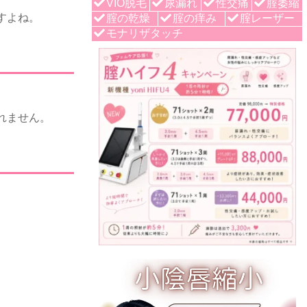
VIO脱毛
尿漏れ
性交痛
腟萎縮
すよね。
腟の乾燥
腟の痒み
腟レーザー
モナリザタッチ
れません。