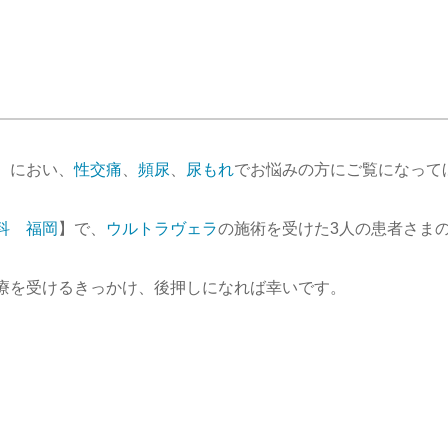
、におい、
性交痛
、
頻尿
、
尿もれ
でお悩みの方にご覧になって
科 福岡
】で、
ウルトラヴェラ
の施術を受けた3人の患者さま
療を受けるきっかけ、後押しになれば幸いです。
。