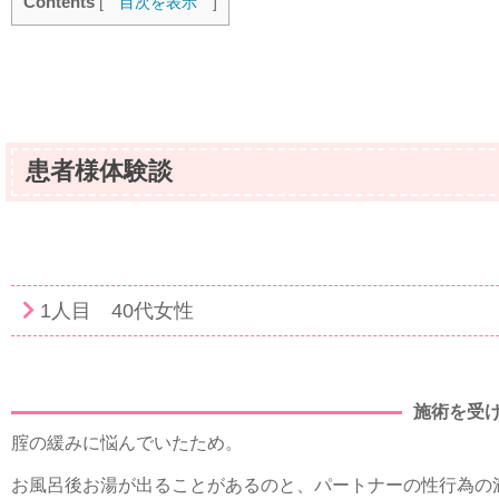
Contents
[
目次を表示
]
患者様体験談
1人目 40代女性
施術を受
腟の緩みに悩んでいたため。
お風呂後お湯が出ることがあるのと、パートナーの性行為の