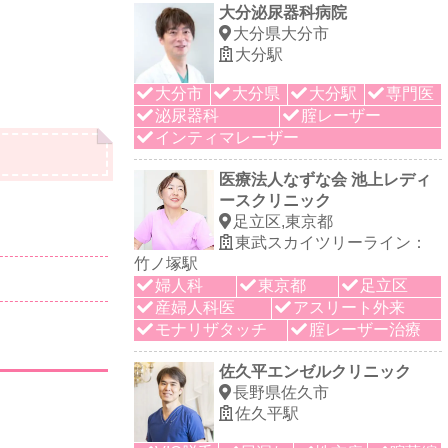
大分泌尿器科病院
大分県大分市
大分駅
大分市
大分県
大分駅
専門医
泌尿器科
腟レーザー
インティマレーザー
医療法人なずな会 池上レディ
ースクリニック
足立区,東京都
東武スカイツリーライン：
竹ノ塚駅
婦人科
東京都
足立区
産婦人科医
アスリート外来
モナリザタッチ
腟レーザー治療
佐久平エンゼルクリニック
長野県佐久市
佐久平駅