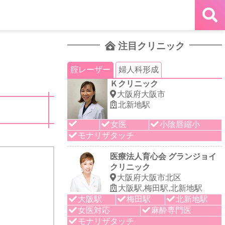
注目クリニック
腟レーザー
婦人科形成
Ｋクリニック
大阪府大阪市
北新地駅
！
女医
小陰唇縮小
モナリザタッチ
医療法人育心会 グランジョイ
クリニック
大阪府大阪市北区
大阪駅,梅田駅,北新地駅
大阪駅
梅田駅
北新地駅
女医対応
麻酔専門医
モナリザタッチ