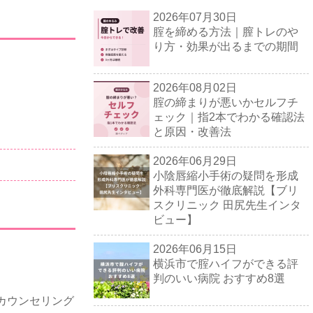
2026年07月30日
腟を締める方法｜膣トレのや
り方・効果が出るまでの期間
2026年08月02日
腟の締まりが悪いかセルフチ
ェック｜指2本でわかる確認法
と原因・改善法
2026年06月29日
小陰唇縮小手術の疑問を形成
外科専門医が徹底解説【ブリ
スクリニック 田尻先生インタ
ビュー】
2026年06月15日
横浜市で腟ハイフができる評
判のいい病院 おすすめ8選
カウンセリング