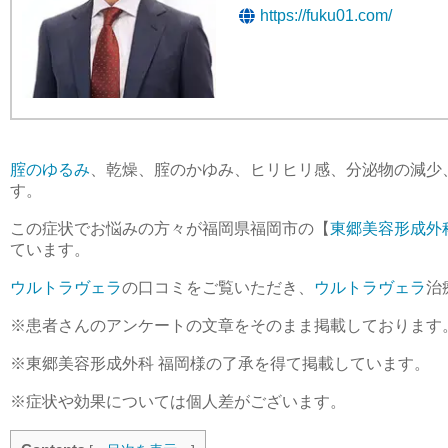
https://fuku01.com/
腟のゆるみ
、乾燥、腟のかゆみ、ヒリヒリ感、分泌物の減少
す。
この症状でお悩みの方々が福岡県福岡
市
の【
東郷美容形成外
ています。
ウルトラヴェラ
の口コミをご覧いただき、
ウルトラヴェラ
治
※患者さんのアンケートの文章をそのまま掲載しております
※東郷美容形成外科 福岡様の了承を得て掲載しています。
※症状や効果については個人差がございます。