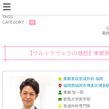
TAGS：
CATEGORY：
腟
公
最終
【ウルトラヴェラの感想】東郷美
東郷美容形成外科 福岡
福岡県福岡市博多区博多駅前2
東郷 智一郎
群馬大学医学部
形成外科専門医