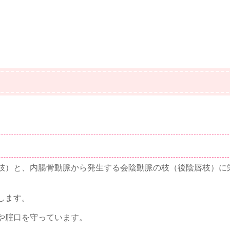
枝）と、内腸骨動脈から発生する会陰動脈の枝（後陰唇枝）に
します。
や腟口を守っています。