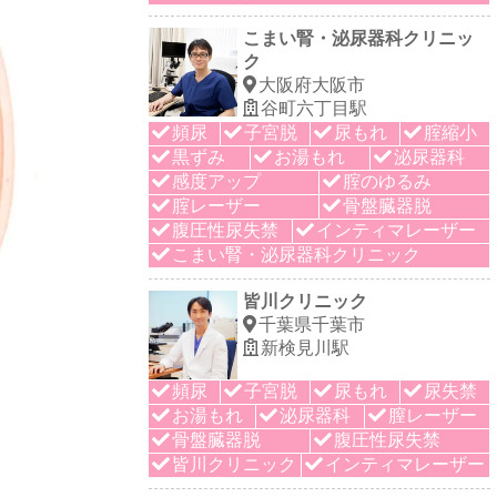
こまい腎・泌尿器科クリニッ
ク
大阪府大阪市
谷町六丁目駅
頻尿
子宮脱
尿もれ
腟縮小
黒ずみ
お湯もれ
泌尿器科
感度アップ
腟のゆるみ
腟レーザー
骨盤臓器脱
腹圧性尿失禁
インティマレーザー
こまい腎・泌尿器科クリニック
皆川クリニック
千葉県千葉市
新検見川駅
頻尿
子宮脱
尿もれ
尿失禁
お湯もれ
泌尿器科
膣レーザー
骨盤臓器脱
腹圧性尿失禁
皆川クリニック
インティマレーザー