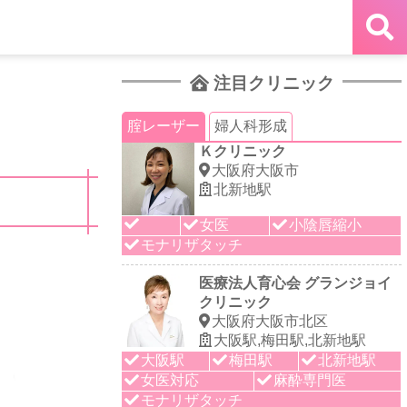
注目クリニック
腟レーザー
婦人科形成
Ｋクリニック
大阪府大阪市
北新地駅
女医
小陰唇縮小
モナリザタッチ
医療法人育心会 グランジョイ
クリニック
大阪府大阪市北区
大阪駅,梅田駅,北新地駅
大阪駅
梅田駅
北新地駅
女医対応
麻酔専門医
モナリザタッチ