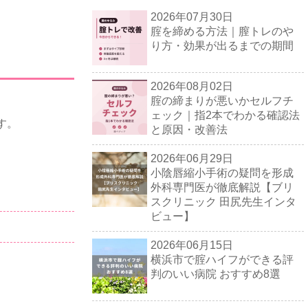
2026年07月30日
腟を締める方法｜膣トレのや
り方・効果が出るまでの期間
2026年08月02日
腟の締まりが悪いかセルフチ
ェック｜指2本でわかる確認法
す。
と原因・改善法
2026年06月29日
小陰唇縮小手術の疑問を形成
外科専門医が徹底解説【ブリ
スクリニック 田尻先生インタ
ビュー】
2026年06月15日
横浜市で腟ハイフができる評
判のいい病院 おすすめ8選