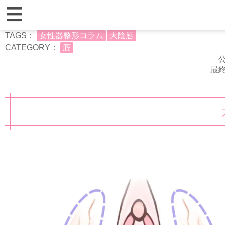
TAGS：
女性器整形コラム
大陰唇
CATEGORY：
腟
公
最終