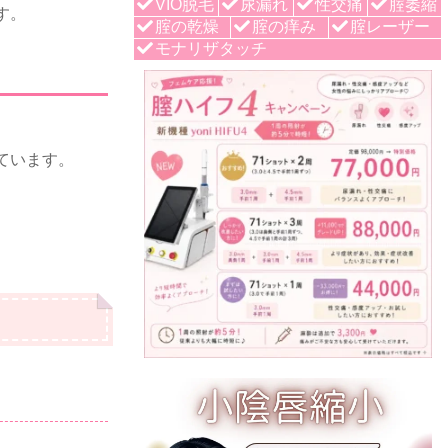
VIO脱毛
尿漏れ
性交痛
腟萎縮
す。
腟の乾燥
腟の痒み
腟レーザー
モナリザタッチ
ています。