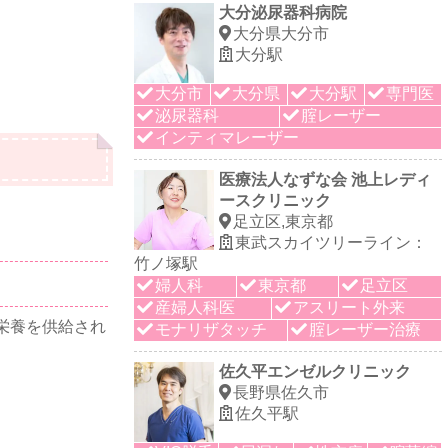
大分泌尿器科病院
大分県大分市
大分駅
大分市
大分県
大分駅
専門医
泌尿器科
腟レーザー
インティマレーザー
医療法人なずな会 池上レディ
ースクリニック
足立区,東京都
東武スカイツリーライン：
竹ノ塚駅
婦人科
東京都
足立区
産婦人科医
アスリート外来
栄養を供給され
モナリザタッチ
腟レーザー治療
佐久平エンゼルクリニック
長野県佐久市
佐久平駅