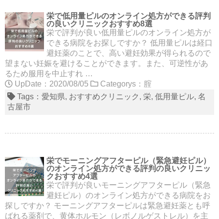
栄で低用量ピルのオンライン処方ができる評判
の良いクリニックおすすめ8選
栄で評判が良い低用量ピルのオンライン処方が
できる病院をお探しですか？ 低用量ピルは経口
避妊薬のことで、高い避妊効果が得られるので
望まない妊娠を避けることができます。また、可逆性があ
るため服用を中止すれ …
UpDate：2020/08/05
Categorys：
腟
Tags：
愛知県
おすすめクリニック
栄
低用量ピル
名
古屋市
栄でモーニングアフターピル（緊急避妊ピル）
のオンライン処方ができる評判の良いクリニッ
クおすすめ4選
栄で評判が良いモーニングアフターピル（緊急
避妊ピル）のオンライン処方ができる病院をお
探しですか？ モーニングアフターピルは緊急避妊薬とも呼
ばれる薬剤で、黄体ホルモン（レボノルゲストレル）を主