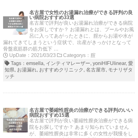
名古屋で女性のお湯漏れ治療ができる評判の良
い病院おすすめ33選
名古屋で評判が良いお湯漏れ治療ができる病院
をお探しですか？ お湯漏れとは、プールやお風
呂に入ってあがったときに、腟からお湯や水が
漏れてきてしまうという症状で、出産がきっかけとなって
骨盤底筋群の筋力低下 …
UpDate：2021/03/23
Categorys：
腟
Tags：
emsella
インティマレーザー
yoniHIFUlinear
愛
知県
お湯漏れ
おすすめクリニック
名古屋市
モナリザタ
ッチ
名古屋で萎縮性腟炎の治療ができる評判のいい
病院おすすめ15選
名古屋で評判が良い萎縮性膣炎治療ができる病
院をお探しですか？ あまり知られていません
が、萎縮性膣炎は非常に多くの女性が我慢をし