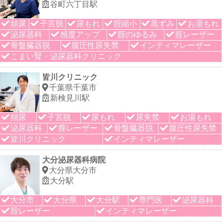
谷町六丁目駅
頻尿
子宮脱
尿もれ
腟縮小
黒ずみ
お湯もれ
泌尿器科
感度アップ
腟のゆるみ
腟レーザー
骨盤臓器脱
腹圧性尿失禁
インティマレーザー
こまい腎・泌尿器科クリニック
皆川クリニック
千葉県千葉市
新検見川駅
頻尿
子宮脱
尿もれ
尿失禁
お湯もれ
泌尿器科
膣レーザー
骨盤臓器脱
腹圧性尿失禁
皆川クリニック
インティマレーザー
大分泌尿器科病院
大分県大分市
大分駅
大分市
大分県
大分駅
専門医
泌尿器科
腟レーザー
インティマレーザー