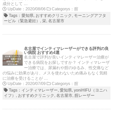
成分として …
UpDate：2020/08/06
Categorys：
腟
Tags：
愛知県
おすすめクリニック
モーニングアフタ
ーピル（緊急避妊）
栄
名古屋市
名古屋でインティマレーザーができる評判の良
い病院 おすすめ4選
名古屋で評判が良いインティマレーザー治療が
できる病院をお探しですか？ インティマレーザ
ー治療では、尿漏れや腟のゆるみ、性交痛など
の悩みに効果があり、メスを使わないため痛みもなく気軽
に治療を受けることが …
UpDate：2020/07/09
Categorys：
腟
Tags：
インティマレーザー
愛知県
yoniHIFU（ヨニハ
イフ）
おすすめクリニック
名古屋市
腟レーザー