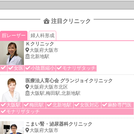
注目クリニック
腟レーザー
婦人科形成
Ｋクリニック
大阪府大阪市
北新地駅
女医
小陰唇縮小
モナリザタッチ
医療法人育心会 グランジョイクリニック
大阪府大阪市北区
大阪駅,梅田駅,北新地駅
大阪駅
梅田駅
北新地駅
女医対応
麻酔専門医
モナリザタッチ
こまい腎・泌尿器科クリニック
大阪府大阪市