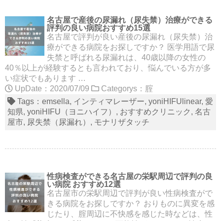
名古屋で産後の尿漏れ（尿失禁）治療ができる
評判の良い病院おすすめ15選
名古屋で評判が良い産後の尿漏れ（尿失禁）治
療ができる病院をお探しですか？ 医学用語で尿
失禁と呼ばれる尿漏れは、40歳以降の女性の
40％以上が経験するとも言われており、悩んでいる方が多
い症状でもあります …
UpDate：2020/07/09
Categorys：
腟
Tags：
emsella
インティマレーザー
yoniHIFUlinear
愛
知県
yoniHIFU（ヨニハイフ）
おすすめクリニック
名古
屋市
尿失禁（尿漏れ）
モナリザタッチ
性病検査ができる名古屋の栄駅周辺で評判の良
い病院 おすすめ12選
名古屋市の栄駅周辺で評判が良い性病検査がで
きる病院をお探しですか？ おりものに異変を感
じたり、腟周辺に不快感を感じた時などは、性