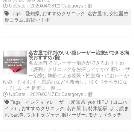
UpDate：2020/04/08
Categorys：
腟
Tags：
愛知県
おすすめクリニック
名古屋市
女性器整
形コラム
腟縮小手術
名古屋で評判のいい腟レーザー治療ができる病
院おすすめ7院
名古屋市で腟レーザー治療ができるおすすめ
（評判）クリニックをお探しですか？ 腟レーザ
ー治療は加齢による乾燥・性交痛・におい・か
ゆみ・むずむず・尿漏れなどを改善し、薄くペラペラにな
ってしまった腟壁に、厚 …
UpDate：2020/03/17
Categorys：
腟
Tags：
インティマレーザー
愛知県
yoniHIFU（ヨニハ
イフ）
おすすめクリニック
名古屋市
特集記事
よく読ま
れる記事
ウルトラヴェラ
腟レーザー
モナリザタッチ