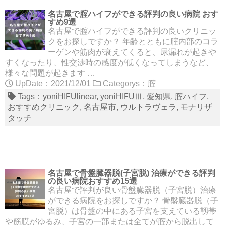
名古屋で腟ハイフができる評判の良い病院 おす
すめ9選
名古屋で腟ハイフができる評判の良いクリニッ
クをお探しですか？ 年齢とともに腟内部のコラ
ーゲンや筋肉が衰えてくると、尿漏れが起きや
すくなったり、性交渉時の感度が低くなってしまうなど、
様々な問題が起きます …
UpDate：2021/12/01
Categorys：
腟
Tags：
yoniHIFUlinear
yoniHIFUⅢ
愛知県
腟ハイフ
おすすめクリニック
名古屋市
ウルトラヴェラ
モナリザ
タッチ
名古屋で骨盤臓器脱(子宮脱) 治療ができる評判
の良い病院おすすめ15選
名古屋で評判が良い骨盤臓器脱（子宮脱）治療
ができる病院をお探しですか？ 骨盤臓器脱（子
宮脱）は骨盤の中にある子宮を支えている靱帯
や筋膜がゆるみ、子宮の一部または全てが腟から脱出して