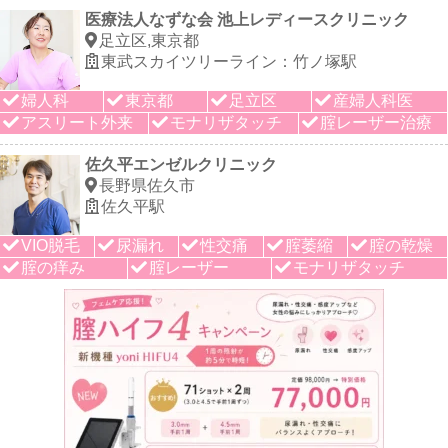
医療法人なずな会 池上レディースクリニック
足立区,東京都
東武スカイツリーライン：竹ノ塚駅
婦人科
東京都
足立区
産婦人科医
アスリート外来
モナリザタッチ
腟レーザー治療
佐久平エンゼルクリニック
長野県佐久市
佐久平駅
VIO脱毛
尿漏れ
性交痛
腟萎縮
腟の乾燥
腟の痒み
腟レーザー
モナリザタッチ