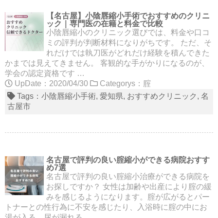
【名古屋】小陰唇縮小手術でおすすめのクリニ
ック｜専門医の在籍と料金で比較
小陰唇縮小のクリニック選びでは、料金や口コ
ミの評判が判断材料になりがちです。 ただ、そ
れだけでは執刀医がどれだけ経験を積んできた
かまでは見えてきません。 客観的な手がかりになるのが、
学会の認定資格です …
UpDate：2020/04/30
Categorys：
腟
Tags：
小陰唇縮小手術
愛知県
おすすめクリニック
名
古屋市
名古屋で評判の良い腟縮小ができる病院おすす
め7選
名古屋で評判の良い腟縮小治療ができる病院を
お探しですか？ 女性は加齢や出産により腟の緩
みを感じるようになります。腟が広がるとパー
トナーとの性行為に不安を感じたり、入浴時に腟の中にお
湯が入る、尿が漏れる …