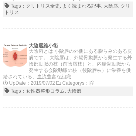
Tags：
クリトリス全史
よく読まれる記事
大陰唇
クリ
トリス
大陰唇縮小術
大陰唇とは 小陰唇の外側にある膨らみのある皮
膚です。 大陰唇は、外腸骨動脈から発生する外
陰部動脈の枝（前陰唇枝）と、内腸骨動脈から
発生する会陰動脈の枝（後陰唇枝）に栄養を供
給されている、血流豊富な組織 …
UpDate：2019/07/02
Categorys：
腟
Tags：
女性器整形コラム
大陰唇