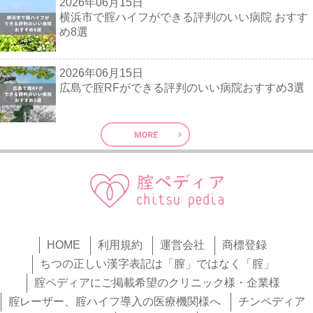
2026年06月15日
横浜市で腟ハイフができる評判のいい病院 おすす
め8選
2026年06月15日
広島で腟RFができる評判のいい病院おすすめ3選
HOME
利用規約
運営会社
商標登録
ちつの正しい漢字表記は「膣」ではなく「腟」
腟ペディアにご掲載希望のクリニック様・企業様
腟レーザー、腟ハイフ導入の医療機関様へ
チンペディア