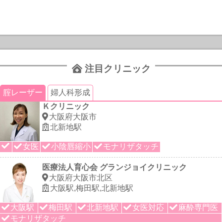
注目クリニック
腟レーザー
婦人科形成
Ｋクリニック
大阪府大阪市
北新地駅
女医
小陰唇縮小
モナリザタッチ
医療法人育心会 グランジョイクリニック
大阪府大阪市北区
大阪駅,梅田駅,北新地駅
大阪駅
梅田駅
北新地駅
女医対応
麻酔専門医
モナリザタッチ