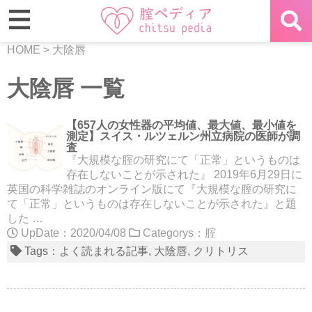
HOME
>
大陰唇
大陰唇 一覧
【657人の女性器の平均値、最大値、最小値を
測定】スイス・ルツェルン州立病院の医師が調
査
『大規模な腟の研究にて「正常」というものは
存在しないことが示された』 2019年6月29日に
英国の科学雑誌のオンライン版にて『大規模な膣の研究に
て「正常」というものは存在しないことが示された』と題
した …
UpDate：2020/04/08
Categorys：
腟
Tags：
よく読まれる記事
大陰唇
クリトリス