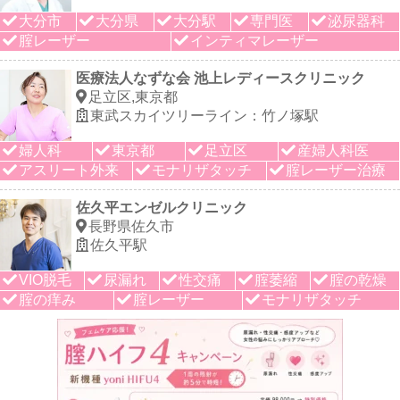
大分市
大分県
大分駅
専門医
泌尿器科
腟レーザー
インティマレーザー
医療法人なずな会 池上レディースクリニック
足立区,東京都
東武スカイツリーライン：竹ノ塚駅
婦人科
東京都
足立区
産婦人科医
アスリート外来
モナリザタッチ
腟レーザー治療
佐久平エンゼルクリニック
長野県佐久市
佐久平駅
VIO脱毛
尿漏れ
性交痛
腟萎縮
腟の乾燥
腟の痒み
腟レーザー
モナリザタッチ