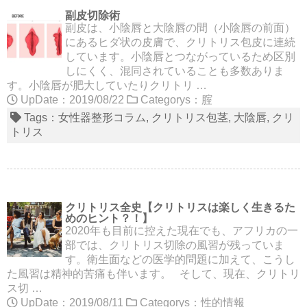
副皮切除術
副皮は、小陰唇と大陰唇の間（小陰唇の前面）
にあるヒダ状の皮膚で、クリトリス包皮に連続
しています。小陰唇とつながっているため区別
しにくく、混同されていることも多数ありま
す。小陰唇が肥大していたりクリトリ …
UpDate：2019/08/22
Categorys：
腟
Tags：
女性器整形コラム
クリトリス包茎
大陰唇
クリ
トリス
クリトリス全史【クリトリスは楽しく生きるた
めのヒント？！】
2020年も目前に控えた現在でも、アフリカの一
部では、クリトリス切除の風習が残っていま
す。衛生面などの医学的問題に加えて、こうし
た風習は精神的苦痛も伴います。 そして、現在、クリトリ
ス切 …
UpDate：2019/08/11
Categorys：
性的情報