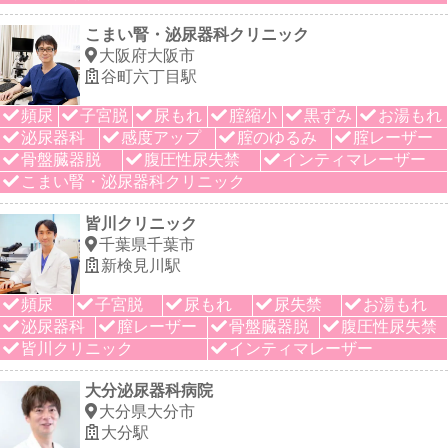
こまい腎・泌尿器科クリニック
大阪府大阪市
谷町六丁目駅
頻尿
子宮脱
尿もれ
腟縮小
黒ずみ
お湯もれ
泌尿器科
感度アップ
腟のゆるみ
腟レーザー
骨盤臓器脱
腹圧性尿失禁
インティマレーザー
こまい腎・泌尿器科クリニック
皆川クリニック
千葉県千葉市
新検見川駅
頻尿
子宮脱
尿もれ
尿失禁
お湯もれ
泌尿器科
膣レーザー
骨盤臓器脱
腹圧性尿失禁
皆川クリニック
インティマレーザー
大分泌尿器科病院
大分県大分市
大分駅