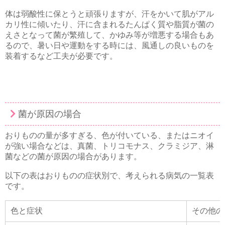
体は弱酸性に保とうと頑張りますが、汗をかいて肌がアル
カリ性に傾いたり、汗に含まれるたんぱく質や脂質が菌の
えさとなって菌が繁殖して、かゆみ等が増悪する場合もあ
るので、暑い日や運動をする時には、風通しの良いものを
装着するなど工夫が必要です。
菌が原因の場合
おりものの量が多すぎる、色が付いている、またはニオイ
が強い場合などは、真菌、トリコモナス、クラミジア、淋
菌などの菌が原因の場合があります。
以下の表はおりものの症状別で、考えられる病気の一覧表
です。
色と症状
その他の