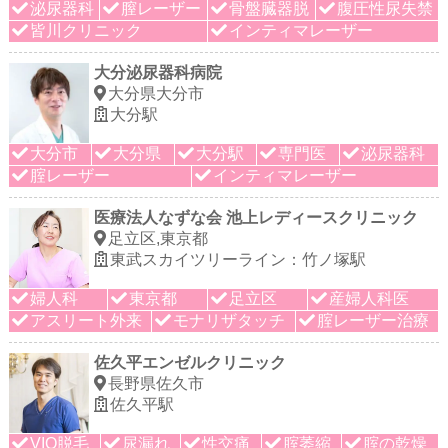
泌尿器科
膣レーザー
骨盤臓器脱
腹圧性尿失禁
皆川クリニック
インティマレーザー
大分泌尿器科病院
大分県大分市
大分駅
大分市
大分県
大分駅
専門医
泌尿器科
腟レーザー
インティマレーザー
医療法人なずな会 池上レディースクリニック
足立区,東京都
東武スカイツリーライン：竹ノ塚駅
婦人科
東京都
足立区
産婦人科医
アスリート外来
モナリザタッチ
腟レーザー治療
佐久平エンゼルクリニック
長野県佐久市
佐久平駅
VIO脱毛
尿漏れ
性交痛
腟萎縮
腟の乾燥