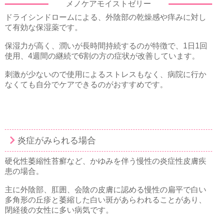
メノケアモイストゼリー
ドライシンドロームによる、外陰部の乾燥感や痒みに対し
て有効な保湿薬です。
保湿力が高く、潤いが長時間持続するのが特徴で、1日1回
使用、4週間の継続で6割の方の症状が改善しています。
刺激が少ないので使用によるストレスもなく、病院に行か
なくても自分でケアできるのがおすすめです。
炎症がみられる場合
硬化性萎縮性苔癬など、かゆみを伴う慢性の炎症性皮膚疾
患の場合。
主に外陰部、肛囲、会陰の皮膚に認める慢性の扁平で白い
多角形の丘疹と萎縮した白い斑があらわれることがあり、
閉経後の女性に多い病気です。