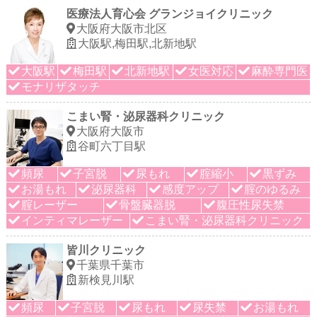
医療法人育心会 グランジョイクリニック
大阪府大阪市北区
大阪駅,梅田駅,北新地駅
大阪駅
梅田駅
北新地駅
女医対応
麻酔専門医
モナリザタッチ
こまい腎・泌尿器科クリニック
大阪府大阪市
谷町六丁目駅
頻尿
子宮脱
尿もれ
腟縮小
黒ずみ
お湯もれ
泌尿器科
感度アップ
腟のゆるみ
腟レーザー
骨盤臓器脱
腹圧性尿失禁
インティマレーザー
こまい腎・泌尿器科クリニック
皆川クリニック
千葉県千葉市
新検見川駅
頻尿
子宮脱
尿もれ
尿失禁
お湯もれ