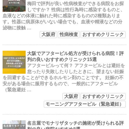
梅田で評判が良い性病検査ができる病院をお探
しですか？ 性病は性行為時に感染するものと、
血液などの体液に触れた時に感染するものの2種類ありま
す。性器に病原体がいない場合でも、血液や精液などの分
泌物に接触 …
大阪府
性病検査
おすすめクリニック
大阪でアフターピル処方が受けられる病院！評
判の良いおすすめクリニック15選
アフターピルって何？ アフターピルとは避妊を
怠ったり失敗したりしたときに、望まない妊娠
を回避することができるホルモン剤のことです。 妊娠の不
安がある場合に服用するもので、一般的にアフターピル
（緊急避妊 …
大阪府
おすすめクリニック
モーニングアフターピル（緊急避妊）
名古屋でモナリザタッチの施術が受けられる評