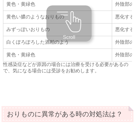
黄色・黄緑色
外陰部の
黄色い膿のようなおりもの
悪化する
みずっぽいおりもの
悪化する
Scroll
白くぽろぽろした酒粕のよう
外陰部の
黄色・黄緑色
外陰部の
性感染症などが原因の場合には治療を受ける必要があるの
で、気になる場合には受診をお勧めします。
おりものに異常がある時の対処法は？