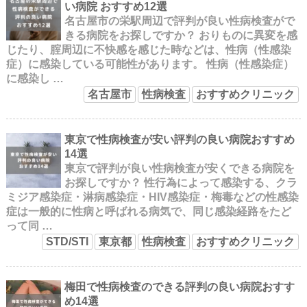
い病院 おすすめ12選
名古屋市の栄駅周辺で評判が良い性病検査がで
きる病院をお探しですか？ おりものに異変を感
じたり、腟周辺に不快感を感じた時などは、性病（性感染
症）に感染している可能性があります。 性病（性感染症）
に感染し …
名古屋市
性病検査
おすすめクリニック
東京で性病検査が安い評判の良い病院おすすめ
14選
東京で評判が良い性病検査が安くできる病院を
お探しですか？ 性行為によって感染する、クラ
ミジア感染症・淋病感染症・HIV感染症・梅毒などの性感染
症は一般的に性病と呼ばれる病気で、同じ感染経路をたど
って同 …
STD/STI
東京都
性病検査
おすすめクリニック
梅田で性病検査のできる評判の良い病院おすす
め14選