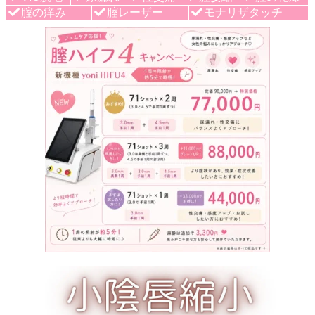
腟の痒み
腟レーザー
モナリザタッチ