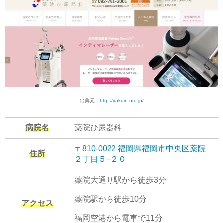
出典元：
http://yakuin-uro.jp/
病院名
薬院ひ尿器科
〒810-0022 福岡県福岡市中央区薬院
住所
２丁目５−２０
薬院大通り駅から徒歩3分
薬院駅から徒歩10分
アクセス
福岡空港から電車で11分