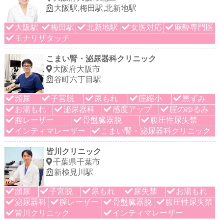
大阪駅,梅田駅,北新地駅
大阪駅
梅田駅
北新地駅
女医対応
麻酔専門医
モナリザタッチ
こまい腎・泌尿器科クリニック
大阪府大阪市
谷町六丁目駅
頻尿
子宮脱
尿もれ
腟縮小
黒ずみ
お湯もれ
泌尿器科
感度アップ
腟のゆるみ
腟レーザー
骨盤臓器脱
腹圧性尿失禁
インティマレーザー
こまい腎・泌尿器科クリニック
皆川クリニック
千葉県千葉市
新検見川駅
頻尿
子宮脱
尿もれ
尿失禁
お湯もれ
泌尿器科
膣レーザー
骨盤臓器脱
腹圧性尿失禁
皆川クリニック
インティマレーザー