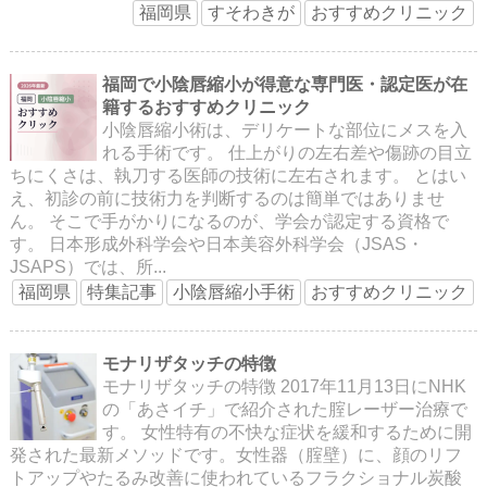
福岡県
すそわきが
おすすめクリニック
福岡で小陰唇縮小が得意な専門医・認定医が在
籍するおすすめクリニック
小陰唇縮小術は、デリケートな部位にメスを入
れる手術です。 仕上がりの左右差や傷跡の目立
ちにくさは、執刀する医師の技術に左右されます。 とはい
え、初診の前に技術力を判断するのは簡単ではありませ
ん。 そこで手がかりになるのが、学会が認定する資格で
す。 日本形成外科学会や日本美容外科学会（JSAS・
JSAPS）では、所...
福岡県
特集記事
小陰唇縮小手術
おすすめクリニック
モナリザタッチの特徴
モナリザタッチの特徴 2017年11月13日にNHK
の「あさイチ」で紹介された腟レーザー治療で
す。 女性特有の不快な症状を緩和するために開
発された最新メソッドです。女性器（腟壁）に、顔のリフ
トアップやたるみ改善に使われているフラクショナル炭酸