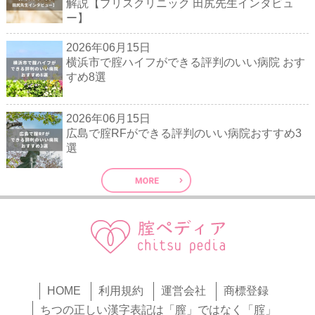
解説【ブリスクリニック 田尻先生インタビュ
ー】
2026年06月15日
横浜市で腟ハイフができる評判のいい病院 おす
すめ8選
2026年06月15日
広島で腟RFができる評判のいい病院おすすめ3
選
HOME
利用規約
運営会社
商標登録
ちつの正しい漢字表記は「膣」ではなく「腟」