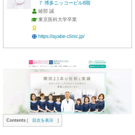
７ 博多ニッコービル8階
綾部 誠
東京医科大学卒業
https://ayabe-clinic.jp/
Contents
[
目次を表示
]