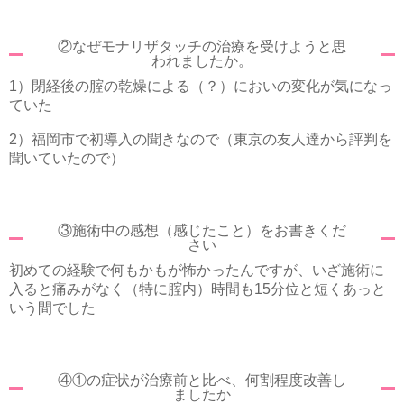
②なぜモナリザタッチの治療を受けようと思
われましたか。
1）閉経後の腟の乾燥による（？）においの変化が気になっ
ていた
2）福岡市で初導入の聞きなので（東京の友人達から評判を
聞いていたので）
③施術中の感想（感じたこと）をお書きくだ
さい
初めての経験で何もかもが怖かったんですが、いざ施術に
入ると痛みがなく（特に腟内）時間も15分位と短くあっと
いう間でした
④①の症状が治療前と比べ、何割程度改善し
ましたか