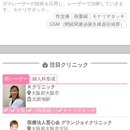
ガスレーザーの技術を応用し、レーザーで治療していきま
す。 モナリザタッチ...
性交痛
腟萎縮
モナリザタッチ
GSM（閉経関連泌尿生殖器症候群）
注目クリニック
腟レーザー
婦人科形成
Ｋクリニック
大阪府大阪市
北新地駅
女医
小陰唇縮小
モナリザタッチ
医療法人育心会 グランジョイクリニック
大阪府大阪市北区