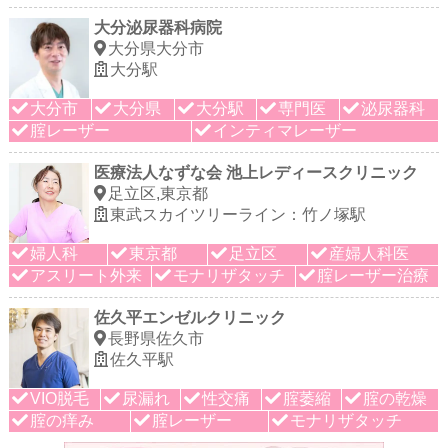
大分泌尿器科病院
大分県大分市
大分駅
大分市
大分県
大分駅
専門医
泌尿器科
腟レーザー
インティマレーザー
医療法人なずな会 池上レディースクリニック
足立区,東京都
東武スカイツリーライン：竹ノ塚駅
婦人科
東京都
足立区
産婦人科医
アスリート外来
モナリザタッチ
腟レーザー治療
佐久平エンゼルクリニック
長野県佐久市
佐久平駅
VIO脱毛
尿漏れ
性交痛
腟萎縮
腟の乾燥
腟の痒み
腟レーザー
モナリザタッチ