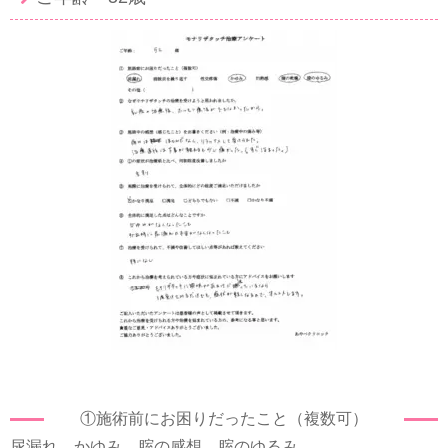
①施術前にお困りだったこと（複数可）
尿漏れ かゆみ 腟の感想 腟のゆるみ