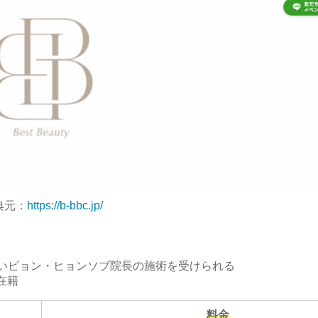
典元：
https://b-bbc.jp/
の高いビョン・ヒョンソブ院長の施術を受けられる
在籍
料金