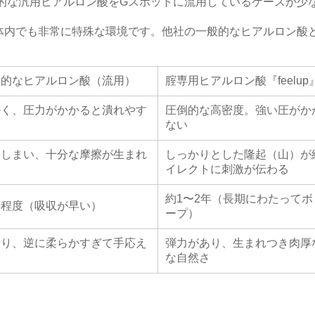
的な汎用ヒアルロン酸をGスポットに流用しているケースが少
内でも非常に特殊な環境です。他社の一般的なヒアルロン酸と『f
般的なヒアルロン酸（流用）
腟専用ヒアルロン酸『feelup
かく、圧力がかかると潰れやす
圧倒的な高密度。強い圧がか
ない
てしまい、十分な摩擦が生まれ
しっかりとした隆起（山）が
イレクトに刺激が伝わる
約1〜2年（長期にわたって
年程度（吸収が早い）
ープ）
たり、逆に柔らかすぎて手応え
弾力があり、生まれつき肉厚
な自然さ