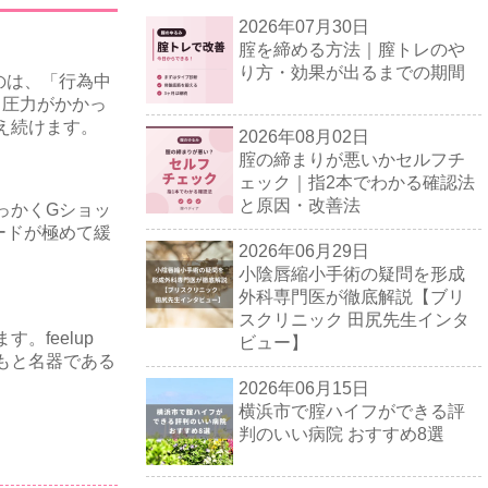
2026年07月30日
腟を締める方法｜膣トレのや
り方・効果が出るまでの期間
のは、「行為中
、圧力がかかっ
え続けます。
2026年08月02日
腟の締まりが悪いかセルフチ
ェック｜指2本でわかる確認法
と原因・改善法
っかくGショッ
ードが極めて緩
2026年06月29日
小陰唇縮小手術の疑問を形成
外科専門医が徹底解説【ブリ
スクリニック 田尻先生インタ
feelup
ビュー】
もと名器である
2026年06月15日
横浜市で腟ハイフができる評
判のいい病院 おすすめ8選