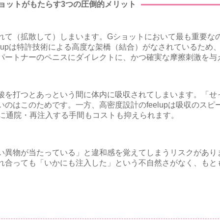
Gショットがもたらす3つの圧倒的メリット
れて（拡散して）しまいます。Gショットにおいて最も重要な
elupは特許技術による高度な架橋（結合）がなされているため
パートナーのペニスにダイレクトに、かつ確実な摩擦刺激を与
酸を打つとあっという間に体内に吸収されてしまいます。「せ
のはこのためです。一方、高密度設計のfeelupは吸収のスピ
繁に通院・再注入する手間もコストも抑えられます。
異物が当たっている」と違和感を覚えてしまうリスクがあります。
れ合っても「いかにも注入した」という不自然さがなく、もと