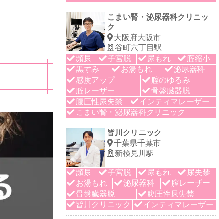
こまい腎・泌尿器科クリニッ
ク
大阪府大阪市
谷町六丁目駅
頻尿
子宮脱
尿もれ
腟縮小
黒ずみ
お湯もれ
泌尿器科
感度アップ
腟のゆるみ
腟レーザー
骨盤臓器脱
腹圧性尿失禁
インティマレーザー
こまい腎・泌尿器科クリニック
皆川クリニック
千葉県千葉市
新検見川駅
頻尿
子宮脱
尿もれ
尿失禁
お湯もれ
泌尿器科
膣レーザー
骨盤臓器脱
腹圧性尿失禁
皆川クリニック
インティマレーザー