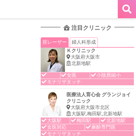
注目クリニック
腟レーザー
婦人科形成
Ｋクリニック
大阪府大阪市
北新地駅
女医
小陰唇縮小
モナリザタッチ
医療法人育心会 グランジョイ
クリニック
大阪府大阪市北区
大阪駅,梅田駅,北新地駅
大阪駅
梅田駅
北新地駅
女医対応
麻酔専門医
モナリザタッチ