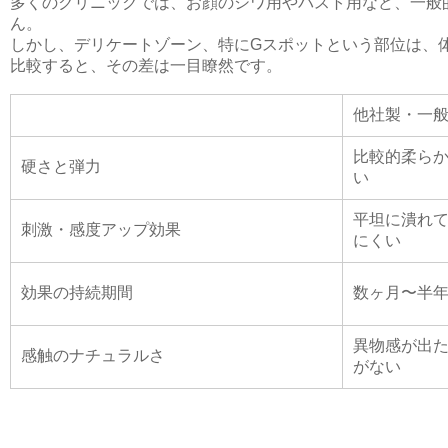
多くのクリニックでは、お顔のシワ用やバスト用など、一般
ん。
しかし、デリケートゾーン、特にGスポットという部位は、体
比較すると、その差は一目瞭然です。
他社製・一
比較的柔ら
硬さと弾力
い
平坦に潰れ
刺激・感度アップ効果
にくい
効果の持続期間
数ヶ月〜半
異物感が出
感触のナチュラルさ
がない