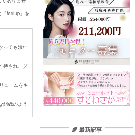
なくありませ
eelup』を
』
かっても潰れ
維持され、ダ
ボリュームをキ
な組織のよう
最新記事