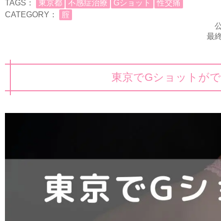
TAGS：
東京都
不感症治療
Gショット
性交痛
CATEGORY：
腟
公
最終
東京でGショットがで