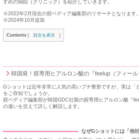
すめの病院（クリニック）を紹介していきます。
※2022年2月現在の腟ペディア編集部のリサーチとなります
※2024年10月追加
Contents
[
目次を表示
]
韓国発！腟専用ヒアルロン酸の『feelup（フィー
Gショットは近年非常に人気の高いプチ整形ですが、実は「
をご存知でしょうか。
腟ペディア編集部が韓国GDC社製の腟専用ヒアルロン酸『fe
の違いを交えて詳しく解説します。
なぜGショットには「他社