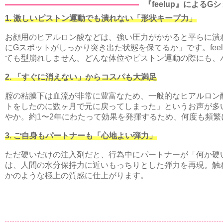
『feelup』による
1. 激しいピストン運動でも潰れない「形状キープ力」
お顔用のヒアルロン酸などは、強い圧力がかかると平らに潰
にGスポットがしっかり突き出た状態を保てるか」です。fe
ても型崩れしません。どんな体位やピストン運動の際にも、
2. 「すぐに消えない」からコスパも大満足
腟の粘膜下は血流が非常に豊富なため、一般的なヒアルロン
トをしたのに数ヶ月で元に戻ってしまった」というお声が多い
やか。約1〜2年にわたって効果を発揮するため、何度も頻
3. ご自身もパートナーも「心地よい弾力」
ただ硬いだけの注入剤だと、行為中にパートナーが「何か硬い
は、人間の水分保持力に近いもっちりとした弾力を再現。触
かのような極上の質感に仕上がります。