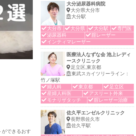
大分泌尿器科病院
大分県大分市
大分駅
大分市
大分県
大分駅
専門医
泌尿器科
腟レーザー
インティマレーザー
医療法人なずな会 池上レディ
ースクリニック
足立区,東京都
東武スカイツリーライン：
竹ノ塚駅
婦人科
東京都
足立区
産婦人科医
アスリート外来
モナリザタッチ
腟レーザー治療
佐久平エンゼルクリニック
長野県佐久市
佐久平駅
トができるおす