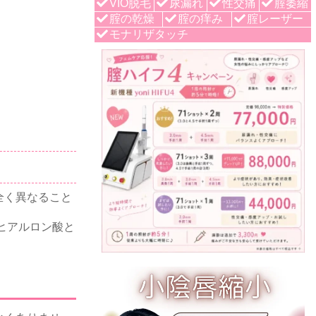
VIO脱毛
尿漏れ
性交痛
腟萎縮
腟の乾燥
腟の痒み
腟レーザー
モナリザタッチ
全く異なること
製ヒアルロン酸と