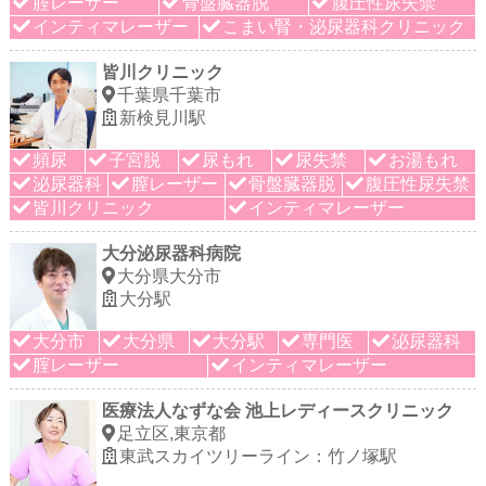
腟レーザー
骨盤臓器脱
腹圧性尿失禁
インティマレーザー
こまい腎・泌尿器科クリニック
皆川クリニック
千葉県千葉市
新検見川駅
頻尿
子宮脱
尿もれ
尿失禁
お湯もれ
泌尿器科
膣レーザー
骨盤臓器脱
腹圧性尿失禁
皆川クリニック
インティマレーザー
大分泌尿器科病院
大分県大分市
大分駅
大分市
大分県
大分駅
専門医
泌尿器科
腟レーザー
インティマレーザー
医療法人なずな会 池上レディースクリニック
足立区,東京都
東武スカイツリーライン：竹ノ塚駅