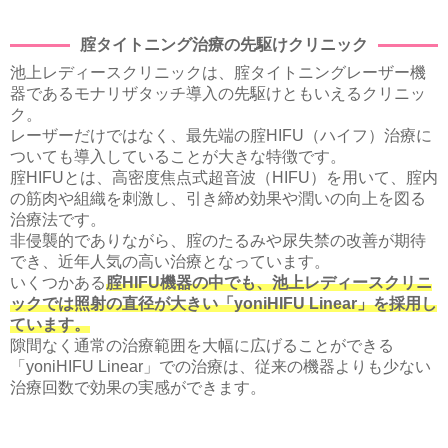
腟タイトニング治療の先駆けクリニック
池上レディースクリニックは、腟タイトニングレーザー機
器であるモナリザタッチ導入の先駆けともいえるクリニッ
ク。
レーザーだけではなく、最先端の腟HIFU（ハイフ）治療に
ついても導入していることが大きな特徴です。
腟HIFUとは、高密度焦点式超音波（HIFU）を用いて、腟内
の筋肉や組織を刺激し、引き締め効果や潤いの向上を図る
治療法です。
非侵襲的でありながら、腟のたるみや尿失禁の改善が期待
でき、近年人気の高い治療となっています。
いくつかある
腟HIFU機器の中でも、池上レディースクリニ
ックでは照射の直径が大きい「yoniHIFU Linear」を採用し
ています。
隙間なく通常の治療範囲を大幅に広げることができる
「yoniHIFU Linear」での治療は、従来の機器よりも少ない
治療回数で効果の実感ができます。