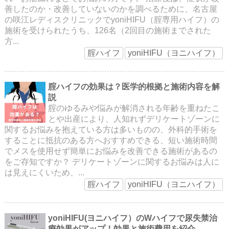
善したのか・改善していないのかを調べるために、名古屋
の咲江レディスクリニックでyoniHIFU（腟専用ハイフ）の
施術を受けられたうち、126名（2回目の施術までされた
方...
腟ハイフ
yoniHIFU（ヨニハイフ）
腟ハイフの効果は？医学的根拠と施術内容を解
説
腟のゆるみや悩みが解消される年齢を重ねたこ
とや出産により、人知れずデリケートゾーンに
関するお悩みを抱えている方は多いものの、外科的手術を
することに抵抗のある方へおすすめできる、短い施術時間
でメスを使用せず簡単にお悩みを改善できる施術があるの
をご存知ですか？ デリケートゾーンに関するお悩みは人に
は見えにくいため、...
腟ハイフ
yoniHIFU（ヨニハイフ）
yoniHIFU(ヨニハイフ）のWハイフで尿失禁治
療効果がアップ！効果と施術費用を紹介