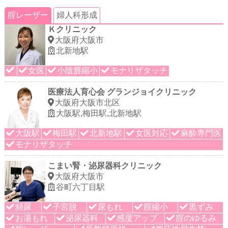
腟レーザー
婦人科形成
Ｋクリニック
大阪府大阪市
北新地駅
女医
小陰唇縮小
モナリザタッチ
医療法人育心会 グランジョイクリニック
大阪府大阪市北区
大阪駅,梅田駅,北新地駅
大阪駅
梅田駅
北新地駅
女医対応
麻酔専門医
モナリザタッチ
こまい腎・泌尿器科クリニック
大阪府大阪市
谷町六丁目駅
頻尿
子宮脱
尿もれ
腟縮小
黒ずみ
お湯もれ
泌尿器科
感度アップ
腟のゆるみ