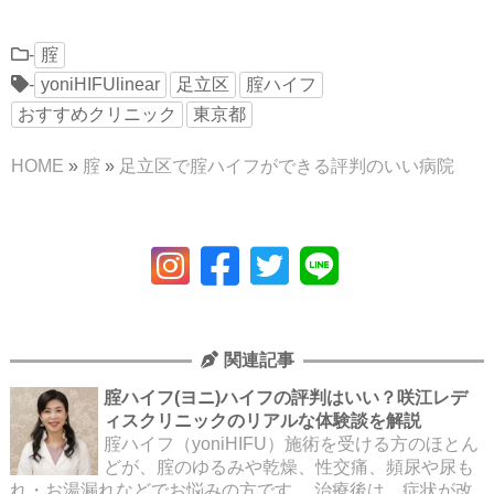
-
腟
-
yoniHIFUlinear
足立区
腟ハイフ
おすすめクリニック
東京都
HOME
»
腟
»
足立区で腟ハイフができる評判のいい病院
関連記事
腟ハイフ(ヨニ)ハイフの評判はいい？咲江レデ
ィスクリニックのリアルな体験談を解説
腟ハイフ（yoniHIFU）施術を受ける方のほとん
どが、腟のゆるみや乾燥、性交痛、頻尿や尿も
れ・お湯漏れなどでお悩みの方です。 治療後は、症状が改