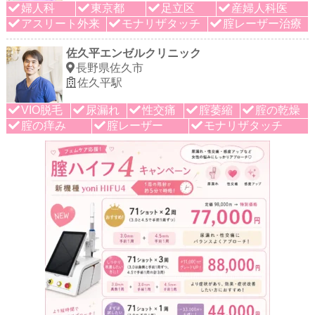
婦人科
東京都
足立区
産婦人科医
アスリート外来
モナリザタッチ
腟レーザー治療
佐久平エンゼルクリニック
長野県佐久市
佐久平駅
VIO脱毛
尿漏れ
性交痛
腟萎縮
腟の乾燥
腟の痒み
腟レーザー
モナリザタッチ