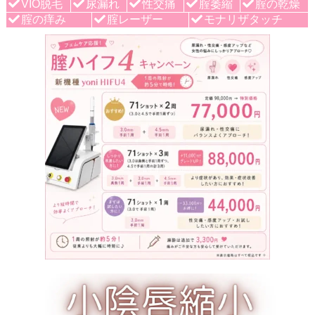
VIO脱毛
尿漏れ
性交痛
腟萎縮
腟の乾燥
腟の痒み
腟レーザー
モナリザタッチ