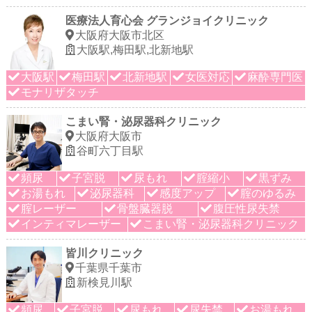
医療法人育心会 グランジョイクリニック
大阪府大阪市北区
大阪駅,梅田駅,北新地駅
大阪駅
梅田駅
北新地駅
女医対応
麻酔専門医
モナリザタッチ
こまい腎・泌尿器科クリニック
大阪府大阪市
谷町六丁目駅
頻尿
子宮脱
尿もれ
腟縮小
黒ずみ
お湯もれ
泌尿器科
感度アップ
腟のゆるみ
腟レーザー
骨盤臓器脱
腹圧性尿失禁
インティマレーザー
こまい腎・泌尿器科クリニック
皆川クリニック
千葉県千葉市
新検見川駅
頻尿
子宮脱
尿もれ
尿失禁
お湯もれ