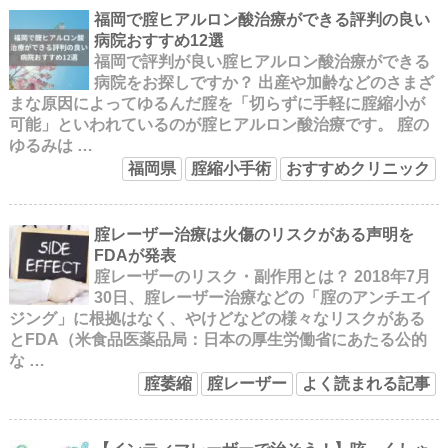
福岡で腟ヒアルロン酸治療ができる評判の良い
病院おすすめ12選
福岡で評判が良い腟ヒアルロン酸治療ができる
病院をお探しですか？ 出産や加齢などのさまざ
まな原因によってゆるんだ腟を「切らずに手軽に腟縮小が
可能」といわれているのが腟ヒアルロン酸治療です。 腟の
ゆるみは …
福岡県
腟縮小手術
おすすめクリニック
腟レーザー治療は火傷のリスクがある声明を
FDAが発表
腟レーザーのリスク・副作用とは？ 2018年7月
30日、腟レーザー治療などの「腟のアンチエイ
ジング」に根拠はなく、やけどなどの様々なリスクがある
とFDA（米食品医薬品局：日本の厚生労働省にあたる公的
な …
腟萎縮
腟レーザー
よく読まれる記事