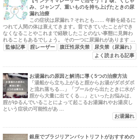
【インティマレーザーで治そう！】咳、くしゃ
み、ジャンプ、重いものを持ち上げたときの尿
漏れ治療
この症状は尿漏れ？それとも…… 年齢を経るに
つれて人間の体は衰えてきます。昔できていたことができ
なくなることやこれまで経験したことのない事態に見舞わ
れることもあるでしょう。 その一つに尿漏れがあります …
監修記事
腟レーザー
腹圧性尿失禁
尿失禁（尿漏れ）
よく読まれる記事
お湯漏れの原因と解消に導く5つの治療方法
「湯船から立ち上がると腟からお湯がダボダボ
と流れ落ちる…」「プールから出たときに水が
腟から大量に出てくる…」といったお悩みは、
腟がゆるんでいることによって起こるお湯漏れやお湯戻し
という症状の可能性があ …
お湯漏れ
銀座でブラジリアンバットリフトがおすすめの