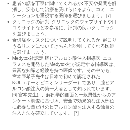
患者の話を丁寧に聞いてくれるか: 不安や疑問を解
消し、安心して治療を受けられるよう、コミュニ
ケーションを重視する医師を選びましょう。 [7]
クリニックの評判: クリニックのウェブサイトや口
コミサイトなどを参考に、評判の良いクリニック
を選びましょう。
合併症やリスクについて説明してくれるか: 起こり
うるリスクについてきちんと説明してくれる医師
を選びましょう。
Medytox社認定 腟ヒアルロン酸注入指導医: ニュー
ラミスを開発したMedytox社が認定する指導医は、
豊富な知識と経験を持つ医師です。その中でも、
宮本亜希子先生は日本で初めて認定された
KOL（キーオピニオンリーダー）であり、腟ヒア
ルロン酸注入の第一人者として知られています。
[6] 宮本先生は、解剖学的側面と一般男性からのア
ンケート調査に基づき、安全で効果的な注入部位
に必要な量だけのヒアルロン酸を注入する独自の
注入方法を確立しています。 [7]