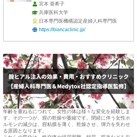
宮本 亜希子
兵庫医科大学
日本専門医機構認定産婦人科専門医
https://biancaclinic.jp/
年齢を重ねるにつれて、女性の体は様々な変化を経験しま
す。その一つが、腟の乾燥や萎縮です。閉経に伴う女性ホ
ルモンの減少は、腟粘膜を薄く、乾燥させ、弾力を失わせ
る原因となります。