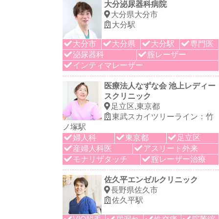
大分泌尿器科病院
大分県大分市
大分駅
大分市
大分県
大分駅
専門医
泌尿器科
腟レーザー
インティマレーザー
医療法人なずな会 池上レディー
スクリニック
足立区,東京都
東武スカイツリーライン：竹
ノ塚駅
婦人科
東京都
足立区
産婦人科医
アスリート外来
モナリザタッチ
腟レーザー治療
佐久平エンゼルクリニック
長野県佐久市
佐久平駅