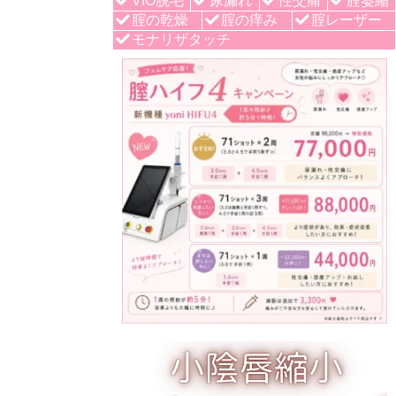
VIO脱毛
尿漏れ
性交痛
腟萎縮
腟の乾燥
腟の痒み
腟レーザー
モナリザタッチ