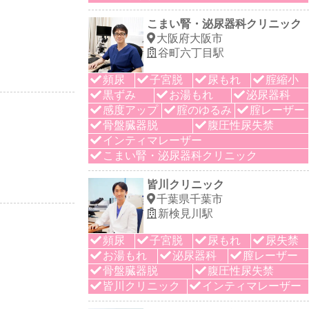
こまい腎・泌尿器科クリニック
大阪府大阪市
谷町六丁目駅
頻尿
子宮脱
尿もれ
腟縮小
黒ずみ
お湯もれ
泌尿器科
感度アップ
腟のゆるみ
腟レーザー
骨盤臓器脱
腹圧性尿失禁
インティマレーザー
こまい腎・泌尿器科クリニック
皆川クリニック
千葉県千葉市
新検見川駅
頻尿
子宮脱
尿もれ
尿失禁
お湯もれ
泌尿器科
膣レーザー
骨盤臓器脱
腹圧性尿失禁
皆川クリニック
インティマレーザー