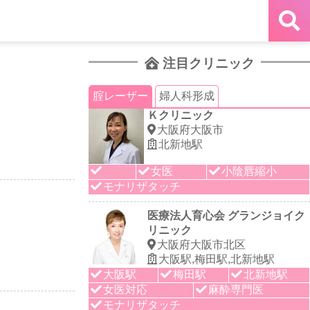
注目クリニック
腟レーザー
婦人科形成
Ｋクリニック
大阪府大阪市
北新地駅
女医
小陰唇縮小
モナリザタッチ
医療法人育心会 グランジョイク
リニック
大阪府大阪市北区
大阪駅,梅田駅,北新地駅
大阪駅
梅田駅
北新地駅
女医対応
麻酔専門医
モナリザタッチ