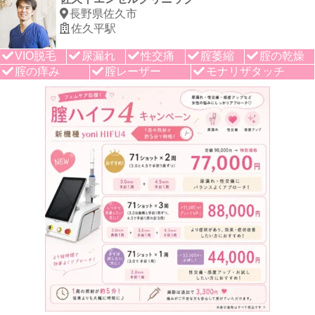
長野県佐久市
佐久平駅
VIO脱毛
尿漏れ
性交痛
腟萎縮
腟の乾燥
腟の痒み
腟レーザー
モナリザタッチ