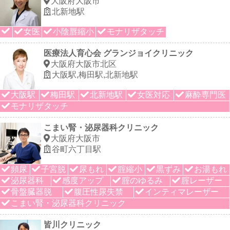
大阪府大阪市
北新地駅
女医
小陰唇縮小
モナリザタッチ
医療法人育心会 グランジョイクリニック
大阪府大阪市北区
大阪駅,梅田駅,北新地駅
大阪駅
梅田駅
北新地駅
女医対応
麻酔専門医
モナリザタッチ
こまい腎・泌尿器科クリニック
大阪府大阪市
谷町六丁目駅
頻尿
子宮脱
尿もれ
腟縮小
黒ずみ
お湯もれ
泌尿器科
感度アップ
腟のゆるみ
腟レーザー
骨盤臓器脱
腹圧性尿失禁
インティマレーザー
こまい腎・泌尿器科クリニック
皆川クリニック