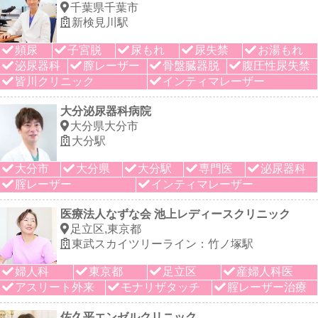
千葉県千葉市
新検見川駅
頻尿
子宮脱
尿もれ
尿失禁
お湯もれ
泌尿器科
膣レーザー
骨盤臓器脱
腹圧性尿失禁
皆川クリニック
インティマレーザー
大分泌尿器科病院
大分県大分市
大分駅
大分市
大分県
大分駅
専門医
泌尿器科
腟レーザー
インティマレーザー
医療法人なずな会 池上レディースクリニック
足立区,東京都
東武スカイツリーライン：竹ノ塚駅
婦人科
東京都
足立区
産婦人科医
アスリート外来
モナリザタッチ
腟レーザー治療
佐久平エンゼルクリニック