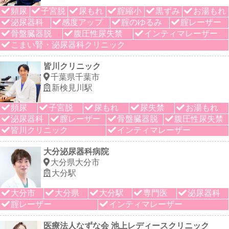
頻尿
子宮脱
尿もれ
腟縮小
黒ずみ
お湯もれ
泌尿器科
感度アップ
腟のゆるみ
腟レーザー
骨盤臓器脱
腹圧性尿失禁
インティマレーザー
こまい腎・泌尿器科クリニック
皆川クリニック
千葉県千葉市
新検見川駅
頻尿
子宮脱
尿もれ
尿失禁
お湯もれ
泌尿器科
膣レーザー
骨盤臓器脱
腹圧性尿失禁
皆川クリニック
インティマレーザー
大分泌尿器科病院
大分県大分市
大分駅
大分市
大分県
大分駅
専門医
泌尿器科
腟レーザー
インティマレーザー
医療法人なずな会 池上レディースクリニック