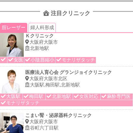
注目クリニック
腟レーザー
婦人科形成
Ｋクリニック
大阪府大阪市
北新地駅
女医
小陰唇縮小
モナリザタッチ
医療法人育心会 グランジョイクリニック
大阪府大阪市北区
大阪駅,梅田駅,北新地駅
大阪駅
梅田駅
北新地駅
女医対応
麻酔専門医
モナリザタッチ
こまい腎・泌尿器科クリニック
大阪府大阪市
谷町六丁目駅