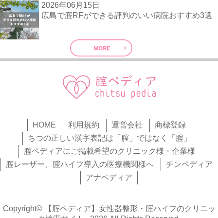
2026年06月15日
広島で腟RFができる評判のいい病院おすすめ3選
HOME
利用規約
運営会社
商標登録
ちつの正しい漢字表記は「膣」ではなく「腟」
腟ペディアにご掲載希望のクリニック様・企業様
腟レーザー、腟ハイフ導入の医療機関様へ
チンペディア
アナペディア
Copyright© 【腟ペディア】女性器整形・腟ハイフのクリニッ