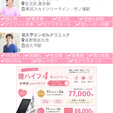
足立区,東京都
東武スカイツリーライン：竹ノ塚駅
婦人科
東京都
足立区
産婦人科医
アスリート外来
モナリザタッチ
腟レーザー治療
佐久平エンゼルクリニック
長野県佐久市
佐久平駅
VIO脱毛
尿漏れ
性交痛
腟萎縮
腟の乾燥
腟の痒み
腟レーザー
モナリザタッチ