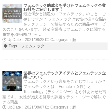
フェムテック助成金を受けたフェムテック企業
19社をご紹介します！
最近何かと話題の「フェムテック」のこと、ご
存じですか？ フェムテックは女性の様々な悩み
をテクノロジーで解決するための商品やサービ
スのことをいいます。 経済産業省はフェムテックに関する
事業を積極的に行っ …
UpDate：2021/08/28
Categorys：
腟
Tags：
フェムテック
世界のフェムテックアイテムとフェムテック企
業について
フェムテックという言葉をご存じでしょうか？
フェムテックとは、Female（女性）と
Technology（テクノロジー）をかけあわせた言
葉です。 女性が抱える健康の課題をテクノロジーで解決で
きる商品（ …
UpDate：2021/08/07
Categorys：
腟