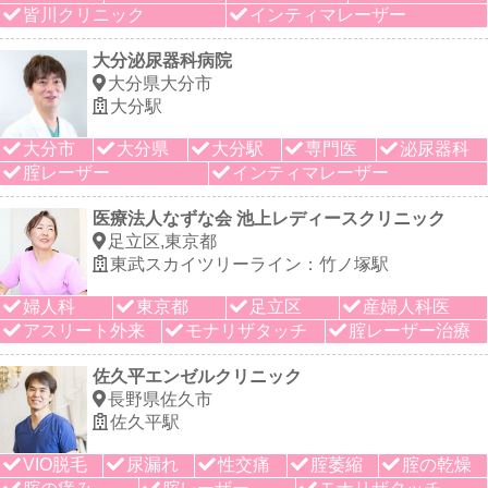
皆川クリニック
インティマレーザー
大分泌尿器科病院
大分県大分市
大分駅
大分市
大分県
大分駅
専門医
泌尿器科
腟レーザー
インティマレーザー
医療法人なずな会 池上レディースクリニック
足立区,東京都
東武スカイツリーライン：竹ノ塚駅
婦人科
東京都
足立区
産婦人科医
アスリート外来
モナリザタッチ
腟レーザー治療
佐久平エンゼルクリニック
長野県佐久市
佐久平駅
VIO脱毛
尿漏れ
性交痛
腟萎縮
腟の乾燥