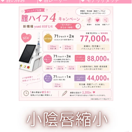
腟の痒み
腟レーザー
モナリザタッチ