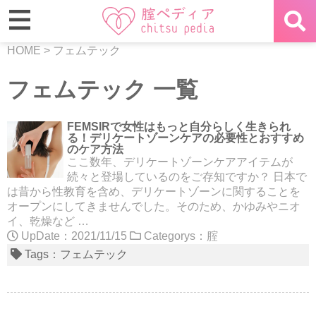
HOME
>
フェムテック
フェムテック 一覧
FEMSIRで女性はもっと自分らしく生きられ
る！デリケートゾーンケアの必要性とおすすめ
のケア方法
ここ数年、デリケートゾーンケアアイテムが
続々と登場しているのをご存知ですか？ 日本で
は昔から性教育を含め、デリケートゾーンに関することを
オープンにしてきませんでした。そのため、かゆみやニオ
イ、乾燥など …
UpDate：2021/11/15
Categorys：
腟
Tags：
フェムテック