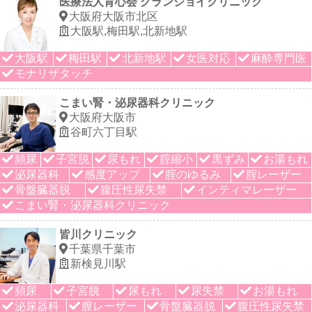
医療法人育心会 グランジョイクリニック
大阪府大阪市北区
大阪駅,梅田駅,北新地駅
大阪駅
梅田駅
北新地駅
女医対応
麻酔専門医
モナリザタッチ
こまい腎・泌尿器科クリニック
大阪府大阪市
谷町六丁目駅
頻尿
子宮脱
尿もれ
腟縮小
黒ずみ
お湯もれ
泌尿器科
感度アップ
腟のゆるみ
腟レーザー
骨盤臓器脱
腹圧性尿失禁
インティマレーザー
こまい腎・泌尿器科クリニック
皆川クリニック
千葉県千葉市
新検見川駅
頻尿
子宮脱
尿もれ
尿失禁
お湯もれ
泌尿器科
膣レーザー
骨盤臓器脱
腹圧性尿失禁