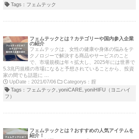
Tags：
フェムテック
フェムテックとは？カテゴリーや国内参入企業
の紹介
フェムテックは、女性の健康や身体の悩みをテ
クノロジーで解決する商品やサービスのこと
で、市場規模は年々拡大し、2025年には世界で
5.3兆円規模の市場になると予想されていることから、投資
家の間でも話題に …
UpDate：2021/07/06
Categorys：
腟
Tags：
フェムテック
yoniCARE
yoniHIFU（ヨニハイ
フ）
フェムテックとは？おすすめの人気アイテムを
紹介！