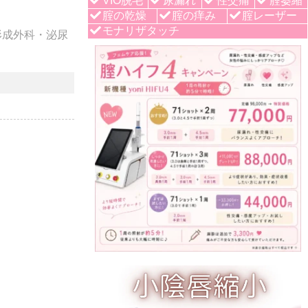
VIO脱毛
尿漏れ
性交痛
腟萎縮
腟の乾燥
腟の痒み
腟レーザー
モナリザタッチ
形成外科・泌尿