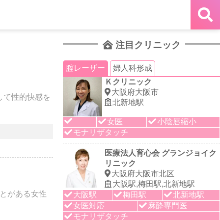
注目クリニック
腟レーザー
婦人科形成
Ｋクリニック
大阪府大阪市
して性的快感を
北新地駅
女医
小陰唇縮小
モナリザタッチ
医療法人育心会 グランジョイク
リニック
大阪府大阪市北区
大阪駅,梅田駅,北新地駅
ことがある女性
大阪駅
梅田駅
北新地駅
女医対応
麻酔専門医
モナリザタッチ