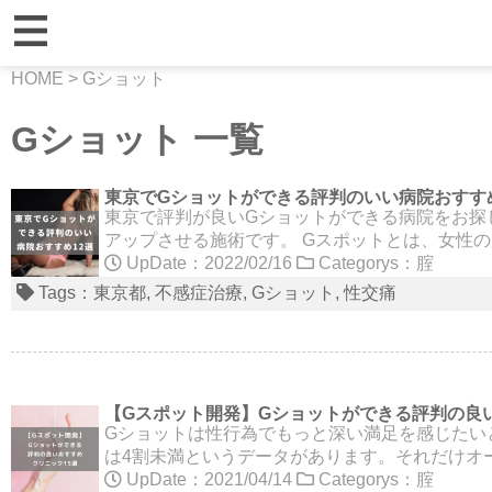
HOME
>
Gショット
Gショット 一覧
東京でGショットができる評判のいい病院おすすめ
東京で評判が良いGショットができる病院をお探
アップさせる施術です。 Gスポットとは、女性
UpDate：2022/02/16
Categorys：
腟
Tags：
東京都
不感症治療
Gショット
性交痛
【Gスポット開発】Gショットができる評判の良
Gショットは性行為でもっと深い満足を感じたい
は4割未満というデータがあります。それだけオ
UpDate：2021/04/14
Categorys：
腟