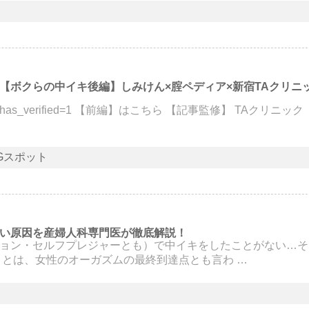
【ボクらの中イキ後編】しみけん×腟ペディア×新宿TAクリニ
q0tgk6rM&has_verified=1 【前編】はこちら 【記事監修】 TAクリ
Gスポット
い原因を産婦人科専門医が徹底解説！
ョン・セルフプレジャーとも）で中イキをしたことがない…そ
」とは、女性のオーガズムの最終到達点とも言わ …