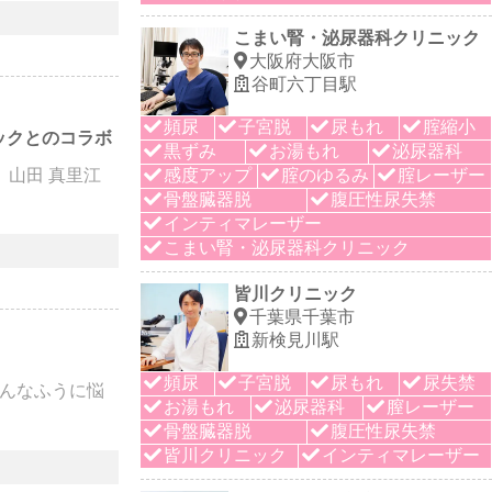
こまい腎・泌尿器科クリニック
大阪府大阪市
谷町六丁目駅
頻尿
子宮脱
尿もれ
腟縮小
ックとのコラボ
黒ずみ
お湯もれ
泌尿器科
ニック 山田 真里江
感度アップ
腟のゆるみ
腟レーザー
骨盤臓器脱
腹圧性尿失禁
インティマレーザー
こまい腎・泌尿器科クリニック
皆川クリニック
千葉県千葉市
新検見川駅
頻尿
子宮脱
尿もれ
尿失禁
んなふうに悩
お湯もれ
泌尿器科
膣レーザー
骨盤臓器脱
腹圧性尿失禁
皆川クリニック
インティマレーザー