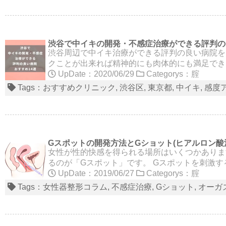
渋谷で中イキの開発・不感症治療ができる評判の良
渋谷周辺で中イキ治療ができる評判の良い病院を
クことが出来れば精神的にも肉体的にも満足でき
UpDate：2020/06/29
Categorys：
腟
Tags：
おすすめクリニック
渋谷区
東京都
中イキ
感度
Gスポットの開発方法とGショット(ヒアルロン酸
女性が性的快感を得られる場所はいくつかありま
るのが「Gスポット」です。 Gスポットを刺激す
UpDate：2019/06/27
Categorys：
腟
Tags：
女性器整形コラム
不感症治療
Gショット
オーガ