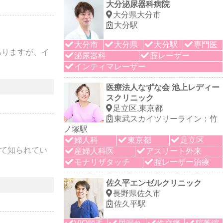
大分泌尿器科病院
大分県大分市
大分駅
大分市
大分県
大分駅
専門医
ありますが、イ
泌尿器科
腟レーザー
インティマレーザー
医療法人なずな会 池上レディー
スクリニック
足立区,東京都
東武スカイツリーライン：竹
ノ塚駅
婦人科
東京都
足立区
て知られてい
産婦人科医
アスリート外来
モナリザタッチ
腟レーザー治療
佐久平エンゼルクリニック
長野県佐久市
佐久平駅