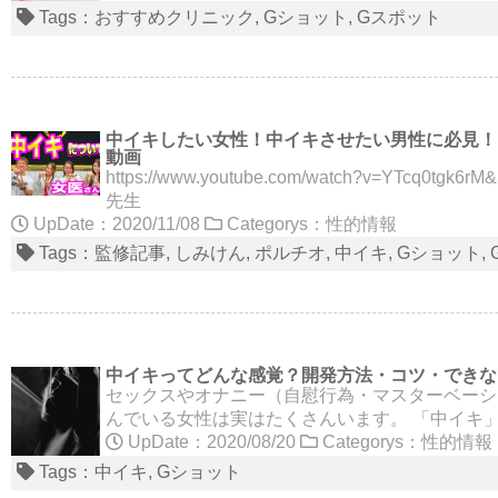
Tags：
おすすめクリニック
Gショット
Gスポット
中イキしたい女性！中イキさせたい男性に必見！
動画
https://www.youtube.com/watch?v=YTc
先生
UpDate：2020/11/08
Categorys：
性的情報
Tags：
監修記事
しみけん
ポルチオ
中イキ
Gショット
中イキってどんな感覚？開発方法・コツ・できな
セックスやオナニー（自慰行為・マスターベーシ
んでいる女性は実はたくさんいます。 「中イキ
UpDate：2020/08/20
Categorys：
性的情報
Tags：
中イキ
Gショット