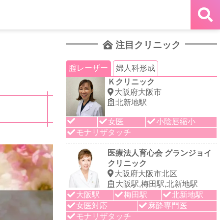
注目クリニック
腟レーザー
婦人科形成
Ｋクリニック
大阪府大阪市
北新地駅
女医
小陰唇縮小
モナリザタッチ
医療法人育心会 グランジョイ
クリニック
大阪府大阪市北区
大阪駅,梅田駅,北新地駅
大阪駅
梅田駅
北新地駅
女医対応
麻酔専門医
モナリザタッチ