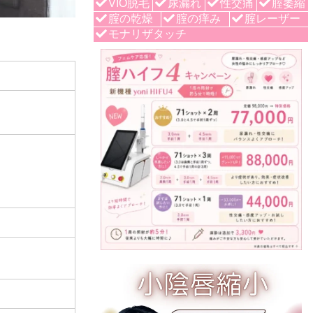
VIO脱毛
尿漏れ
性交痛
腟萎縮
腟の乾燥
腟の痒み
腟レーザー
モナリザタッチ