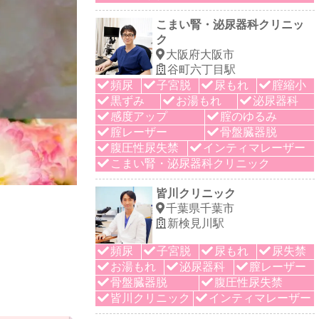
こまい腎・泌尿器科クリニッ
ク
大阪府大阪市
谷町六丁目駅
頻尿
子宮脱
尿もれ
腟縮小
黒ずみ
お湯もれ
泌尿器科
感度アップ
腟のゆるみ
腟レーザー
骨盤臓器脱
腹圧性尿失禁
インティマレーザー
こまい腎・泌尿器科クリニック
皆川クリニック
千葉県千葉市
新検見川駅
頻尿
子宮脱
尿もれ
尿失禁
お湯もれ
泌尿器科
膣レーザー
骨盤臓器脱
腹圧性尿失禁
皆川クリニック
インティマレーザー