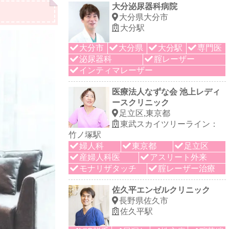
大分泌尿器科病院
大分県大分市
大分駅
大分市
大分県
大分駅
専門医
泌尿器科
腟レーザー
インティマレーザー
医療法人なずな会 池上レディ
ースクリニック
足立区,東京都
東武スカイツリーライン：
竹ノ塚駅
婦人科
東京都
足立区
産婦人科医
アスリート外来
モナリザタッチ
腟レーザー治療
佐久平エンゼルクリニック
長野県佐久市
佐久平駅