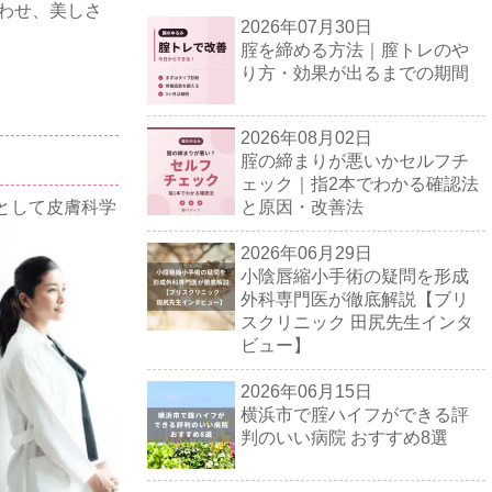
合わせ、美しさ
2026年07月30日
腟を締める方法｜膣トレのや
り方・効果が出るまでの期間
2026年08月02日
腟の締まりが悪いかセルフチ
ェック｜指2本でわかる確認法
と原因・改善法
として皮膚科学
2026年06月29日
小陰唇縮小手術の疑問を形成
外科専門医が徹底解説【ブリ
スクリニック 田尻先生インタ
ビュー】
2026年06月15日
横浜市で腟ハイフができる評
判のいい病院 おすすめ8選