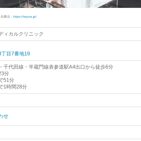
出典元：
https://rejuva.jp/
ディカルクリニック
丁目7番地19
・千代田線・半蔵門線表参道駅A4出口から徒歩6分
3分
で51分
1時間28分
わせ