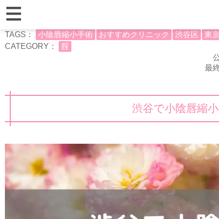
TAGS：
小陰唇縮小手術
おすすめクリニック
渋谷区
東
CATEGORY：
腟
公
最終
渋谷で小陰唇縮小