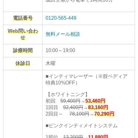
電話番号
0120-565-449
Web問い合わ
無料メール相談
せ
診療時間
10:00～19:00
休診日
木曜
■インティマレーザー（※腟ペディア
特典10%OFF）
【ホワイトニング】
初回
59,400円
→
53,460
円
1回目
92,400円
→
83,160
円
2回目～
78,100円
→
70,290
円
■ピンクインティメイトシステム
1部位
13,200円
→
11,880
円