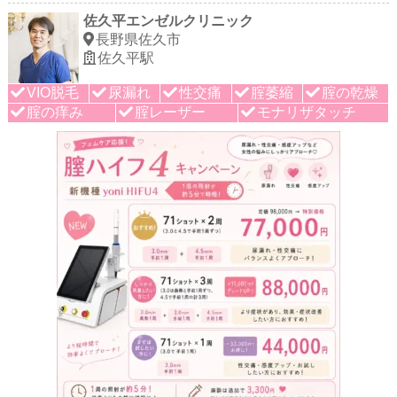
佐久平エンゼルクリニック
長野県佐久市
佐久平駅
VIO脱毛
尿漏れ
性交痛
腟萎縮
腟の乾燥
腟の痒み
腟レーザー
モナリザタッチ