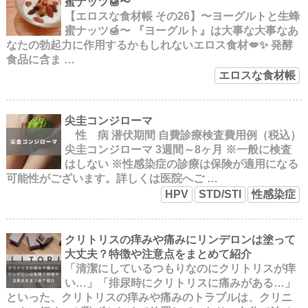
蜜ナッツ🍯〜
【エロスな食材帳 その26】〜ヨーグルトと生蜂
蜜ナッツ🍯〜 『ヨーグルト』は大事な大事なあ
なたの勃起力に作用するかもしれないエロス食材💋✨ 発酵
食品に含ま …
エロスな食材帳
尖圭コンジローマ
性 病 潜伏期間 自費診療検査費用例（税込）
尖圭コンジローマ 3週間～8ヶ月 ※一般に検査
はしない ※性感染症の診療は保険が適用になる
可能性がございます。詳しくは医院へご …
HPV
STD/STI
性感染症
クリトリスの痒みや痛みにリンデロンは塗って
大丈夫？特徴や注意点をまとめて紹介
「清潔にしているつもりなのにクリトリスが痒
い…」「排尿時にクリトリスに痛みがある…」
といった、クリトリスの痒みや痛みのトラブルは、クリニ