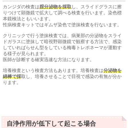
カンジダの検査は
腟分泌物を採取
し、スライドグラスに擦
りつけて顕微鏡で拡大して調べる検査を行います。染色標
本鏡検法ともいいます。
性病検査キットではギムザ染色で塗抹検査を行ないます。
クリニックで行う塗抹検査では、病巣部の分泌物をスライ
ドガラスに塗抹して暗視野顕微鏡で観察する方法で、感染
していればらせん型をしている梅毒トレポネーマが運動す
る様子が見られます。
医師が診断する確実迅速な方法になります。
培養検査という検査方法もあります。培養検査は
分泌物を
綿棒で採
取し、培養させることで目視で感染の有無が分か
ります。
自浄作用が低下して起こる場合