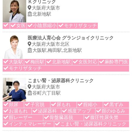
Ｋクリニック
大阪府大阪市
北新地駅
女医
小陰唇縮小
モナリザタッチ
医療法人育心会 グランジョイクリニック
大阪府大阪市北区
大阪駅,梅田駅,北新地駅
大阪駅
梅田駅
北新地駅
女医対応
麻酔専門医
モナリザタッチ
こまい腎・泌尿器科クリニック
大阪府大阪市
谷町六丁目駅
頻尿
子宮脱
尿もれ
腟縮小
黒ずみ
お湯もれ
泌尿器科
感度アップ
腟のゆるみ
腟レーザー
骨盤臓器脱
腹圧性尿失禁
インティマレーザー
こまい腎・泌尿器科クリニック