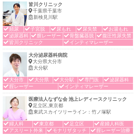
皆川クリニック
千葉県千葉市
新検見川駅
頻尿
子宮脱
尿もれ
尿失禁
お湯もれ
泌尿器科
膣レーザー
骨盤臓器脱
腹圧性尿失禁
皆川クリニック
インティマレーザー
大分泌尿器科病院
大分県大分市
大分駅
大分市
大分県
大分駅
専門医
泌尿器科
腟レーザー
インティマレーザー
医療法人なずな会 池上レディースクリニック
足立区,東京都
東武スカイツリーライン：竹ノ塚駅
婦人科
東京都
足立区
産婦人科医
アスリート外来
モナリザタッチ
腟レーザー治療