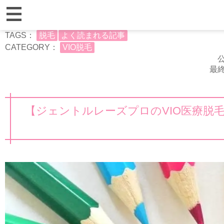
TAGS：
脱毛
よく読まれる記事
CATEGORY：
VIO脱毛
公
最終
【ジェントルレーズプロのVIO医療脱