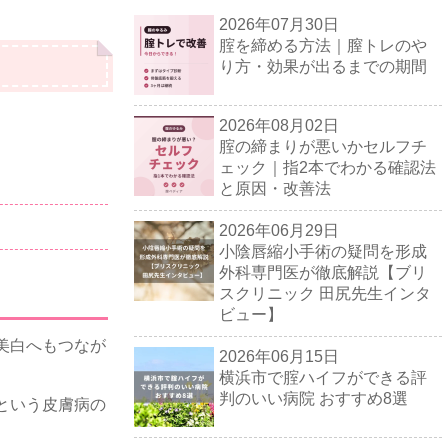
2026年07月30日
腟を締める方法｜膣トレのや
り方・効果が出るまでの期間
2026年08月02日
腟の締まりが悪いかセルフチ
ェック｜指2本でわかる確認法
と原因・改善法
2026年06月29日
小陰唇縮小手術の疑問を形成
外科専門医が徹底解説【ブリ
スクリニック 田尻先生インタ
ビュー】
美白へもつなが
2026年06月15日
横浜市で腟ハイフができる評
判のいい病院 おすすめ8選
という皮膚病の