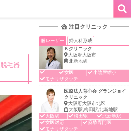
注目クリニック
腟レーザー
婦人科形成
Ｋクリニック
大阪府大阪市
北新地駅
ー脱毛器
女医
小陰唇縮小
モナリザタッチ
医療法人育心会 グランジョイ
クリニック
大阪府大阪市北区
大阪駅,梅田駅,北新地駅
大阪駅
梅田駅
北新地駅
女医対応
麻酔専門医
モナリザタッチ