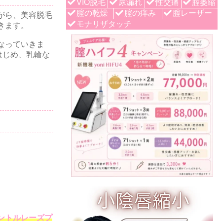
VIO脱毛
尿漏れ
性交痛
腟萎縮
腟の乾燥
腟の痒み
腟レーザー
がら、美容脱毛
モナリザタッチ
きます。
なっていきま
はじめ、乳輪な
ントルレーズプ