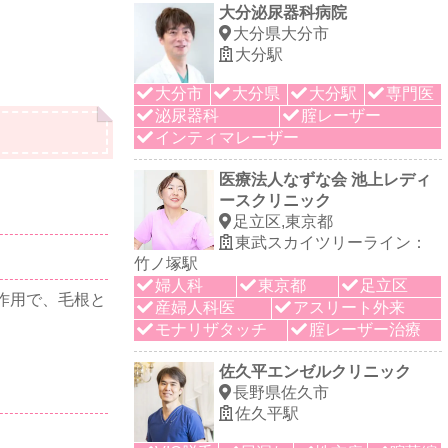
大分泌尿器科病院
大分県大分市
大分駅
大分市
大分県
大分駅
専門医
泌尿器科
腟レーザー
インティマレーザー
医療法人なずな会 池上レディ
ースクリニック
足立区,東京都
東武スカイツリーライン：
竹ノ塚駅
婦人科
東京都
足立区
作用で、毛根と
産婦人科医
アスリート外来
モナリザタッチ
腟レーザー治療
佐久平エンゼルクリニック
長野県佐久市
佐久平駅