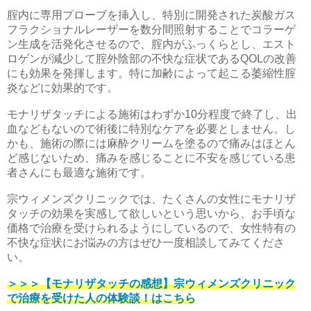
腟内に専用プローブを挿入し、特別に開発された炭酸ガス
フラクショナルレーザーを数分間照射することでコラーゲ
ン生成を活発化させるので、腟内がふっくらとし、エスト
ロゲンが減少して腟外陰部の不快な症状であるQOLの改善
にも効果を発揮します。特に加齢によって起こる萎縮性腟
炎などに効果的です。
モナリザタッチによる施術はわずか10分程度で終了し、出
血などもないので術後に特別なケアを必要としません。し
かも、施術の際には麻酔クリームを塗るので痛みはほとん
ど感じないため、痛みを感じることに不安を感じている患
者さんにも最適な施術です。
宗ウィメンズクリニックでは、たくさんの女性にモナリザ
タッチの効果を実感して欲しいという思いから、お手頃な
価格で治療を受けられるようにしているので、女性特有の
不快な症状にお悩みの方はぜひ一度相談してみてくださ
い。
＞＞＞【モナリザタッチの感想】宗ウィメンズクリニック
で治療を受けた人の体験談！はこちら