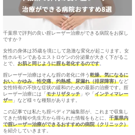
千葉県で評判の良い腟レーザー治療ができる病院をお探し
ですか？
女性の身体は35歳を境にして急激な変化が起こります。女
性ホルモンであるエストロゲンの分泌量が大きく下がるこ
とで、
お肌と同じように腟も老化するのです
。
腟レーザー治療はそんな腟の老化に伴う
乾燥、気になるに
おい、かゆみ、性交痛、灼熱感、尿漏れ（排尿障害）
など
女性特有の不快な症状の緩和のための最新の治療です。腟
レーザー治療には「
モナリザタッチ
」や「
インティマレー
ザー
」など様々な種類があります。
この記事では私たち腟ペディア編集部が、これまで収集し
てきた情報や先生方から得られた情報をもとに、
千葉県内
で腟レーザー治療ができるおすすめの病院（クリニック）
を紹介していきます。