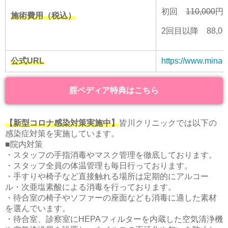
初回
110,000
円→
施術費用（税込）
2回目以降 88,00
公式URL
https://www.minag
腟ペディア特典はこちら
【新型コロナ感染対策実施中】
皆川クリニックでは以下の
感染症対策を実施しています。
■院内対策
・スタッフの手指消毒やマスク管理を徹底しております。
・スタッフ全員の体温管理も毎日行っております。
・手すりや椅子など直接触れる場所は定期的にアルコー
ル・次亜塩素酸による消毒を行っております。
・待合室の椅子やソファーの座面なども消毒に適した素材
を選んでいます。
・待合室、診察室にHEPAフィルターを内蔵した空気清浄機