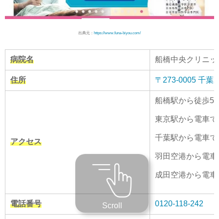
出典元：
https://www.funa-biyou.com/
病院名
船橋中央クリニッ
住所
〒273-0005
千葉
船橋駅から徒歩5
東京駅から電車で
千葉駅から電車で
アクセス
羽田空港から電車
成田空港から電車
電話番号
0120-118-242
Scroll