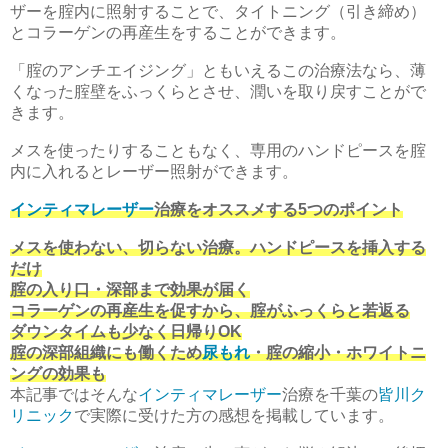
ザーを腟内に照射することで、タイトニング（引き締め）
とコラーゲンの再産生をすることができます。
「腟のアンチエイジング」ともいえるこの治療法なら、薄
くなった腟壁をふっくらとさせ、潤いを取り戻すことがで
きます。
メスを使ったりすることもなく、専用のハンドピースを腟
内に入れるとレーザー照射ができます。
インティマレーザー
治療をオススメする5つのポイント
メスを使わない、切らない治療。ハンドピースを挿入する
だけ
腟の入り口・深部まで効果が届く
コラーゲンの再産生を促すから、腟がふっくらと若返る
ダウンタイムも少なく日帰りOK
腟の深部組織にも働くため
尿もれ
・腟の縮小・ホワイトニ
ングの効果も
本記事ではそんな
インティマレーザー
治療を千葉の
皆川ク
リニック
で実際に受けた方の感想を掲載しています。