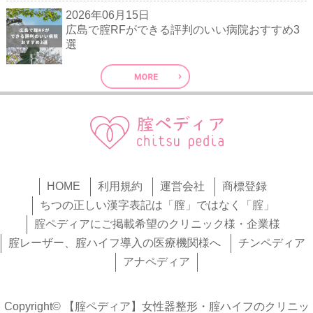
2026年06月15日
広島で腟RFができる評判のいい病院おすすめ3
選
HOME
利用規約
運営会社
商標登録
ちつの正しい漢字表記は「膣」ではなく「腟」
腟ペディアにご掲載希望のクリニック様・企業様
腟レーザー、腟ハイフ導入の医療機関様へ
チンペディア
アナペディア
Copyright© 【腟ペディア】女性器整形・腟ハイフのクリニッ