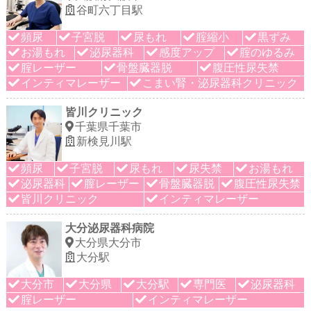
谷町六丁目駅
頻尿
子宮脱
尿もれ
腟縮小
黒ずみ
お湯もれ
泌尿器科
感度アップ
腟のゆるみ
腟レーザー
骨盤臓器脱
腹圧性尿失禁
インティマレーザー
こまい腎・泌尿器科クリニック
皆川クリニック
千葉県千葉市
新検見川駅
頻尿
子宮脱
尿もれ
尿失禁
お湯もれ
泌尿器科
膣レーザー
骨盤臓器脱
腹圧性尿失禁
皆川クリニック
インティマレーザー
大分泌尿器科病院
大分県大分市
大分駅
大分市
大分県
大分駅
専門医
泌尿器科
腟レーザー
インティマレーザー