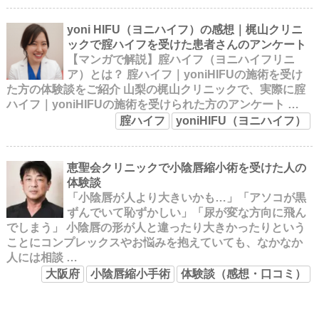
yoni HIFU（ヨニハイフ）の感想｜梶山クリニ
ックで腟ハイフを受けた患者さんのアンケート
【マンガで解説】腟ハイフ（ヨニハイフリニ
ア）とは？ 腟ハイフ｜yoniHIFUの施術を受け
た方の体験談をご紹介 山梨の梶山クリニックで、実際に腟
ハイフ｜yoniHIFUの施術を受けられた方のアンケート …
腟ハイフ
yoniHIFU（ヨニハイフ）
恵聖会クリニックで小陰唇縮小術を受けた人の
体験談
「小陰唇が人より大きいかも…」「アソコが黒
ずんでいて恥ずかしい」「尿が変な方向に飛ん
でしまう」 小陰唇の形が人と違ったり大きかったりという
ことにコンプレックスやお悩みを抱えていても、なかなか
人には相談 …
大阪府
小陰唇縮小手術
体験談（感想・口コミ）