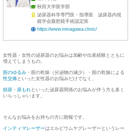
秋田大学医学部
泌尿器科学専門医・指導医 泌尿器内視
鏡学会腹腔鏡手術認定医
https://www.minagawa.clinic/
女性器・女性の泌尿器のお悩みは加齢や出産経験とともに
増えてしまうもの。
腟のゆるみ
・腟の乾燥（分泌物の減少）・腟の乾燥による
性交痛
といった女性器のお悩みだけでなく、
頻尿
・
尿もれ
といった泌尿器関係のお悩みが伴う方も多く
いらっしゃいます。
そんなお悩みをお持ちの方に朗報です。
インティマレーザー
はエルビウムヤグレーザーというレー