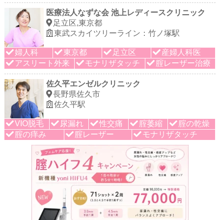
医療法人なずな会 池上レディースクリニック
足立区,東京都
東武スカイツリーライン：竹ノ塚駅
婦人科
東京都
足立区
産婦人科医
アスリート外来
モナリザタッチ
腟レーザー治療
佐久平エンゼルクリニック
長野県佐久市
佐久平駅
VIO脱毛
尿漏れ
性交痛
腟萎縮
腟の乾燥
腟の痒み
腟レーザー
モナリザタッチ