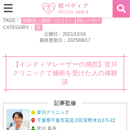
TAGS：
体験談（感想・口コミ）
腟レーザー
CATEGORY：
腟
公開日：2021/12/16
最終更新日：2025/08/17
【インティマレーザーの感想】皆川
クリニックで施術を受けた人の体験
談
記事監修
皆川クリニック
千葉県千葉市花見川区宮野木台2-5-22
皆川 真吾