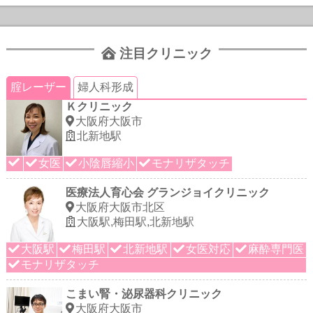
注目クリニック
腟レーザー
婦人科形成
Ｋクリニック
大阪府大阪市
北新地駅
女医
小陰唇縮小
モナリザタッチ
医療法人育心会 グランジョイクリニック
大阪府大阪市北区
大阪駅,梅田駅,北新地駅
大阪駅
梅田駅
北新地駅
女医対応
麻酔専門医
モナリザタッチ
こまい腎・泌尿器科クリニック
大阪府大阪市