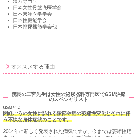
漢方専門医
日本女性骨盤底医学会
日本東洋医学学会
日本性機能学会
日本排尿機能学会他
オススメする理由
院長の二宮先生は女性の泌尿器科専門医でGSM治療
のスペシャリスト
GSMとは
閉経ごろの女性に訪れる陰部や腟の萎縮性変化とそれに伴
う不快な
身体症状のことです。
2014年に新しく発表された病気ですが、
今までは萎縮性腟