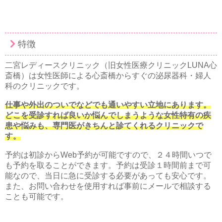
特徴
二宮
レディースクリニック（旧
女性医療クリニックLUNA心
斎橋
）は女性医師による心斎橋からすぐの泌尿器科・
婦人
科のクリニックです。
仕事や外出のついでなどでも通いやすい立地にあります。
どこを受診すれば良いか悩んでしまうような女性特有の疾
患や悩み
も、専門医がきちんと診てくれるクリニックで
す。
予約は初診からWeb予約が可能ですので、
２４時間いつで
も予約を取ることができます。
予約は受診１時間前まで可
能なので、
当日に急に受診する必要があっても安心です。
また、
お問い合わせを使用すれば事前にメールで相談する
ことも可能です
。