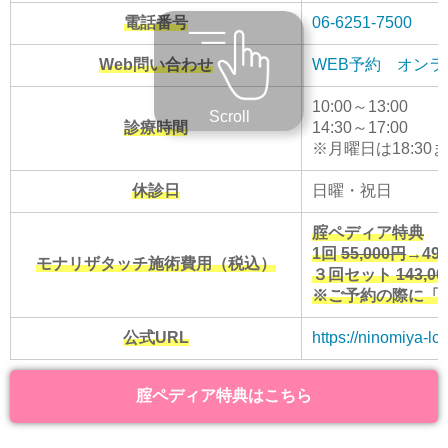
電話番号
06-6251-7500
Web問い合わせ
WEB予約
オンラ
10:00～13:00
Scroll
診療時間
14:30～17:00
※月曜日は18:30
休診日
日曜・祝日
腟ペディア特典
1回
55,000円
→49,
モナリザタッチ施術費用（税込）
３回セット
143,0
※ご予約の際に「
公式URL
https://ninomiya-lc.
腟ペディア特典はこちら