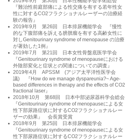
2019年9月 第30回 日本性機能学会学術総会
『難治性前庭部痛による性交痛を有する若年性女
性に対するCO2フラクショナルレーザーの治療経
験の報告』
2019年9月 第26回 日本排尿機能学会 『慢性
的な下腹部痛を訴える膀胱瘤を有する高齢女性に
対しGenitourinary syndrome of menopause の治療
が著効した1例』
2019年7月 第21回 日本女性骨盤底医学学会
『Genitourinary syndrome of menopauseにおける
外陰部変化と症状との関連についての調査』
2019年4月 APSSM (アジア太平洋性医学会
議) 『How do we manage dyspareunia?~ Age-
based differences in therapy and the effects of CO2
fractional laser』
2018年10月 第68回 日本中部泌尿器科学会総会
『Genitourinary syndrome of menopauseによる女
性下部尿路症状に対するCO2フラクショナルレー
ザーの効果』 会長賞受賞
2018年9月 第25回 日本排尿機能学会
『Genitourinary syndrome of menopauseによる女
性下部尿路症状に対するCO2フラクショナルレー