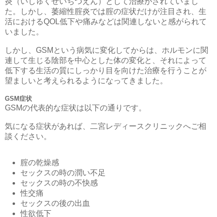
炎（いしゅくせいちつえん）
として治療がされていまし
た。しかし、
萎縮性腟炎では腟の症状だけが注目され、
生
活におけるQOL低下や痛みなどは関連しないと感がられて
いま
した。
しかし、GSMという病気に変化してからは、
ホルモンに関
連して生じる陰部を中心とした体の変化と、
それによって
低下する生活の質にしっかり目を向けた治療を行うこ
とが
望ましいと考えられるようになってきました。
GSM症状
GSMの代表的な症状は以下の通りです。
気になる症状があれば、
二宮
レディースクリニックへご相
談ください。
腟の乾燥感
セックスの時の潤い不足
セックスの時の不快感
性交痛
セックスの後の出血
性欲低下