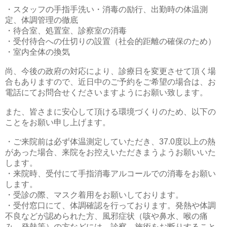
・スタッフの手指手洗い・消毒の励行、出勤時の体温測
定、体調管理の徹底
・待合室、処置室、診察室の消毒
・受付待合への仕切りの設置（社会的距離の確保のため）
・室内全体の換気
尚、今後の政府の対応により、診療日を変更させて頂く場
合もありますので、近日中のご予約をご希望の場合は、お
電話にてお問合せくださいますようにお願い致します。
また、皆さまに安心して頂ける環境づくりのため、以下の
ことをお願い申し上げます。
・ご来院前は必ず体温測定していただき、37.0度以上の熱
があった場合、来院をお控えいただきまうようお願いいた
します。
・来院時、受付にて手指消毒アルコールでの消毒をお願い
します。
・受診の際、マスク着用をお願いしております。
・受付窓口にて、体調確認を行っております。発熱や体調
不良などが認められた方、風邪症状（咳や鼻水、喉の痛
み、発熱等）の方などには、診察、施術をお断りすること