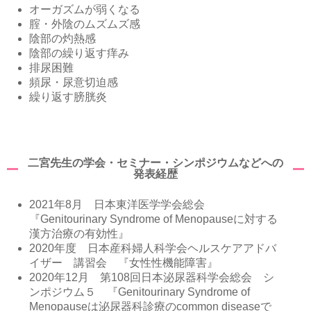
オーガズムが弱くなる
腟・外陰のムズムズ感
陰部の灼熱感
陰部の繰り返す痒み
排尿困難
頻尿・尿意切迫感
繰り返す膀胱炎
二宮先生の学会・セミナー・シンポジウムなどへの
発表経歴
2021年8月 日本東洋医学学会総会
『Genitourinary Syndrome of Menopauseに対する
漢方治療の有効性』
2020年度 日本産科婦人科学会ヘルスケアアドバ
イザー 講習会 『女性性機能障害』
2020年12月 第108回日本泌尿器科学会総会 シ
ンポジウム５ 『Genitourinary Syndrome of
Menopauseは泌尿器科診療のcommon diseaseで