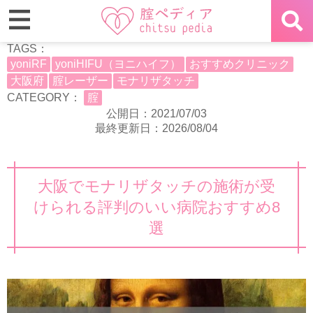
TAGS：
yoniRF
yoniHIFU（ヨニハイフ）
おすすめクリニック
大阪府
腟レーザー
モナリザタッチ
CATEGORY：
腟
公開日：2021/07/03
最終更新日：2026/08/04
大阪でモナリザタッチの施術が受
けられる評判のいい病院おすすめ8
選