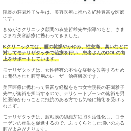
院長の荘園雅子先生は、美容医療に携わる経験豊富な医師
です。
きぬがさクリニック顧問の衣笠哲雄先生指導のもと、さま
ざまな美容診療に携わってきました。
Kクリニックでは、腟の乾燥やかゆみ、性交痛、臭いなどに
対してモナリザタッチで治療を行い、患者さんのQOLの向
上をサポートしています。
モナリザタッチは、女性特有の不快な症状を改善するため
に開発された腟専用のレーザー治療機器です。
美容医療に携わって豊富な経歴をもつ女性院長の荘園雅子
先生が施術を担当するので、デリケートゾーンの施術を男
性医師が行うことに抵抗のある方でも気軽に施術を受けら
れます。
モナリザタッチは、腟粘膜の線維芽細胞を活性化し、コラ
ーゲンの産生を促進するので、ふっくらとした潤いのある
腟がよみがえります。