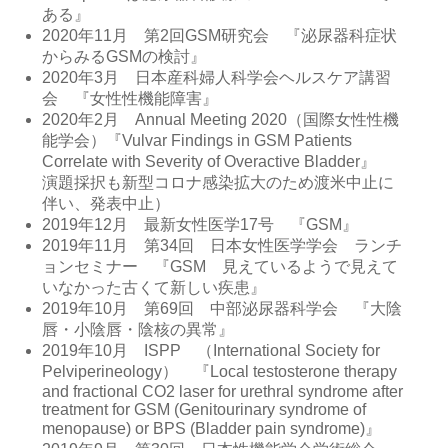
ある』
2020年11月 第2回GSM研究会 『泌尿器科症状
からみるGSMの検討』
2020年3月 日本産科婦人科学会ヘルスケア講習
会 『女性性機能障害』
2020年2月 Annual Meeting 2020（国際女性性機
能学会）『Vulvar Findings in GSM Patients
Correlate with Severity of Overactive Bladder』
演題採択も新型コロナ感染拡大のため渡米中止に
伴い、発表中止）
2019年12月 最新女性医学17号 『GSM』
2019年11月 第34回 日本女性医学学会 ランチ
ョンセミナー 『GSM 見えているようで見えて
いなかった古くて新しい疾患』
2019年10月 第69回 中部泌尿器科学会 『大陰
唇・小陰唇・陰核の異常』
2019年10月 ISPP （International Society for
Pelviperineology） 『Local testosterone therapy
and fractional CO2 laser for urethral syndrome after
treatment for GSM (Genitourinary syndrome of
menopause) or BPS (Bladder pain syndrome)』