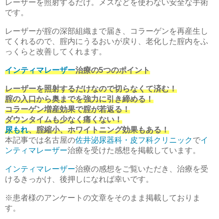
レーザーを照射するだけ。メスなどを使わない安全な手術
です。
レーザーが腟の深部組織まで届き、コラーゲンを再産生し
てくれるので、腟内にうるおいが戻り、老化した腟内をふ
っくらと改善してくれます。
インティマレーザー
治療の5つのポイント
レーザーを照射するだけなので切らなくて済む！
腟の入口から奥までを強力に引き締める！
コラーゲン増産効果で腟が若返る！
ダウンタイムも少なく痛くない！
尿もれ
、腟縮小、ホワイトニング効果もある！
本記事では名古屋の
佐井泌尿器科・皮フ科クリニック
で
イ
ンティマレーザー
治療を受けた感想を掲載しています。
インティマレーザー
治療の感想をご覧いただき、治療を受
けるきっかけ、後押しになれば幸いです。
※患者様のアンケートの文章をそのまま掲載しておりま
す。