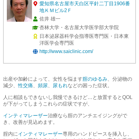
愛知県名古屋市天白区平針二丁目1906番
地ＫＭビル2Ｆ
佐井 雄一
杏林大学・名古屋大学医学部大学院
日本泌尿器科学会指導医専門医・日本東
洋医学会専門医
http://www.saiclinic.com/
出産や加齢によって、女性を悩ます
腟のゆるみ
、分泌物の
減少、
性交痛
、
頻尿
、
尿もれ
などの困った症状。
人に相談もできないし我慢できるけど…と放置するとQOL
が下がってしまうこれらの症状ですが、
インティマレーザー
治療なら腟のアンチエイジングがで
き、改善が見込めます。
腟内に
インティマレーザー
専用のハンドピースを挿入し、