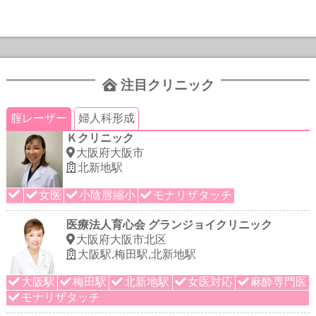
注目クリニック
腟レーザー
婦人科形成
Ｋクリニック
大阪府大阪市
北新地駅
女医
小陰唇縮小
モナリザタッチ
医療法人育心会 グランジョイクリニック
大阪府大阪市北区
大阪駅,梅田駅,北新地駅
大阪駅
梅田駅
北新地駅
女医対応
麻酔専門医
モナリザタッチ