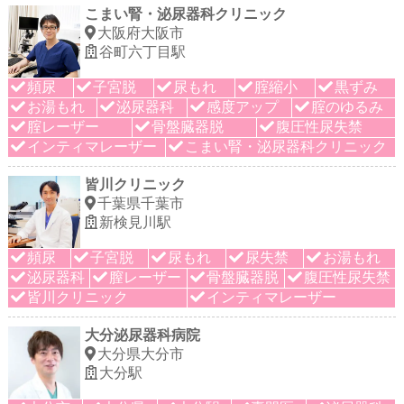
こまい腎・泌尿器科クリニック
大阪府大阪市
谷町六丁目駅
頻尿
子宮脱
尿もれ
腟縮小
黒ずみ
お湯もれ
泌尿器科
感度アップ
腟のゆるみ
腟レーザー
骨盤臓器脱
腹圧性尿失禁
インティマレーザー
こまい腎・泌尿器科クリニック
皆川クリニック
千葉県千葉市
新検見川駅
頻尿
子宮脱
尿もれ
尿失禁
お湯もれ
泌尿器科
膣レーザー
骨盤臓器脱
腹圧性尿失禁
皆川クリニック
インティマレーザー
大分泌尿器科病院
大分県大分市
大分駅