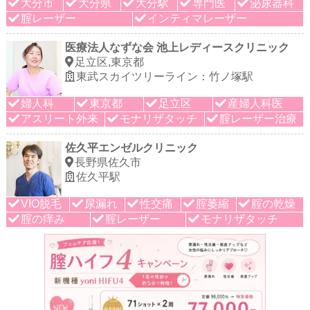
大分市
大分県
大分駅
専門医
泌尿器科
腟レーザー
インティマレーザー
医療法人なずな会 池上レディースクリニック
足立区,東京都
東武スカイツリーライン：竹ノ塚駅
婦人科
東京都
足立区
産婦人科医
アスリート外来
モナリザタッチ
腟レーザー治療
佐久平エンゼルクリニック
長野県佐久市
佐久平駅
VIO脱毛
尿漏れ
性交痛
腟萎縮
腟の乾燥
腟の痒み
腟レーザー
モナリザタッチ