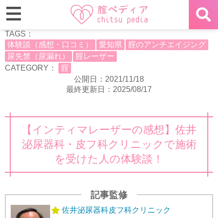
TAGS：
体験談（感想・口コミ）
愛知県
腟のアンチエイジング
尿失禁（尿漏れ）
腟レーザー
CATEGORY：
腟
公開日：2021/11/18
最終更新日：2025/08/17
【インティマレーザーの感想】佐井
泌尿器科・皮フ科クリニックで施術
を受けた人の体験談！
記事監修
佐井泌尿器科皮フ科クリニック