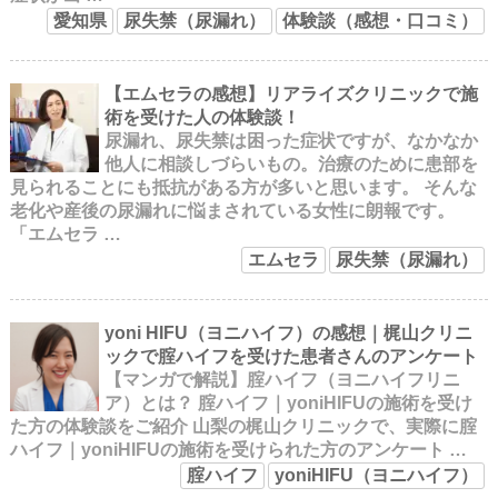
愛知県
尿失禁（尿漏れ）
体験談（感想・口コミ）
【エムセラの感想】リアライズクリニックで施
術を受けた人の体験談！
尿漏れ、尿失禁は困った症状ですが、なかなか
他人に相談しづらいもの。治療のために患部を
見られることにも抵抗がある方が多いと思います。 そんな
老化や産後の尿漏れに悩まされている女性に朗報です。
「エムセラ …
エムセラ
尿失禁（尿漏れ）
yoni HIFU（ヨニハイフ）の感想｜梶山クリニ
ックで腟ハイフを受けた患者さんのアンケート
【マンガで解説】腟ハイフ（ヨニハイフリニ
ア）とは？ 腟ハイフ｜yoniHIFUの施術を受け
た方の体験談をご紹介 山梨の梶山クリニックで、実際に腟
ハイフ｜yoniHIFUの施術を受けられた方のアンケート …
腟ハイフ
yoniHIFU（ヨニハイフ）