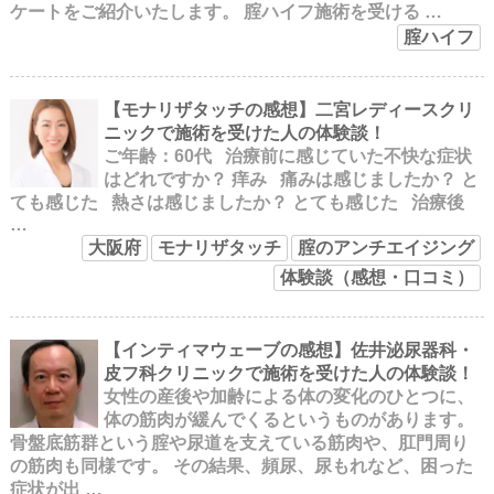
ケートをご紹介いたします。 腟ハイフ施術を受ける …
腟ハイフ
【モナリザタッチの感想】二宮レディースクリ
ニックで施術を受けた人の体験談！
ご年齢：60代 治療前に感じていた不快な症状
はどれですか？ 痒み 痛みは感じましたか？ と
ても感じた 熱さは感じましたか？ とても感じた 治療後
…
大阪府
モナリザタッチ
腟のアンチエイジング
体験談（感想・口コミ）
【インティマウェーブの感想】佐井泌尿器科・
皮フ科クリニックで施術を受けた人の体験談！
女性の産後や加齢による体の変化のひとつに、
体の筋肉が緩んでくるというものがあります。
骨盤底筋群という腟や尿道を支えている筋肉や、肛門周り
の筋肉も同様です。 その結果、頻尿、尿もれなど、困った
症状が出 …