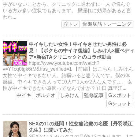
手がいないことから、クリニックに通わずに一人で悩んで
いる方が多い症状でもあります。 尿漏れに効果があると言
われ...
腟トレ
骨盤底筋トレーニング
中イキしたい女性！中イキさせたい男性に必
見！【ボクらの中イキ後編】しみけん×腟ペディ
ア×新宿TAクリニックとのコラボ動画
https://www.youtube.com/watch?
v=YTcq0tgk6rM&has_verified=1 【前編】はこちら しみけん
女性で中イキできない人、結構いると思うんです。僕の体
感値、中イキできる人って10人中1人か2人なんですよ。 女
性が中イキできない原因ってなんですか？ 山田 真里江...
中イキ
ポルチオ
しみけん
監修記事
Gスポット
Gショット
SEXの11の疑問！性交痛治療の名医【丹羽咲江
先生】に聞いてみた
SEXとは？ セックスの目的は2つあります。1つ