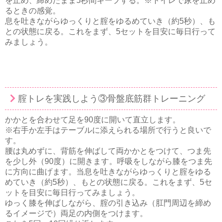
を止め、締めたまま5秒間キープする。※トイレで尿を止め
るときの感覚。
息を吐きながらゆっくりと腟をゆるめていき（約5秒）、も
との状態に戻る。これをまず、5セットを目安に毎日行って
みましょう。
腟トレを実践しよう③骨盤底筋群トレーニング
かかとを合わせて足を90度に開いて直立します。
※右手か左手はテーブルに添えられる場所で行うと良いで
す。
腰は丸めずに、背筋を伸ばして両かかとをつけて、つま先
を少し外（90度）に開きます。呼吸をしながら膝をつま先
に方向に曲げます。当息を吐きながらゆっくりと腟をゆる
めていき（約5秒）、もとの状態に戻る。これをまず、5セ
ットを目安に毎日行ってみましょう。
ゆっく膝を伸ばしながら、腟の引き込み（肛門周辺を締め
るイメージで）両足の内側をつけます。