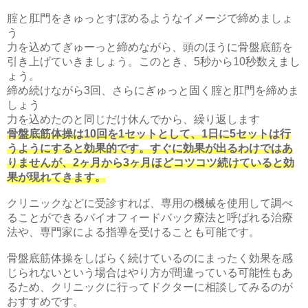
腟と肛門をきゅっとすぼめるようなイメージで締めましょ
う
力を込めてぎゅーっと締めながら、頭のほうに骨盤底筋を
引き上げていきましょう。このとき、5秒から10秒数えまし
ょう。
締め続けながら3回、さらにぎゅっと固く腟と肛門を締めま
しょう
力を込めたのと同じだけ休んでから、繰り返します
骨盤底筋体操は10回を1セットとして、1日に5セットは行
うようにすると効果的です。すぐに効果が出るわけではあ
りませんが、2ヶ月から3ヶ月ほどコツコツ続けていると効
果が現れてきます。
クリニックなどに受診すれば、専用の機械を使用して調べ
ることができる
バイオフィードバック療法と呼ばれる治療
法や、専門家による指導を受けることも可能です。
骨盤底筋体操をしばらく続けているのにまったく効果を感
じられないという場合はやり方が間違っている可能性もあ
るため、クリニックに行ってドクターに相談してみるのが
おすすめです。