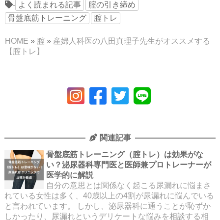
-
よく読まれる記事
腟の引き締め
骨盤底筋トレーニング
腟トレ
HOME
»
腟
»
産婦人科医の八田真理子先生がオススメする
【腟トレ】
関連記事
骨盤底筋トレーニング（腟トレ）は効果がな
い？泌尿器科専門医と医師兼プロトレーナーが
医学的に解説
自分の意思とは関係なく起こる尿漏れに悩まさ
れている女性は多く、40歳以上の4割が尿漏れに悩んでいる
と言われています。 しかし、泌尿器科に通うことが恥ずか
しかったり、尿漏れというデリケートな悩みを相談する相