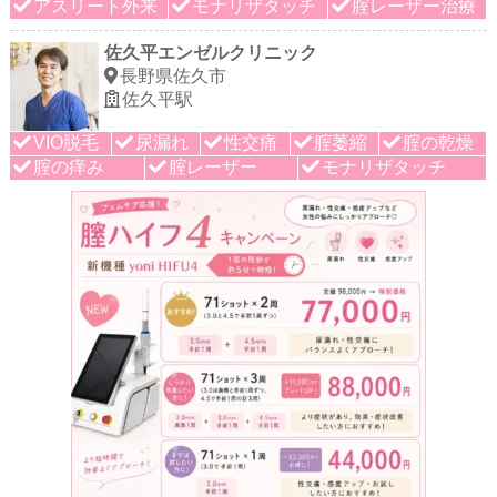
アスリート外来
モナリザタッチ
腟レーザー治療
佐久平エンゼルクリニック
長野県佐久市
佐久平駅
VIO脱毛
尿漏れ
性交痛
腟萎縮
腟の乾燥
腟の痒み
腟レーザー
モナリザタッチ