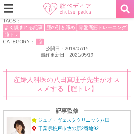
TAGS：
よく読まれる記事
腟の引き締め
骨盤底筋トレーニング
腟トレ
CATEGORY：
腟
公開日：2019/07/15
最終更新日：2021/05/19
産婦人科医の八田真理子先生がオス
スメする【腟トレ】
記事監修
ジュノ・ヴェスタクリニック八田
千葉県松戸市牧の原2番地92