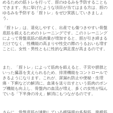
めるための筋トレを行って、腟のゆるみを予防することも
できます。先に挙げたような項目が当てはまる方は、腟の
ゆるみを予防する「腟トレ」をぜひ実践していきましょ
う。
「腟トレ」は、退化しやすく、出産でも傷つきやすい骨盤
底筋を鍛えるためのトレーニングです。このトレーニング
によって骨盤底筋の筋肉量が増加すると、腟が引き締まる
だけでなく、性機能の高まりや性交の際のうるおいも増す
ことに。女性・男性ともに性的な満足度が高まるのです。
また、「腟トレ」によって筋肉を鍛えると、子宮や膀胱と
いった臓器を支えられるため、排泄機能をコントロールで
きるようになります。これが、尿漏れ防止や便秘・生理
痛・下痢などの解消に。血液を送り出すという筋肉のポン
プ機能も向上し、骨盤内の血流が増え、多くの女性が悩ん
でいる「下半身の冷え」解消にもつながるのです。
さらに、骨盤底筋が連動している横隔膜や多裂筋、腹横筋