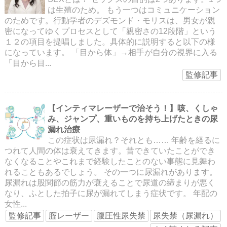
は生殖のため。 もう一つはコミュニケーション
のためです。行動学者のデズモンド・モリスは、男女が親
密になってゆくプロセスとして「親密さの12段階」という
１２の項目を提唱しました。具体的に説明すると以下の様
になっています。 「目から体」→相手が自分の視界に入る
「目から目...
監修記事
【インティマレーザーで治そう！】咳、くしゃ
み、ジャンプ、重いものを持ち上げたときの尿
漏れ治療
この症状は尿漏れ？それとも…… 年齢を経るに
つれて人間の体は衰えてきます。昔できていたことができ
なくなることやこれまで経験したことのない事態に見舞わ
れることもあるでしょう。 その一つに尿漏れがあります。
尿漏れは股関節の筋力が衰えることで尿道の締まりが悪く
なり、ふとした拍子に尿が漏れてしまう症状です。 年配の
女性...
監修記事
腟レーザー
腹圧性尿失禁
尿失禁（尿漏れ）