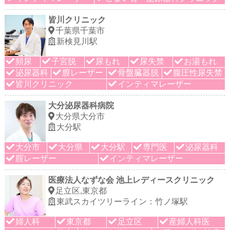
皆川クリニック
千葉県千葉市
新検見川駅
頻尿
子宮脱
尿もれ
尿失禁
お湯もれ
泌尿器科
膣レーザー
骨盤臓器脱
腹圧性尿失禁
皆川クリニック
インティマレーザー
大分泌尿器科病院
大分県大分市
大分駅
大分市
大分県
大分駅
専門医
泌尿器科
腟レーザー
インティマレーザー
医療法人なずな会 池上レディースクリニック
足立区,東京都
東武スカイツリーライン：竹ノ塚駅
婦人科
東京都
足立区
産婦人科医