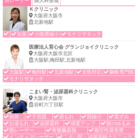
腟レーザー
婦人科形成
Ｋクリニック
大阪府大阪市
北新地駅
女医
小陰唇縮小
モナリザタッチ
医療法人育心会 グランジョイクリニック
大阪府大阪市北区
大阪駅,梅田駅,北新地駅
大阪駅
梅田駅
北新地駅
女医対応
麻酔専門医
モナリザタッチ
こまい腎・泌尿器科クリニック
大阪府大阪市
谷町六丁目駅
頻尿
子宮脱
尿もれ
腟縮小
黒ずみ
お湯もれ
泌尿器科
感度アップ
腟のゆるみ
腟レーザー
骨盤臓器脱
腹圧性尿失禁
インティマレーザー
こまい腎・泌尿器科クリニック