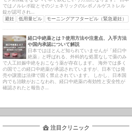
ではノルレボ錠とそのジェネリックのレボノルゲストレル
錠が認可され...
避妊
低用量ピル
モーニングアフターピル（緊急避妊）
経口中絶薬とは？使用方法や注意点、入手方法
や国内承認について解説
日本ではほとんど知られていませんが「経口中
絶薬」と呼ばれる、外科的な処置なしで薬のみ
で人工妊娠中絶をおこなう薬が存在します。 海外では多く
の国でこの経口中絶薬が承認されていますが、日本では発
売や譲渡は法律で固く禁止されています。 しかし、日本国
内でも治験がおこなわれ、経口中絶薬の有効性と安全性が
確認されたと報告さ...
注目クリニック