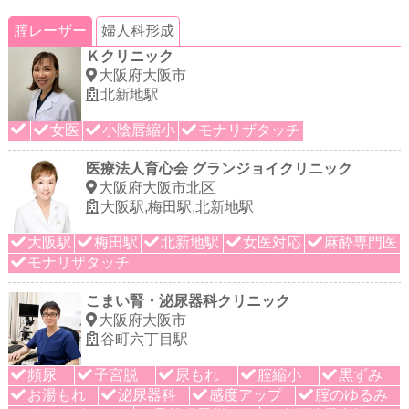
腟レーザー
婦人科形成
Ｋクリニック
大阪府大阪市
北新地駅
女医
小陰唇縮小
モナリザタッチ
医療法人育心会 グランジョイクリニック
大阪府大阪市北区
大阪駅,梅田駅,北新地駅
大阪駅
梅田駅
北新地駅
女医対応
麻酔専門医
モナリザタッチ
こまい腎・泌尿器科クリニック
大阪府大阪市
谷町六丁目駅
頻尿
子宮脱
尿もれ
腟縮小
黒ずみ
お湯もれ
泌尿器科
感度アップ
腟のゆるみ