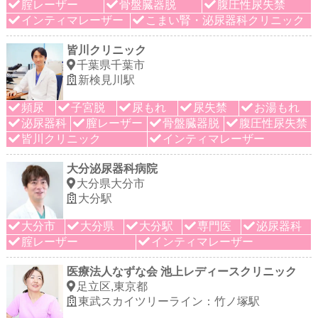
腟レーザー
骨盤臓器脱
腹圧性尿失禁
インティマレーザー
こまい腎・泌尿器科クリニック
皆川クリニック
千葉県千葉市
新検見川駅
頻尿
子宮脱
尿もれ
尿失禁
お湯もれ
泌尿器科
膣レーザー
骨盤臓器脱
腹圧性尿失禁
皆川クリニック
インティマレーザー
大分泌尿器科病院
大分県大分市
大分駅
大分市
大分県
大分駅
専門医
泌尿器科
腟レーザー
インティマレーザー
医療法人なずな会 池上レディースクリニック
足立区,東京都
東武スカイツリーライン：竹ノ塚駅