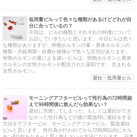
低用量ピルって色々な種類があるけどどれが自
分に合っているの？
今回は、ピルの種類とそれぞれの特徴について
お話していきたいと思います。 今日ピルは色々
な種類がありますが、卵胞ホルモンの量・黄体ホルモンの
種類・月経周期・自費か保険かで色々な区別があります。
卵胞ホルモンの量による違い ピルは、卵胞ホルモンと黄体
ホルモンの女性ホルモンが配合された薬剤です。 含まれる
女性ホルモン...
避妊
低用量ピル
モーニングアフターピルって性行為の72時間超
えて96時間後に飲んだら効果ない？
避妊に失敗してしまった、もしくは避妊ができ
なかった性行為などの後の緊急時に避妊をする
方法をアフターピル、モーニングアフターピル、緊急避妊
ピルと言います。 性行為が行われてから72時間以内にホル
モン剤1錠をなるべく早く飲むという方法になります。 日本