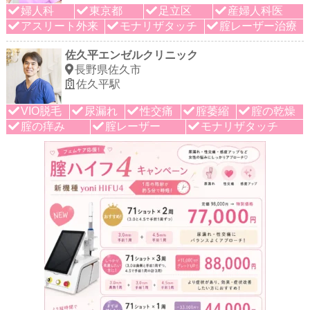
婦人科
東京都
足立区
産婦人科医
アスリート外来
モナリザタッチ
腟レーザー治療
佐久平エンゼルクリニック
長野県佐久市
佐久平駅
VIO脱毛
尿漏れ
性交痛
腟萎縮
腟の乾燥
腟の痒み
腟レーザー
モナリザタッチ