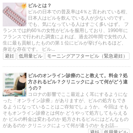
ピルとは？
ピルの日本での普及率は4％と言われている程、
日本人はピルを飲んでいる人が少ないのです。
でも、気になっている人はすごく多いはず。 フ
ランスでは約60％の女性がピルを服用しており、1990年に
フランスで行われた調査によれば、過去20年間で女性の人
生に最も貢献したものの第１位にピルが挙げられるほど、
身近な存在です。 ピル...
避妊
低用量ピル
モーニングアフターピル（緊急避妊）
ピルのオンライン診療のこと教えて。料金？処
方されるピル？クリニックによって何がどう違
うの？
コロナの影響でここ最近よく耳にするようにな
った「オンライン診療」がありますが、ピルの処方もでき
るようになっていることはご存知でしょうか。 今回は そも
そもオンライン診療とは何か どうやって処方してもらえる
か ピルの料金は変わるのか 処方されるピルにはどんなもの
があるのか クリニックによって何が違うのか をお話...
避妊
低用量ピル