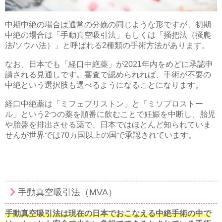
中期中絶の場合は通常の分娩の同じような形ですが、初期
中絶の場合は「手動真空吸引法」もしくは「掻把法（掻爬
法/ソウハ法）」と呼ばれる2種類の手術方法があります。
なお、日本でも「経口中絶薬」が2021年内をめどに承認申
請される見通しです。審査で認められれば、手術が不要の
中絶という選択肢も選べるようになることになります。
経口中絶薬は「ミフェプリストン」と「ミソプロストー
ル」という2つの薬を順番に飲むことで妊娠を中断し、胎児
や胎盤を排出させる薬で、日本ではほとんど知られていま
せんが世界では70カ国以上の国で承認されています。
手動真空吸引法（MVA）
手動真空吸引法は現在の日本でおこなえる中絶手術の中で