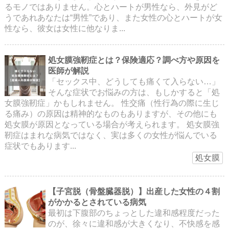
るモノではありません。心とハートが男性なら、外見がど
うであれあなたは“男性”であり、また女性の心とハートが女
性なら、彼女は女性に他なりま...
処女膜強靭症とは？保険適応？調べ方や原因を
医師が解説
「セックス中、どうしても痛くて入らない…」
そんな症状でお悩みの方は、もしかすると「処
女膜強靭症」かもしれません。 性交痛（性行為の際に生じ
る痛み）の原因は精神的なものもありますが、その他にも
処女膜が原因となっている場合が考えられます。 処女膜強
靭症はまれな病気ではなく、実は多くの女性が悩んでいる
症状でもあります...
処女膜
【子宮脱（骨盤臓器脱）】出産した女性の４割
がかかるとされている病気
最初は下腹部のちょっとした違和感程度だった
のが、徐々に違和感が大きくなり、不快感を感