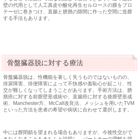
壁の代用として人工真皮や酸化再生セルロースの膜をプロ
テーゼに巻きつけ、直腸と膀胱の隙間に作った空間に造膣
する手法もあります。
骨盤臓器脱に対する療法
骨盤臓器脱は、性機能を著しく失うものではないものの、
排尿障害、排便障害によって不快感や羞恥心が起こり、性
交が難しくなってしまうことがあります。手術方法は、膀
胱癌に対する前膣壁形成術や、直腸癌に対する後膣壁形成
術、Manchester方、McCall改良法、メッシュを用いたTVM
といった方法を患者の希望や病状に合わせて選択します。
中には膣閉鎖を望まれる場合もありますが、今後性交がで
きなくなることをきちんと説明し、パートナーの理解を得