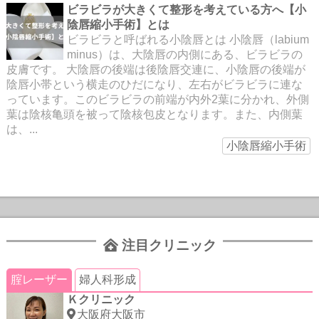
ビラビラが大きくて整形を考えている方へ【小
陰唇縮小手術】とは
ビラビラと呼ばれる小陰唇とは 小陰唇（labium
minus）は、大陰唇の内側にある、ビラビラの
皮膚です。 大陰唇の後端は後陰唇交連に、小陰唇の後端が
陰唇小帯という横走のひだになり、左右がビラビラに連な
っています。このビラビラの前端が内外2葉に分かれ、外側
葉は陰核亀頭を被って陰核包皮となります。また、内側葉
は、...
小陰唇縮小手術
注目クリニック
腟レーザー
婦人科形成
Ｋクリニック
大阪府大阪市