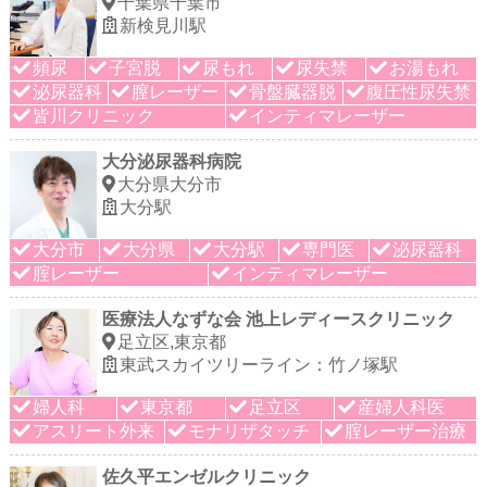
千葉県千葉市
新検見川駅
頻尿
子宮脱
尿もれ
尿失禁
お湯もれ
泌尿器科
膣レーザー
骨盤臓器脱
腹圧性尿失禁
皆川クリニック
インティマレーザー
大分泌尿器科病院
大分県大分市
大分駅
大分市
大分県
大分駅
専門医
泌尿器科
腟レーザー
インティマレーザー
医療法人なずな会 池上レディースクリニック
足立区,東京都
東武スカイツリーライン：竹ノ塚駅
婦人科
東京都
足立区
産婦人科医
アスリート外来
モナリザタッチ
腟レーザー治療
佐久平エンゼルクリニック